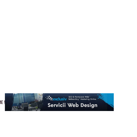
Cultura si Entertainment
Home & Deco
Tech