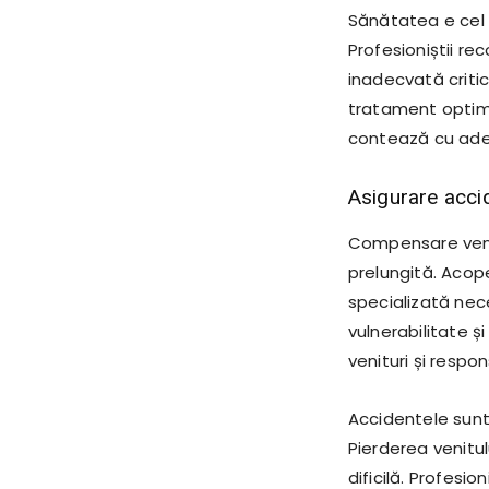
Sănătatea e cel m
Profesioniștii r
inadecvată critic
tratament optim.
contează cu ade
Asigurare accid
Compensare veni
prelungită. Acope
specializată nec
vulnerabilitate
venituri și respon
Accidentele sunt 
Pierderea venitul
dificilă. Profesi