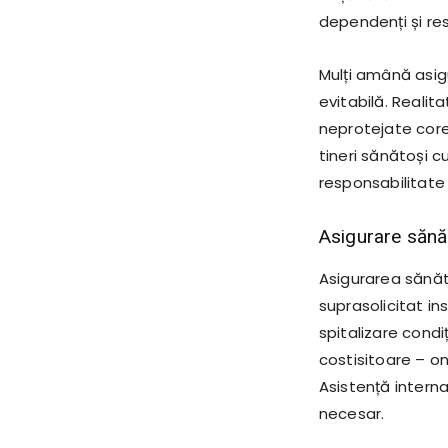
dependenți și res
Mulți amână asig
evitabilă. Realit
neprotejate cores
tineri sănătoși cu
responsabilitate
Asigurare sănăt
Asigurarea sănăt
suprasolicitat in
spitalizare cond
costisitoare – on
Asistență intern
necesar.