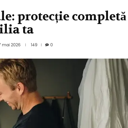
le: protecție completă
ilia ta
7 mai 2026
149
0