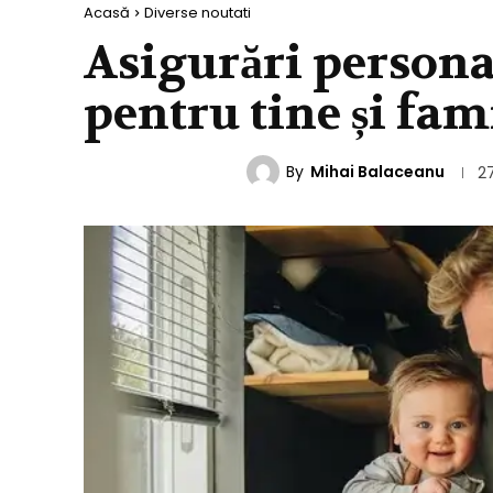
Acasă
Diverse noutati
Asigurări persona
pentru tine și fam
By
Mihai Balaceanu
DIVERSE NOUTATI
2