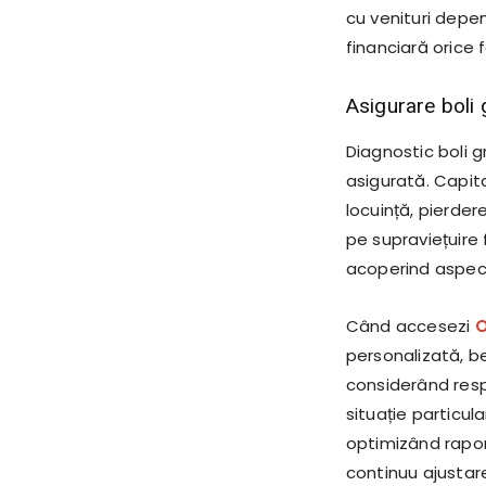
cu venituri depen
financiară orice 
Asigurare boli g
Diagnostic boli 
asigurată. Capita
locuință, pierder
pe supraviețuire
acoperind aspect
Când accesezi
O
personalizată, b
considerând respo
situație particul
optimizând rapor
continuu ajustar