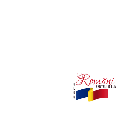
Afaceri si Industrii
Diverse noutati
Sanatate / Hobby