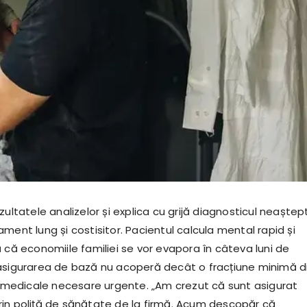
zultatele analizelor și explica cu grijă diagnosticul neaștep
ment lung și costisitor. Pacientul calcula mental rapid și
 că economiile familiei se vor evapora în câteva luni de
asigurarea de bază nu acoperă decât o fracțiune minimă d
le medicale necesare urgente. „Am crezut că sunt asigurat
in poliță de sănătate de la firmă. Acum descopăr că