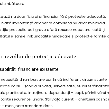
 schimbătoare.
zează nu doar fizic ci și financiar fără protecție adecvată.
ubliniază importanță acoperire completă nu doar minimală
estiția protecție boli grave oferă resurse necesare luptă și
ltatul e șanse îmbunătățite vindecare și protecție familie 
 nevoilor de protecție adecvate
abilități financiare existente
te necesitând rambursare continuă indiferent circumstanțe
ație copii – școală privată, universitate, studii străinătat
le planificate. Întreținere dependenți – copii, părinți vârstn
tante recurente lunare. Stil viață curent – cheltuieli casnic
ort – menținere standard dorit.