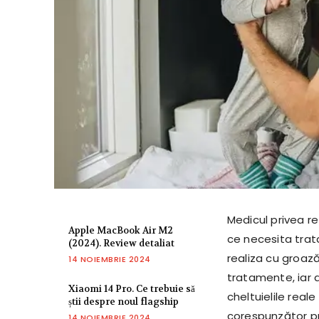
Medicul privea re
Apple MacBook Air M2
ce necesita trata
(2024). Review detaliat
realiza cu groază
14 NOIEMBRIE 2024
tratamente, iar 
Xiaomi 14 Pro. Ce trebuie să
cheltuielile rea
știi despre noul flagship
corespunzător pr
14 NOIEMBRIE 2024