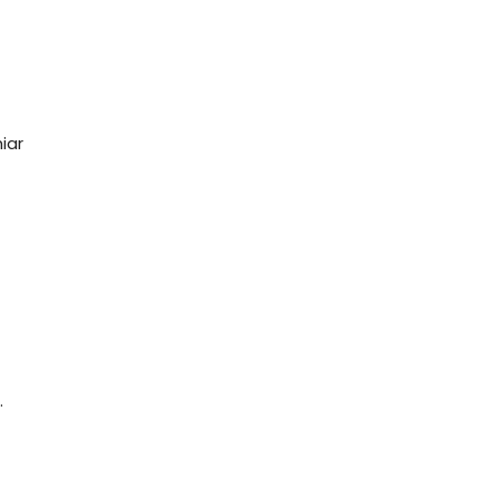
ă
iar
.