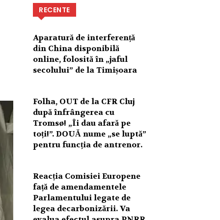
RECENTE
Aparatură de interferență
din China disponibilă
online, folosită în „jaful
secolului” de la Timișoara
Folha, OUT de la CFR Cluj
după înfrângerea cu
Tromsø! „Îi dau afară pe
toți!”. DOUĂ nume „se luptă”
pentru funcția de antrenor.
Reacția Comisiei Europene
față de amendamentele
Parlamentului legate de
legea decarbonizării. Va
evalua efectul asupra PNRR.