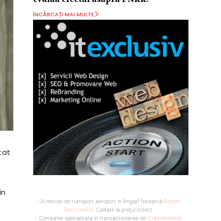
ÎNCĂRCAȚI MAI MULTE
tat
in
- Ai nevoie de transport aeroport in Anglia? Încearcă
Airport
Taxi London
. Calitate la prețul corect.
- Companie specializata in tranzactionarea de
Criptomonede