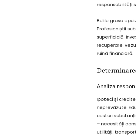
responsabilități
Bolile grave epui
Profesioniștii s
superficială. Inv
recuperare. Rezu
ruină financiară.
Determinarea
Analiza respons
Ipoteci și credi
neprevăzute. Educ
costuri substanția
– necesități cons
utilități, transp