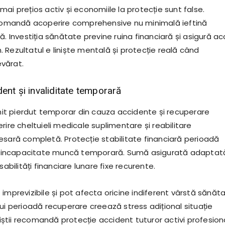
ai prețios activ și economiile la protecție sunt false.
ecomandă acoperire comprehensive nu minimală ieftină
ă. Investiția sănătate previne ruina financiară și asigură a
 Rezultatul e liniște mentală și protecție reală când
vărat.
ent și invaliditate temporară
t pierdut temporar din cauza accidente și recuperare
rire cheltuieli medicale suplimentare și reabilitare
esară completă. Protecție stabilitate financiară perioadă
 și incapacitate muncă temporară. Sumă asigurată adaptat
sabilități financiare lunare fixe recurente.
imprevizibile și pot afecta oricine indiferent vârstă sănăta
ui perioadă recuperare creează stress adițional situație
oniștii recomandă protecție accident tuturor activi profesion