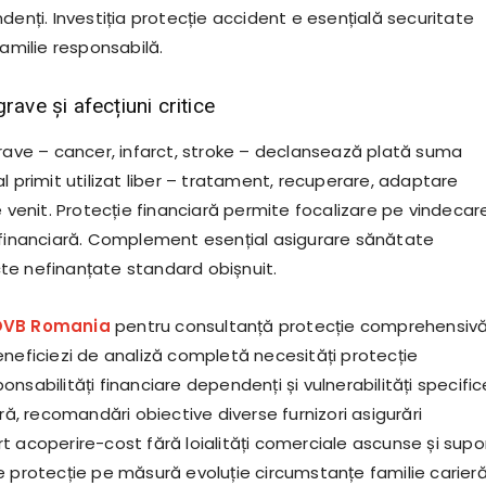
denți. Investiția protecție accident e esențială securitate
familie responsabilă.
rave și afecțiuni critice
grave – cancer, infarct, stroke – declansează plată suma
l primit utilizat liber – tratament, recuperare, adaptare
e venit. Protecție financiară permite focalizare pe vindecar
 financiară. Complement esențial asigurare sănătate
e nefinanțate standard obișnuit.
VB Romania
pentru consultanță protecție comprehensiv
eneficiezi de analiză completă necesități protecție
nsabilități financiare dependenți și vulnerabilități specific
ară, recomandări obiective diverse furnizori asigurări
t acoperire-cost fără loialități comerciale ascunse și supo
e protecție pe măsură evoluție circumstanțe familie carier