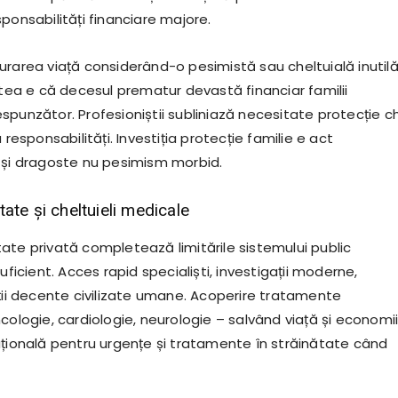
ponsabilități financiare majore.
urarea viață considerând-o pesimistă sau cheltuială inutil
atea e că decesul prematur devastă financiar familii
punzător. Profesioniștii subliniază necesitate protecție ch
 responsabilități. Investiția protecție familie e act
 și dragoste nu pesimism morbid.
ate și cheltuieli medicale
ate privată completează limitările sistemului public
suficient. Acces rapid specialiști, investigații moderne,
iții decente civilizate umane. Acoperire tratamente
cologie, cardiologie, neurologie – salvând viață și economii
ațională pentru urgențe și tratamente în străinătate când