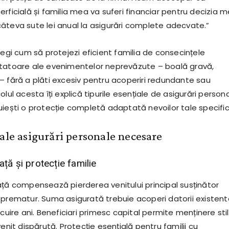
rficială și familia mea va suferi financiar pentru decizia 
âteva sute lei anual la asigurări complete adecvate.”
legi cum să protejezi eficient familia de consecințele
tatoare ale evenimentelor neprevăzute – boală gravă,
 – fără a plăti excesiv pentru acoperiri redundante sau
olul acesta îți explică tipurile esențiale de asigurări person
uiești o protecție completă adaptată nevoilor tale specific
ale asigurări personale necesare
ață și protecție familie
ață compensează pierderea venitului principal susținător
 prematur. Suma asigurată trebuie acoperi datorii existent
ocuire ani. Beneficiari primesc capital permite menținere stil
venit dispărută. Protecție esențială pentru familii cu