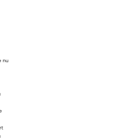
e nu
ă
e
rt
ă