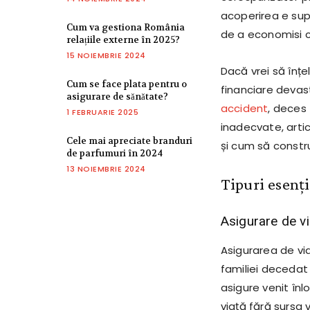
acoperirea e supe
Cum va gestiona România
de a economisi c
relațiile externe în 2025?
15 NOIEMBRIE 2024
Dacă vrei să înțe
Cum se face plata pentru o
financiare devas
asigurare de sănătate?
accident
, deces
1 FEBRUARIE 2025
inadecvate, artic
Cele mai apreciate branduri
și cum să constr
de parfumuri în 2024
13 NOIEMBRIE 2024
Tipuri esenți
Asigurare de vi
Asigurarea de vi
familiei decedat
asigure venit înl
viață fără sursa 