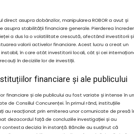
l direct asupra dobânzilor, manipularea ROBOR a avut și
asupra stabilității financiare generale. Pierderea încrederi
eței a dus la o volatilitate crescută, afectând investitorii și
uarea valorii activelor financiare. Acest lucru a creat un
tabil, în care atât investitorii locali, cât și cei internațion
cauți în deciziile lor de investiții.
stituțiilor financiare și ale publicului
iilor financiare și ale publicului au fost variate și intense în 
ate de Consiliul Concurenței. În primul rând, instituțiile
ați au reacționat prin emiterea unor comunicate de presă î
at dezacordul față de concluziile investigației și au
 contesta decizia în instanță. Băncile au susținut că