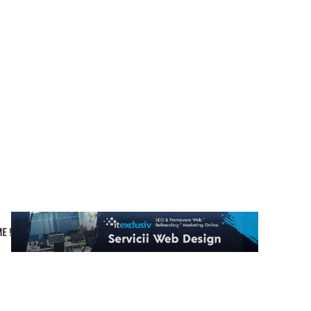
Cultura si Entertainment
Home & Deco
Tech