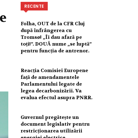
RECENTE
e
Folha, OUT de la CFR Cluj
după înfrângerea cu
Tromsø! „Îi dau afară pe
toți!”. DOUĂ nume „se luptă”
pentru funcția de antrenor.
Reacția Comisiei Europene
față de amendamentele
Parlamentului legate de
legea decarbonizării. Va
evalua efectul asupra PNRR.
Guvernul pregătește un
document legislativ pentru
restricționarea utilizării
energiei electrice