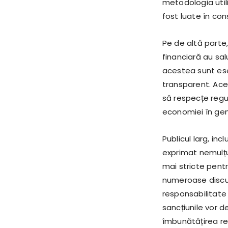
metodologia utili
fost luate în con
Pe de altă parte
financiară au sa
acestea sunt ese
transparent. Aceș
să respecțe regul
economiei în gen
Publicul larg, in
exprimat nemulțu
mai stricte pentr
numeroase discuți
responsabilitate
sancțiunile vor d
îmbunătățirea rela