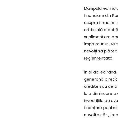
Manipularea indi
financiare din R
asupra firmelor. 
artificială a dob
suplimentare pen
împrumuturi. Astfe
nevoiți să plătea
reglementată.
În al doilea rân
generând o retic
credite sau de a
la o diminuare a
investițiile au 
finanțare pentru 
nevoite să-și ree