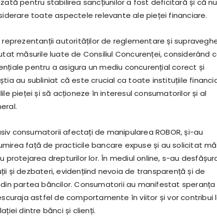
zată pentru stabilirea sancțiunilor a fost deficitară și că n
siderare toate aspectele relevante ale pieței financiare.
, reprezentanții autorităților de reglementare și supravegh
lutat măsurile luate de Consiliul Concurenței, considerând 
nțiale pentru a asigura un mediu concurențial corect și
tia au subliniat că este crucial ca toate instituțiile financi
ile pieței și să acționeze în interesul consumatorilor și al
eral.
clusiv consumatorii afectați de manipularea ROBOR, și-au
mirea față de practicile bancare expuse și au solicitat mă
u protejarea drepturilor lor. În mediul online, s-au desfășur
i și dezbateri, evidențiind nevoia de transparență și de
 din partea băncilor. Consumatorii au manifestat speranța
escuraja astfel de comportamente în viitor și vor contribui 
ției dintre bănci și clienți.