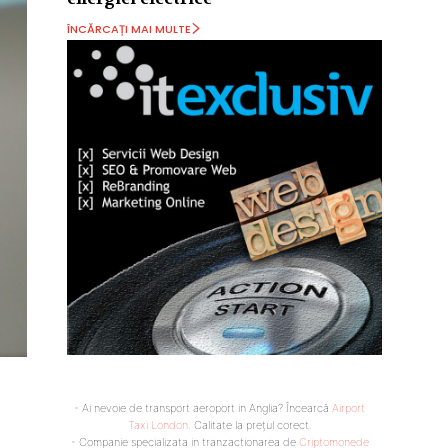
ÎNCĂRCAȚI MAI MULTE
- Ai nevoie de transport aeroport in Anglia? Încearcă
Airport
Taxi London
. Calitate la prețul corect.
- Companie specializata in tranzactionarea de
Criptomonede