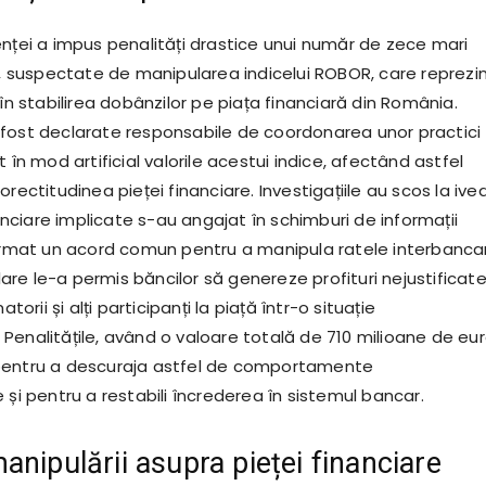
enței a impus penalități drastice unui număr de zece mari
re, suspectate de manipularea indicelui ROBOR, care reprezi
 în stabilirea dobânzilor pe piața financiară din România.
fost declarate responsabile de coordonarea unor practici
t în mod artificial valorile acestui indice, afectând astfel
orectitudinea pieței financiare. Investigațiile au scos la ive
inanciare implicate s-au angajat în schimburi de informații
format un acord comun pentru a manipula ratele interbanca
re le-a permis băncilor să genereze profituri nejustificate
rii și alți participanți la piață într-o situație
Penalitățile, având o valoare totală de 710 milioane de eur
pentru a descuraja astfel de comportamente
 și pentru a restabili încrederea în sistemul bancar.
anipulării asupra pieței financiare