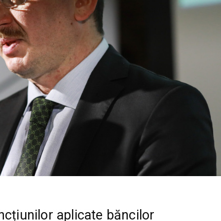
cțiunilor aplicate băncilor