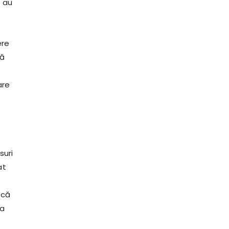
u au
ere
că
are
suri
at
 că
la