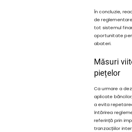
În concluzie, reac
de reglementare,
tot sistemul fina
oportunitate pent
abateri.
Măsuri vii
piețelor
Ca urmare a dezv
aplicate băncilor
a evita repetarea
întărirea regleme
referință prin im
tranzacțiilor int