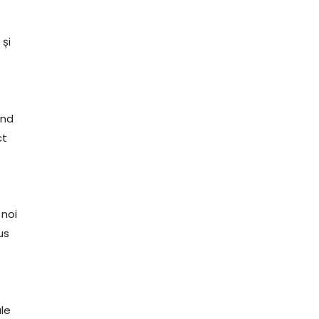
și
ind
ct
 noi
us
ale