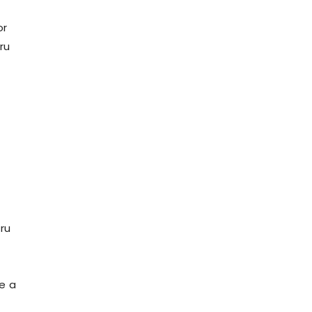
or
ru
tru
re a