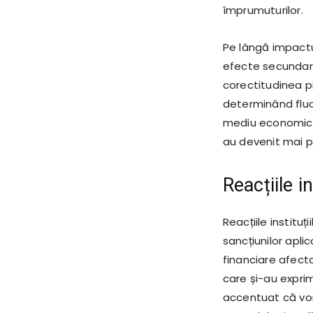
împrumuturilor.
Pe lângă impactu
efecte secundare 
corectitudinea pi
determinând fluct
mediu economic ins
au devenit mai pre
Reacțiile in
Reacțiile instituț
sancțiunilor aplic
financiare afect
care și-au exprim
accentuat că vor