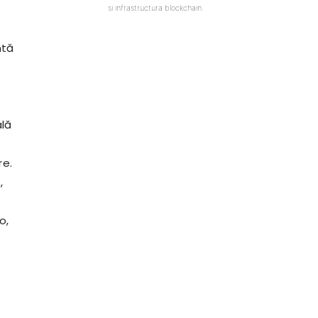
si infrastructura blockchain.
ntă
ală
re.
,
o,