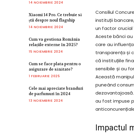
14 NOIEMBRIE 2024
Consiliul Concur
Xiaomi 14 Pro. Ce trebuie să
instituții banca
știi despre noul flagship
14 NOIEMBRIE 2024
un factor crucial
Aceste bănci au 
Cum va gestiona România
care au influența
relațiile externe în 2025?
15 NOIEMBRIE 2024
transparența și c
că instituțiile f
Cum se face plata pentru o
sensibile și au 
asigurare de sănătate?
1 FEBRUARIE 2025
Această manipula
puneând consumato
Cele mai apreciate branduri
dezavantajoasă. 
de parfumuri în 2024
au fost impuse 
13 NOIEMBRIE 2024
anticoncurențiale
Impactul m