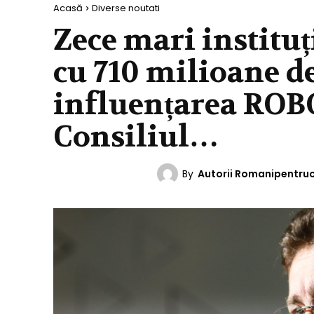
Acasă
Diverse noutati
Zece mari institu
cu 710 milioane d
influențarea ROB
Consiliul…
By
Autorii Romanipentru
DIVERSE NOUTATI