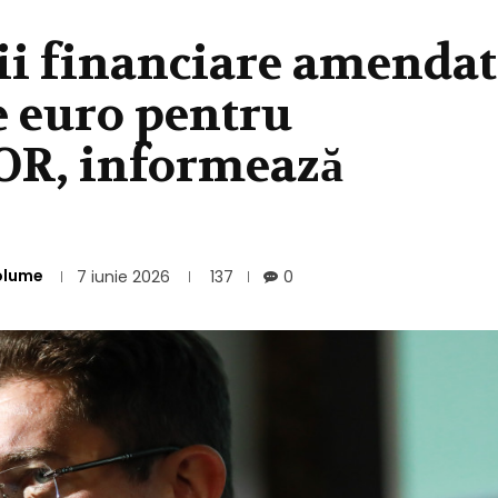
ții financiare amendat
e euro pentru
OR, informează
olume
7 iunie 2026
137
0