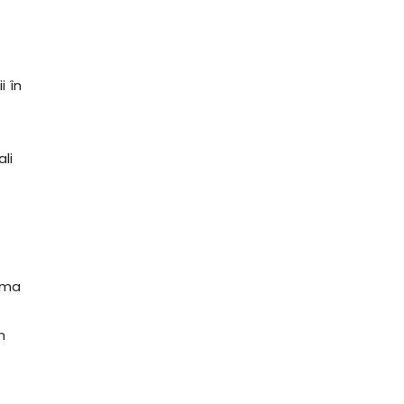
i în
ali
urma
n