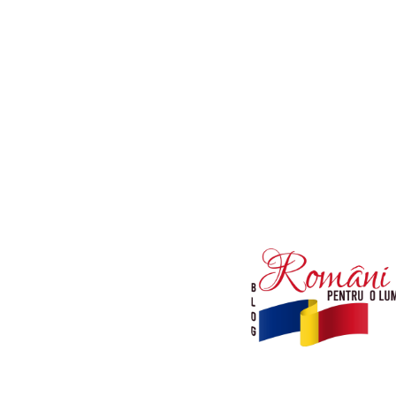
Afaceri si Industrii
Diverse noutati
Sanatate / Hobby