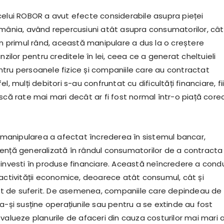
celui ROBOR a avut efecte considerabile asupra pieței
omânia, având repercusiuni atât asupra consumatorilor, cât 
În primul rând, această manipulare a dus la o creștere
ânzilor pentru creditele în lei, ceea ce a generat cheltuieli
tru persoanele fizice și companiile care au contractat
l, mulți debitori s-au confruntat cu dificultăți financiare, fi
scă rate mai mari decât ar fi fost normal într-o piață core
d, manipularea a afectat încrederea în sistemul bancar,
ență generalizată în rândul consumatorilor de a contracta
 investi în produse financiare. Această neîncredere a cond
 activității economice, deoarece atât consumul, cât și
avut de suferit. De asemenea, companiile care depindeau de
a-și susține operațiunile sau pentru a se extinde au fost
valueze planurile de afaceri din cauza costurilor mai mari 