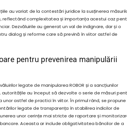
țiile au variat de la contestări juridice la susținerea măsuril
 reflectând complexitatea și importanța acestui caz pent
nciar. Dezvăluirile au generat un val de indignare, dar și o
ru dialog și reforme care să prevină în viitor astfel de
toare pentru prevenirea manipulării
ăluirilor legate de manipularea ROBOR și a sancțiunilor
, autoritățile au început să dezvolte o serie de măsuri pen
 unor astfel de practici în viitor. În primul rând, se propune
ntărilor legate de transparența în stabilirea indicilor de
punerea unor cerințe mai stricte de raportare și monitoriza
erbancare. Aceasta ar include obligativitatea băncilor de a