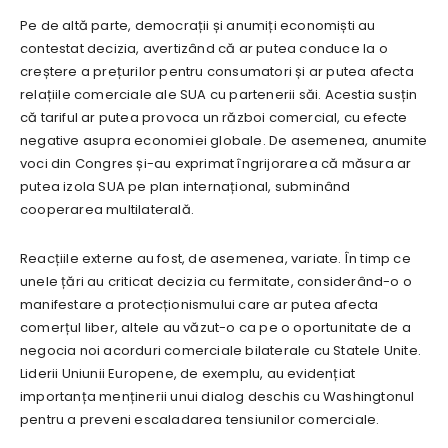
Pe de altă parte, democrații și anumiți economiști au
contestat decizia, avertizând că ar putea conduce la o
creștere a prețurilor pentru consumatori și ar putea afecta
relațiile comerciale ale SUA cu partenerii săi. Acestia susțin
că tariful ar putea provoca un război comercial, cu efecte
negative asupra economiei globale. De asemenea, anumite
voci din Congres și-au exprimat îngrijorarea că măsura ar
putea izola SUA pe plan internațional, subminând
cooperarea multilaterală.
Reacțiile externe au fost, de asemenea, variate. În timp ce
unele țări au criticat decizia cu fermitate, considerând-o o
manifestare a protecționismului care ar putea afecta
comerțul liber, altele au văzut-o ca pe o oportunitate de a
negocia noi acorduri comerciale bilaterale cu Statele Unite.
Liderii Uniunii Europene, de exemplu, au evidențiat
importanța menținerii unui dialog deschis cu Washingtonul
pentru a preveni escaladarea tensiunilor comerciale.