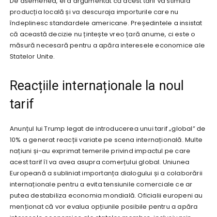
De asemenea, el a argumentat că acest tarif va stimula
producția locală și va descuraja importurile care nu
îndeplinesc standardele americane. Președintele a insistat
că această decizie nu țintește vreo țară anume, ci este o
măsură necesară pentru a apăra interesele economice ale
Statelor Unite.
Reacțiile internaționale la noul
tarif
Anunțul lui Trump legat de introducerea unui tarif „global” de
10% a generat reacții variate pe scena internațională. Multe
națiuni și-au exprimat temerile privind impactul pe care
acest tarif îl va avea asupra comerțului global. Uniunea
Europeană a subliniat importanța dialogului și a colaborării
internaționale pentru a evita tensiunile comerciale ce ar
putea destabiliza economia mondială. Oficialii europeni au
menționat că vor evalua opțiunile posibile pentru a apăra