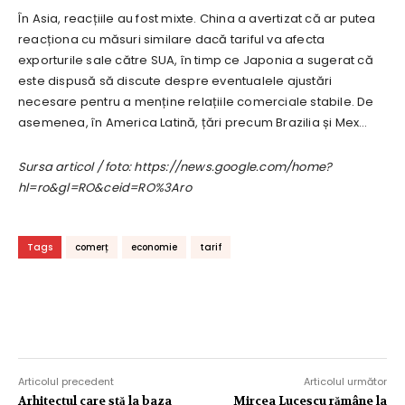
În Asia, reacțiile au fost mixte. China a avertizat că ar putea
reacționa cu măsuri similare dacă tariful va afecta
exporturile sale către SUA, în timp ce Japonia a sugerat că
este dispusă să discute despre eventualele ajustări
necesare pentru a menține relațiile comerciale stabile. De
asemenea, în America Latină, țări precum Brazilia și Mex…
Sursa articol / foto: https://news.google.com/home?
hl=ro&gl=RO&ceid=RO%3Aro
Tags
comerț
economie
tarif
Articolul precedent
Articolul următor
Arhitectul care stă la baza
Mircea Lucescu rămâne la