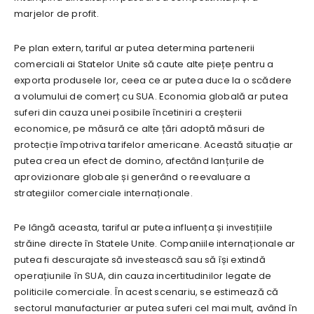
marjelor de profit.
Pe plan extern, tariful ar putea determina partenerii
comerciali ai Statelor Unite să caute alte piețe pentru a
exporta produsele lor, ceea ce ar putea duce la o scădere
a volumului de comerț cu SUA. Economia globală ar putea
suferi din cauza unei posibile încetiniri a creșterii
economice, pe măsură ce alte țări adoptă măsuri de
protecție împotriva tarifelor americane. Această situație ar
putea crea un efect de domino, afectând lanțurile de
aprovizionare globale și generând o reevaluare a
strategiilor comerciale internaționale.
Pe lângă aceasta, tariful ar putea influența și investițiile
străine directe în Statele Unite. Companiile internaționale ar
putea fi descurajate să investească sau să își extindă
operațiunile în SUA, din cauza incertitudinilor legate de
politicile comerciale. În acest scenariu, se estimează că
sectorul manufacturier ar putea suferi cel mai mult, având în