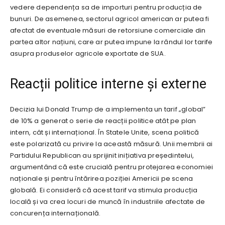
vedere dependența sa de importuri pentru producția de
bunuri. De asemenea, sectorul agricol american ar putea fi
afectat de eventuale măsuri de retorsiune comerciale din
partea altor națiuni, care ar putea impune la rândul lor tarife
asupra produselor agricole exportate de SUA.
Reacții politice interne și externe
Decizia lui Donald Trump de a implementa un tarif „global”
de 10% a generat o serie de reacții politice atât pe plan
intern, cât și internațional. În Statele Unite, scena politică
este polarizată cu privire la această măsură. Unii membrii ai
Partidului Republican au sprijinit inițiativa președintelui,
argumentând că este crucială pentru protejarea economiei
naționale și pentru întărirea poziției Americii pe scena
globală. Ei consideră că acest tarif va stimula producția
locală și va crea locuri de muncă în industriile afectate de
concurența internațională.