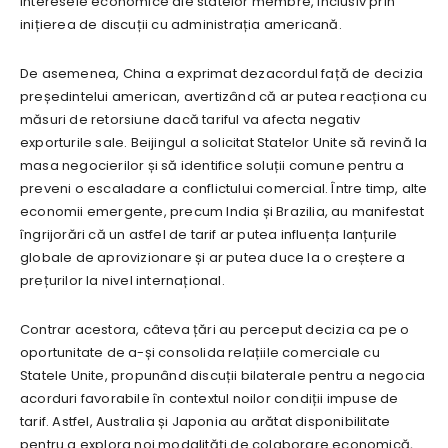
interesele economice ale statelor membre, inclusiv prin
inițierea de discuții cu administrația americană.
De asemenea, China a exprimat dezacordul față de decizia
președintelui american, avertizând că ar putea reacționa cu
măsuri de retorsiune dacă tariful va afecta negativ
exporturile sale. Beijingul a solicitat Statelor Unite să revină la
masa negocierilor și să identifice soluții comune pentru a
preveni o escaladare a conflictului comercial. Între timp, alte
economii emergente, precum India și Brazilia, au manifestat
îngrijorări că un astfel de tarif ar putea influența lanțurile
globale de aprovizionare și ar putea duce la o creștere a
prețurilor la nivel internațional.
Contrar acestora, câteva țări au perceput decizia ca pe o
oportunitate de a-și consolida relațiile comerciale cu
Statele Unite, propunând discuții bilaterale pentru a negocia
acorduri favorabile în contextul noilor condiții impuse de
tarif. Astfel, Australia și Japonia au arătat disponibilitate
pentru a explora noi modalități de colaborare economică,