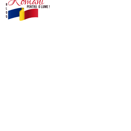
© Acest site este creat si administrat de
romanipentruolume.ro
. Toate drepturile rezervate.
Link-uri utile
POLITICĂ DE CONFIDENȚIALITATE –
ROMANIAPENTRUOLUME.RO
CONTACT ROMANIPENTRUOLUME.RO
POLITICA DE COOKIES (GDPR)