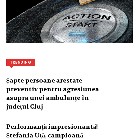
TRENDING
Șapte persoane arestate
preventiv pentru agresiunea
asupra unei ambulanțe în
județul Cluj
Performanță impresionantă!
Ștefania Uță, campioană