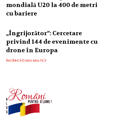
mondială U20 la 400 de metri
cu bariere
„Îngrijorător”: Cercetare
privind 144 de evenimente cu
drone în Europa
ÎNCĂRCAȚI MAI MULTE
© Acest site este creat si administrat de
romanipentruolume.ro
. Toate drepturile rezervate.