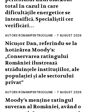
total în cazul în care
dificultățile energetice se
intensifică. Specialiștii cer
verificări…
AUTORII ROMANIPENTRUOLUME
-
7 AUGUST 2026
Nicușor Dan, referindu-se la
hotărârea Moody’s:
„Conservarea ratingului
României ilustrează
străduințele instituțiilor, ale
populației și ale sectorului
privat”
AUTORII ROMANIPENTRUOLUME
-
7 AUGUST 2026
Moody’s menține ratingul
suveran al României, având o