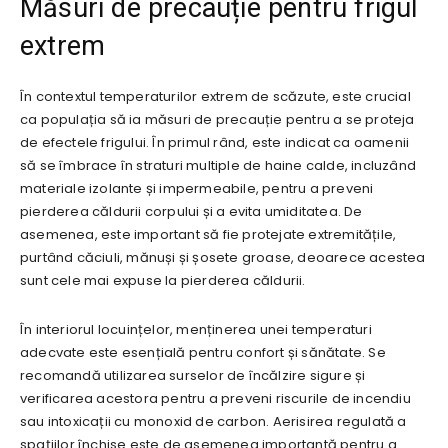
Măsuri de precauție pentru frigul
extrem
În contextul temperaturilor extrem de scăzute, este crucial
ca populația să ia măsuri de precauție pentru a se proteja
de efectele frigului. În primul rând, este indicat ca oamenii
să se îmbrace în straturi multiple de haine calde, incluzând
materiale izolante și impermeabile, pentru a preveni
pierderea căldurii corpului și a evita umiditatea. De
asemenea, este important să fie protejate extremitățile,
purtând căciuli, mănuși și șosete groase, deoarece acestea
sunt cele mai expuse la pierderea căldurii.
În interiorul locuințelor, menținerea unei temperaturi
adecvate este esențială pentru confort și sănătate. Se
recomandă utilizarea surselor de încălzire sigure și
verificarea acestora pentru a preveni riscurile de incendiu
sau intoxicații cu monoxid de carbon. Aerisirea regulată a
spațiilor închise este de asemenea importantă pentru a