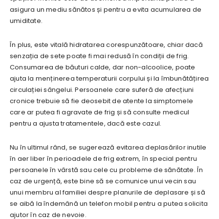
asigura un mediu sănătos și pentru a evita acumularea de
umiditate.
În plus, este vitală hidratarea corespunzătoare, chiar dacă
senzația de sete poate fi mai redusă în condiții de frig.
Consumarea de băuturi calde, dar non-alcoolice, poate
ajuta la menținerea temperaturii corpului și la îmbunătățirea
circulației sângelui. Persoanele care suferă de afecțiuni
cronice trebuie să fie deosebit de atente la simptomele
care ar putea fi agravate de frig și să consulte medicul
pentru a ajusta tratamentele, dacă este cazul.
Nu în ultimul rând, se sugerează evitarea deplasărilor inutile
în aer liber în perioadele de frig extrem, în special pentru
persoanele în vârstă sau cele cu probleme de sănătate. În
caz de urgență, este bine să se comunice unui vecin sau
unui membru al familiei despre planurile de deplasare și să
se aibă la îndemână un telefon mobil pentru a putea solicita
ajutor în caz de nevoie.