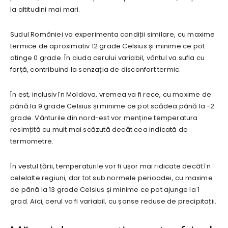
la altitudini mai mari.
Sudul României va experimenta condiții similare, cu maxime
termice de aproximativ 12 grade Celsius și minime ce pot
atinge 0 grade. În ciuda cerului variabil, vântul va sufla cu
forță, contribuind la senzația de disconfort termic.
În est, inclusiv în Moldova, vremea va fi rece, cu maxime de
până la 9 grade Celsius și minime ce pot scădea până la -2
grade. Vânturile din nord-est vor menține temperatura
resimțită cu mult mai scăzută decât cea indicată de
termometre.
În vestul țării, temperaturile vor fi ușor mai ridicate decât în
celelalte regiuni, dar tot sub normele perioadei, cu maxime
de până la 13 grade Celsius și minime ce pot ajunge la 1
grad. Aici, cerul va fi variabil, cu șanse reduse de precipitații.