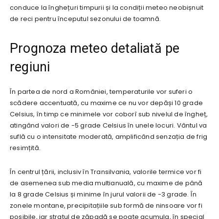
conduce la înghețuri timpurii și la condiții meteo neobișnuit
de reci pentru începutul sezonului de toamnă.
Prognoza meteo detaliată pe
regiuni
În partea de nord a României, temperaturile vor suferi o
scădere accentuată, cu maxime ce nu vor depăși 10 grade
Celsius, în timp ce minimele vor coborî sub nivelul de îngheț,
atingând valori de -5 grade Celsius în unele locuri. Vântul va
suflă cu o intensitate moderată, amplificând senzația de frig
resimțită.
În centrul țării, inclusiv în Transilvania, valorile termice vor fi
de asemenea sub media multianuală, cu maxime de până
la 8 grade Celsius și minime în jurul valorii de -3 grade. În
zonele montane, precipitațiile sub formă de ninsoare vor fi
posibile, iar stratul de zăpadă se poate acumula, în special