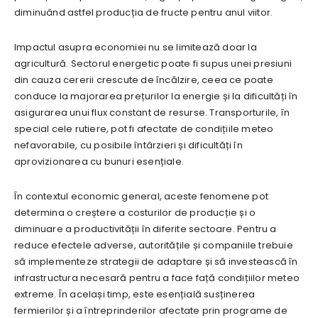
diminuând astfel producția de fructe pentru anul viitor.
Impactul asupra economiei nu se limitează doar la
agricultură. Sectorul energetic poate fi supus unei presiuni
din cauza cererii crescute de încălzire, ceea ce poate
conduce la majorarea prețurilor la energie și la dificultăți în
asigurarea unui flux constant de resurse. Transporturile, în
special cele rutiere, pot fi afectate de condițiile meteo
nefavorabile, cu posibile întârzieri și dificultăți în
aprovizionarea cu bunuri esențiale.
În contextul economic general, aceste fenomene pot
determina o creștere a costurilor de producție și o
diminuare a productivității în diferite sectoare. Pentru a
reduce efectele adverse, autoritățile și companiile trebuie
să implementeze strategii de adaptare și să investească în
infrastructura necesară pentru a face față condițiilor meteo
extreme. În același timp, este esențială susținerea
fermierilor și a întreprinderilor afectate prin programe de