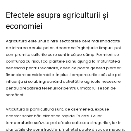
Efectele asupra agriculturii și
economiei
Agricultura este unul dintre sectoarele cele mai impactate
de intrarea aerului polar, deoarece înghețurile timpurii pot
compromite culturile care sunt încă pe câmp. Fermierii se
confruntă cu riscul ca plantele să nu ajungă la maturitatea
necesară pentru recoltare, ceea ce poate genera pierderi
financiare considerabile. În plus, temperaturile scăzute pot
influența și solul, îngreunând activitățile agricole necesare
pentru pregătirea terenurilor pentru următorul sezon de
semănat.
Viticultura și pomicultura sunt, de asemenea, expuse
acestor schimbări climatice rapide. În cazul viilor,
temperaturile scăzute pot afecta calitatea strugurilor, iar în
plantațiile de pomi fructiferi, înghețul poate distruge mugurii,