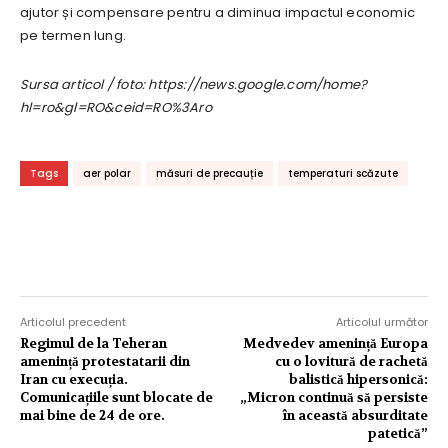
ajutor și compensare pentru a diminua impactul economic
pe termen lung.
Sursa articol / foto: https://news.google.com/home?
hl=ro&gl=RO&ceid=RO%3Aro
Tags
aer polar
măsuri de precauție
temperaturi scăzute
Articolul precedent
Articolul următor
Regimul de la Teheran
Medvedev amenință Europa
amenință protestatarii din
cu o lovitură de rachetă
Iran cu execuția.
balistică hipersonică:
Comunicațiile sunt blocate de
„Micron continuă să persiste
mai bine de 24 de ore.
în această absurditate
patetică”