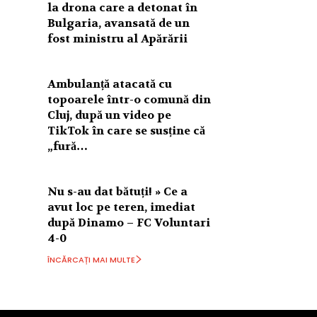
la drona care a detonat în
Bulgaria, avansată de un
fost ministru al Apărării
Ambulanță atacată cu
topoarele într-o comună din
Cluj, după un video pe
TikTok în care se susține că
„fură…
Nu s-au dat bătuți! » Ce a
avut loc pe teren, imediat
după Dinamo – FC Voluntari
4-0
ÎNCĂRCAȚI MAI MULTE