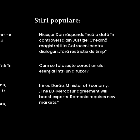
Stiri populare:
Nicușor Dan răspunde încă o dată în
care a
controversa din Justiție: Cheamă
st
magistrații la Cotroceni pentru
dialoguri „fără restricție de timp”
Cum se folosește corect un ulei
Tok în
esențial într-un difuzor?
ren,
Irineu Darău, Minister of Economy:
4-0
„The EU-Mercosur agreement will
boost exports. Romania requires new
markets.”
ta,