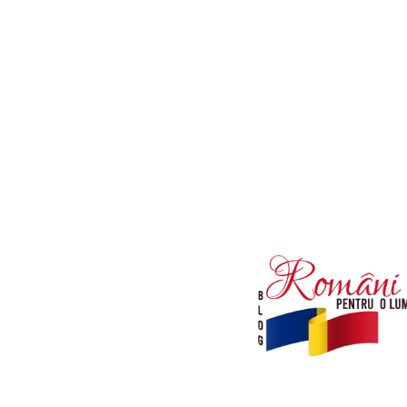
Afaceri si Industrii
Diverse noutati
Sanatate / Hobby