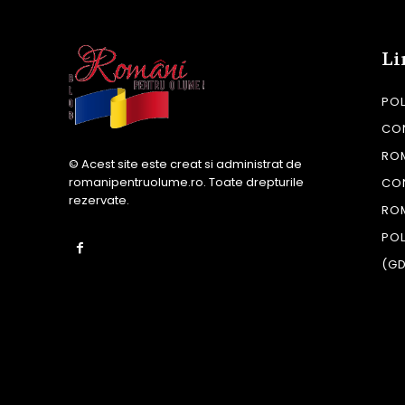
Li
POL
CON
RO
© Acest site este creat si administrat de
romanipentruolume.ro
. Toate drepturile
CO
rezervate.
RO
POL
(G