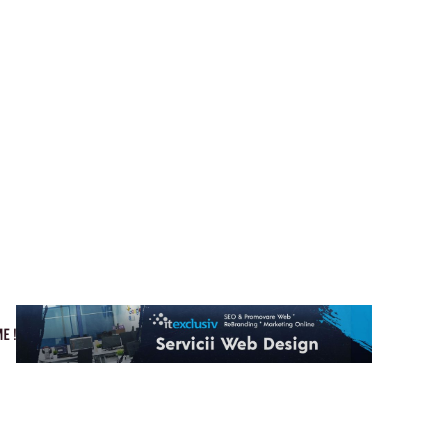
Cultura si Entertainment
Home & Deco
Tech