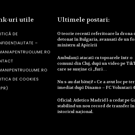
nk-uri utile
Ultimele postari:
O teorie recentă referitoare la drona 
ITICĂ DE
detonat în Bulgaria, avansată de un fo
FIDENȚIALITATE –
ministru al Apărării
MANIAPENTRUOLUME.RO
Ambulanță atacată cu topoarele într-o
NTACT
comună din Cluj, după un video pe Tik
care se susține că „fură…
MANIPENTRUOLUME.RO
ITICA DE COOKIES
Nu s-au dat bătuți! » Ce a avut loc pe te
imediat după Dinamo – FC Voluntari 
DPR)
Oficial: Atletico Madrid l-a cedat pe Ga
stabilind un nou record de transfer în
istoricul național.