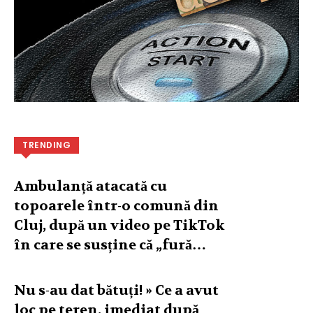
TRENDING
Ambulanță atacată cu
topoarele într-o comună din
Cluj, după un video pe TikTok
în care se susține că „fură…
Nu s-au dat bătuți! » Ce a avut
loc pe teren, imediat după