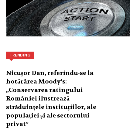
TRENDING
Nicușor Dan, referindu-se la
hotărârea Moody’s:
„Conservarea ratingului
României ilustrează
străduințele instituțiilor, ale
populației și ale sectorului
privat”