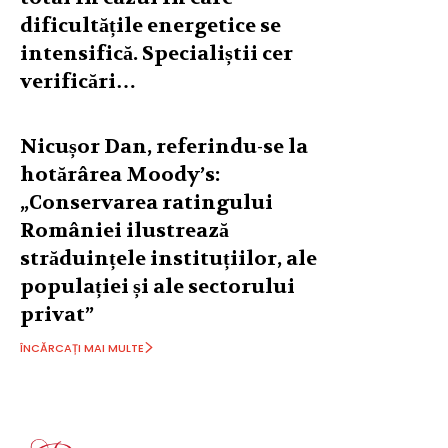
dificultățile energetice se
intensifică. Specialiștii cer
verificări…
Nicușor Dan, referindu-se la
hotărârea Moody’s:
„Conservarea ratingului
României ilustrează
străduințele instituțiilor, ale
populației și ale sectorului
privat”
ÎNCĂRCAȚI MAI MULTE