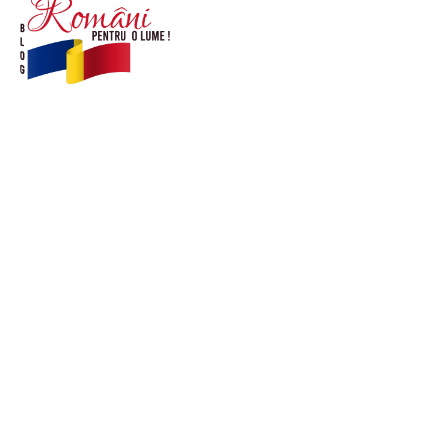
© Acest site este creat si administrat de
romanipentruolume.ro
. Toate drepturile rezervate.
Link-uri utile
POLITICĂ DE CONFIDENȚIALITATE –
ROMANIAPENTRUOLUME.RO
CONTACT ROMANIPENTRUOLUME.RO
POLITICA DE COOKIES (GDPR)