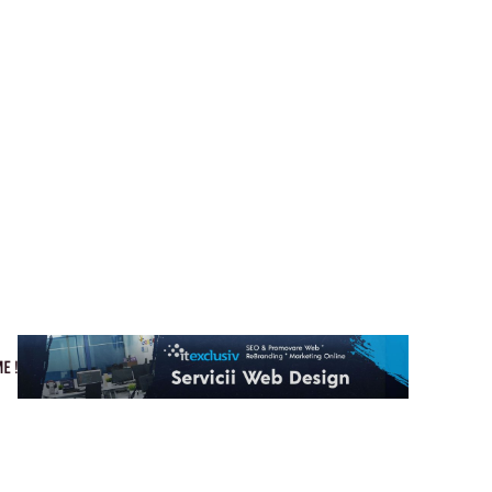
Cultura si Entertainment
Home & Deco
Tech