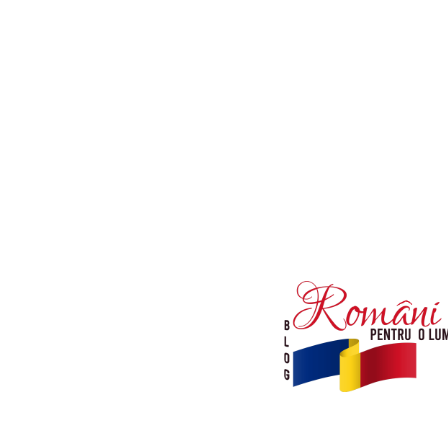
Afaceri si Industrii
Diverse noutati
Sanatate / Hobby