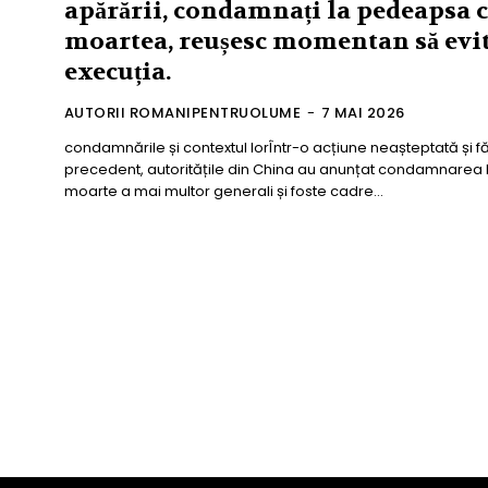
apărării, condamnați la pedeapsa 
moartea, reușesc momentan să evi
execuția.
AUTORII ROMANIPENTRUOLUME
-
7 MAI 2026
condamnările și contextul lorÎntr-o acțiune neașteptată și f
precedent, autoritățile din China au anunțat condamnarea 
moarte a mai multor generali și foste cadre...