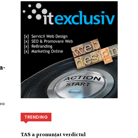
a-
tea
TRENDING
TAS a pronunțat verdictul