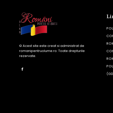
Li
POL
CON
RO
© Acest site este creat si administrat de
romanipentruolume.ro
. Toate drepturile
CO
rezervate.
RO
POL
(G