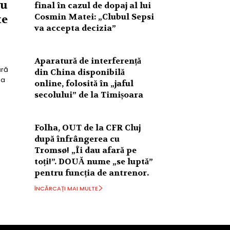
cu
final în cazul de dopaj al lui
Cosmin Matei: „Clubul Sepsi
te
va accepta decizia”
Aparatură de interferență
ără
din China disponibilă
la
online, folosită în „jaful
secolului” de la Timișoara
Folha, OUT de la CFR Cluj
după înfrângerea cu
Tromsø! „Îi dau afară pe
toți!”. DOUĂ nume „se luptă”
pentru funcția de antrenor.
ÎNCĂRCAȚI MAI MULTE