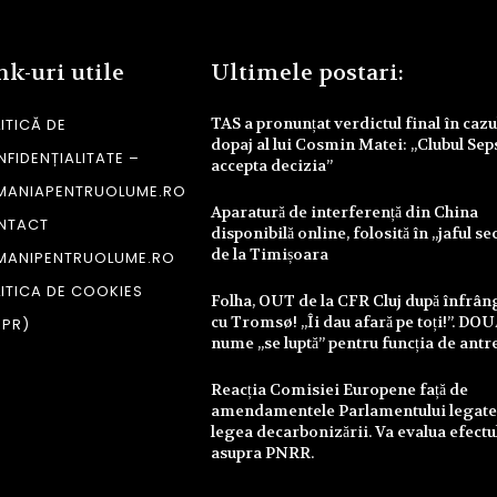
nk-uri utile
Ultimele postari:
TAS a pronunțat verdictul final în cazu
ITICĂ DE
dopaj al lui Cosmin Matei: „Clubul Sep
FIDENȚIALITATE –
accepta decizia”
MANIAPENTRUOLUME.RO
Aparatură de interferență din China
NTACT
disponibilă online, folosită în „jaful se
de la Timișoara
MANIPENTRUOLUME.RO
ITICA DE COOKIES
Folha, OUT de la CFR Cluj după înfrâ
cu Tromsø! „Îi dau afară pe toți!”. DO
DPR)
nume „se luptă” pentru funcția de antr
Reacția Comisiei Europene față de
amendamentele Parlamentului legate
legea decarbonizării. Va evalua efectu
asupra PNRR.