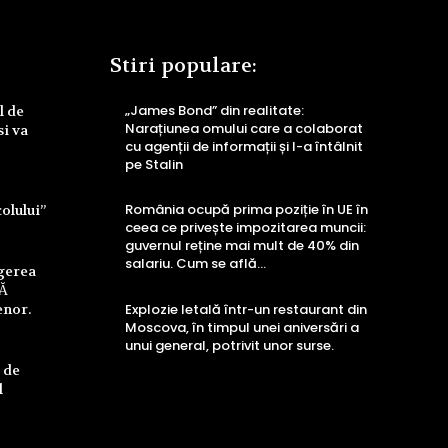
Stiri populare:
„James Bond” din realitate:
l de
Narațiunea omului care a colaborat
si va
cu agenții de informații și l-a întâlnit
pe Stalin
România ocupă prima poziție în UE în
colului”
ceea ce privește impozitarea muncii:
guvernul reține mai mult de 40% din
salariu. Cum se află…
ngerea
UĂ
enor.
Explozie letală într-un restaurant din
Moscova, în timpul unei aniversări a
unui general, potrivit unor surse.
 de
l