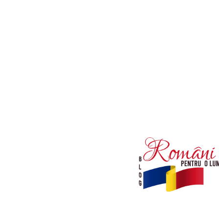
Afaceri si Industrii
Diverse noutati
Sanatate / Hobby