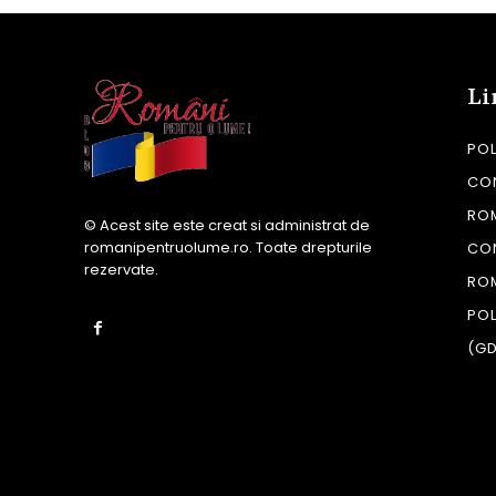
Li
POL
CON
RO
© Acest site este creat si administrat de
romanipentruolume.ro
. Toate drepturile
CO
rezervate.
RO
POL
(G