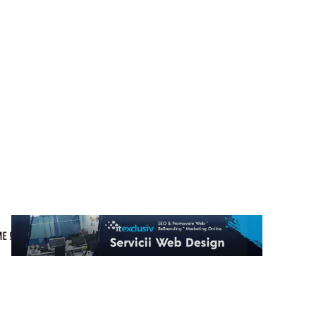
Cultura si Entertainment
Home & Deco
Tech