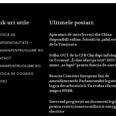
nk-uri utile
Ultimele postari:
Aparatură de interferență din China
ITICĂ DE
disponibilă online, folosită în „jaful se
FIDENȚIALITATE –
de la Timișoara
MANIAPENTRUOLUME.RO
Folha, OUT de la CFR Cluj după înfrâ
NTACT
cu Tromsø! „Îi dau afară pe toți!”. DO
nume „se luptă” pentru funcția de antr
MANIPENTRUOLUME.RO
ITICA DE COOKIES
Reacția Comisiei Europene față de
amendamentele Parlamentului legate
DPR)
legea decarbonizării. Va evalua efectu
asupra PNRR.
Guvernul pregătește un document legi
pentru restricționarea utilizării energ
electrice