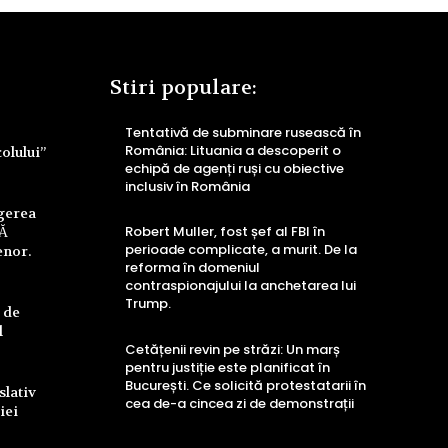
Stiri populare:
Tentativă de subminare rusească în
România: Lituania a descoperit o
colului”
echipă de agenți ruși cu obiective
inclusiv în România
ngerea
Robert Muller, fost șef al FBI în
UĂ
perioade complicate, a murit. De la
enor.
reforma în domeniul
contraspionajului la anchetarea lui
Trump.
 de
l
Cetățenii revin pe străzi: Un marș
pentru justiție este planificat în
București. Ce solicită protestatarii în
slativ
cea de-a cincea zi de demonstrații
iei