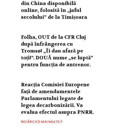
din China disponibilă
online, folosită în „jaful
secolului” de la Timișoara
Folha, OUT de la CFR Cluj
după înfrângerea cu
Tromsø! „Îi dau afară pe
toți!”. DOUĂ nume „se luptă”
pentru funcția de antrenor.
Reacția Comisiei Europene
față de amendamentele
Parlamentului legate de
legea decarbonizării. Va
evalua efectul asupra PNRR.
ÎNCĂRCAȚI MAI MULTE