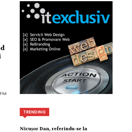
od
i
 lui
TRENDING
Nicușor Dan, referindu-se la