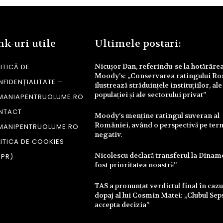
nk-uri utile
Ultimele postari:
Nicușor Dan, referindu-se la hotărâre
ITICĂ DE
Moody’s: „Conservarea ratingului R
FIDENȚIALITATE –
ilustrează străduințele instituțiilor, ale
populației și ale sectorului privat”
MANIAPENTRUOLUME.RO
NTACT
Moody’s menține ratingul suveran al
României, având o perspectivă pe te
MANIPENTRUOLUME.RO
negativ.
ITICA DE COOKIES
Nicolescu declară transferul la Dinam
DPR)
fost prioritatea noastră”
TAS a pronunțat verdictul final în cazu
dopaj al lui Cosmin Matei: „Clubul Sep
accepta decizia”