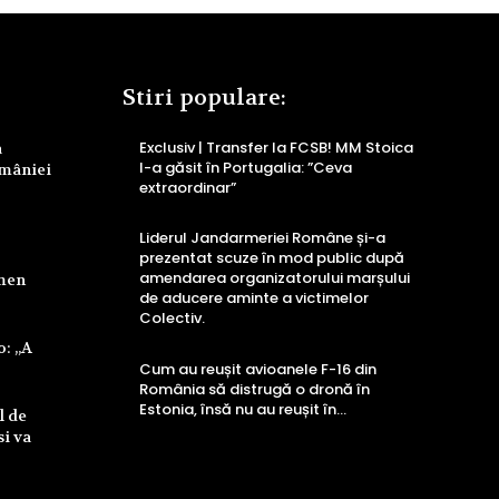
Stiri populare:
Exclusiv | Transfer la FCSB! MM Stoica
a
l-a găsit în Portugalia: ”Ceva
omâniei
extraordinar”
Liderul Jandarmeriei Române și-a
prezentat scuze în mod public după
amendarea organizatorului marșului
rmen
de aducere aminte a victimelor
Colectiv.
o: „A
Cum au reușit avioanele F-16 din
România să distrugă o dronă în
Estonia, însă nu au reușit în…
l de
si va