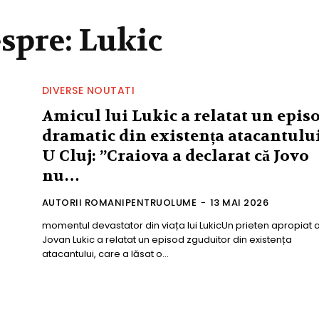
espre:
Lukic
DIVERSE NOUTATI
Amicul lui Lukic a relatat un epis
dramatic din existența atacantulu
U Cluj: ”Craiova a declarat că Jovo
nu…
AUTORII ROMANIPENTRUOLUME
-
13 MAI 2026
momentul devastator din viața lui LukicUn prieten apropiat al
Jovan Lukic a relatat un episod zguduitor din existența
atacantului, care a lăsat o...