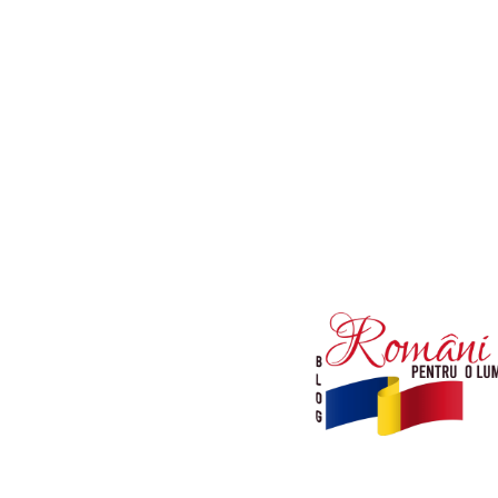
Afaceri si Industrii
Diverse noutati
Sanatate / Hobby