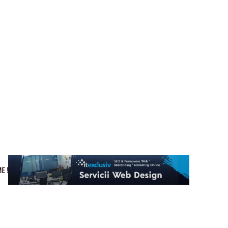
Cultura si Entertainment
Home & Deco
Tech