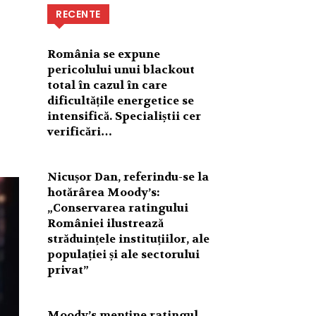
RECENTE
România se expune
pericolului unui blackout
total în cazul în care
dificultățile energetice se
intensifică. Specialiștii cer
verificări…
Nicușor Dan, referindu-se la
hotărârea Moody’s:
„Conservarea ratingului
României ilustrează
străduințele instituțiilor, ale
populației și ale sectorului
privat”
Moody’s menține ratingul