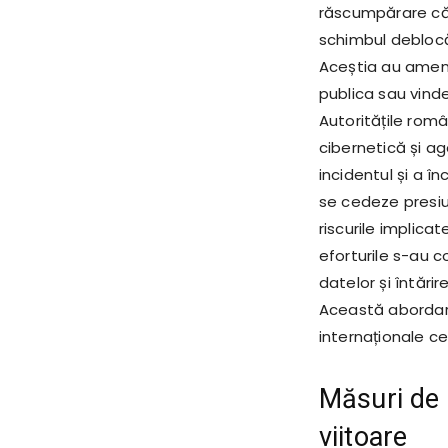
răscumpărare că
schimbul deblocăr
Aceștia au amenin
publica sau vinde
Autoritățile rom
cibernetică și ag
incidentul și a î
se cedeze presiu
riscurile implicat
eforturile s-au c
datelor și întărir
Această abordare 
internaționale ce
Măsuri de s
viitoare