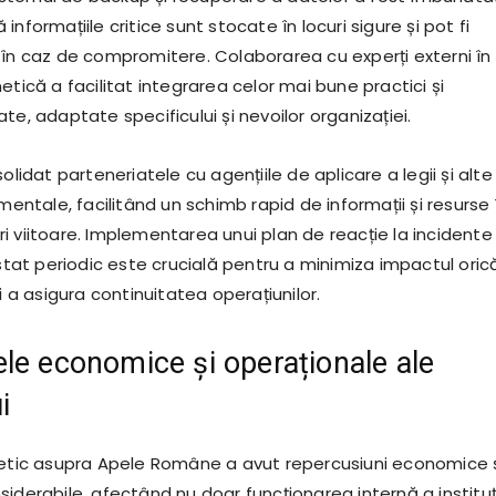
informațiile critice sunt stocate în locuri sigure și pot fi
 în caz de compromitere. Colaborarea cu experți externi în
etică a facilitat integrarea celor mai bune practici și
te, adaptate specificului și nevoilor organizației.
olidat parteneriatele cu agențiile de aplicare a legii și alte
amentale, facilitând un schimb rapid de informații și resurse 
i viitoare. Implementarea unui plan de reacție la incidente
estat periodic este crucială pentru a minimiza impactul oric
și a asigura continuitatea operațiunilor.
le economice și operaționale ale
i
netic asupra Apele Române a avut repercusiuni economice 
iderabile, afectând nu doar funcționarea internă a instituți