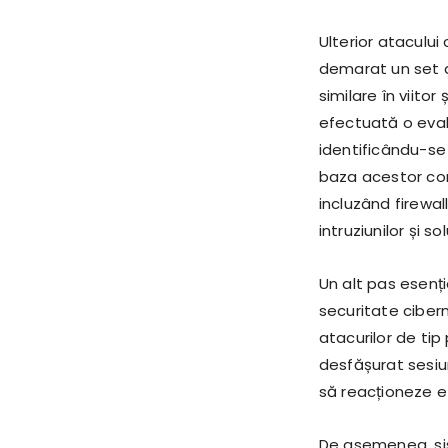
Ulterior ataculu
demarat un set d
similare în viitor
efectuată o evalu
identificându-se
baza acestor con
incluzând firewa
intruziunilor și so
Un alt pas esenția
securitate ciber
atacurilor de tip
desfășurat sesiun
să reacționeze ef
De asemenea, sis