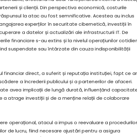
 partenerii și clienții. Din perspectiva economică, costurile
ăspunsul la atac au fost semnificative. Acestea au inclus
angajarea experților în securitate cibernetică, investiții în
uperare a datelor și actualizări ale infrastructurii IT. De
ile financiare s-au extins și la nivelul operațiunilor cotidie
fiind suspendate sau întârzate din cauza indisponibilității
financiar direct, a suferit și reputația instituției, fapt ce a
cădere a încrederii publicului și a partenerilor de afaceri.
te avea implicații de lungă durată, influențând capacitat
 atrage investiții și de a menține relații de colaborare
ere operațional, atacul a impus o reevaluare a procedurilo
rilor de lucru, fiind necesare ajustări pentru a asigura