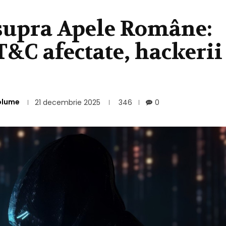
asupra Apele Române:
T&C afectate, hackerii
olume
21 decembrie 2025
346
0