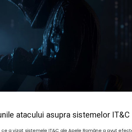
nile atacului asupra sistemelor IT&C
c ce a vizat sistemele IT&C ale Apele Române a avut efect