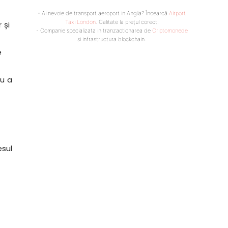
- Ai nevoie de transport aeroport in Anglia? Încearcă
Airport
Taxi London
. Calitate la prețul corect.
 și
- Companie specializata in tranzactionarea de
Criptomonede
si infrastructura blockchain.
e
ru a
esul