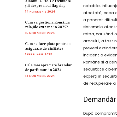
Xiaomi 14 Pro. Ce trebuie să
notabile, influen
știi despre noul flagship
14 NOIEMBRIE 2024
afectată, ceea ce
a generat dificul
Cum va gestiona România
sistemele afecta
relațiile externe în 2025?
15 NOIEMBRIE 2024
rețea, cauzând o
atacului, a fost
Cum se face plata pentru o
preveni extindere
asigurare de sănătate?
1 FEBRUARIE 2025
incident a eviden
Române și a dem
Cele mai apreciate branduri
securitate ciber
de parfumuri în 2024
experți în secur
13 NOIEMBRIE 2024
de recuperare a d
Demandările
După compromiter