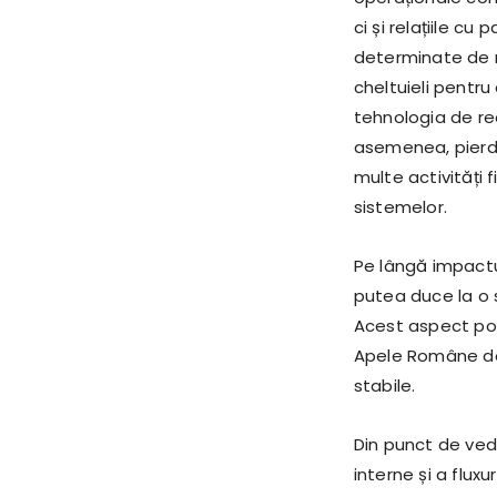
ci și relațiile cu
determinate de r
cheltuieli pentru 
tehnologia de rec
asemenea, pierder
multe activități 
sistemelor.
Pe lângă impactul 
putea duce la o s
Acest aspect poa
Apele Române de a
stabile.
Din punct de ved
interne și a fluxu