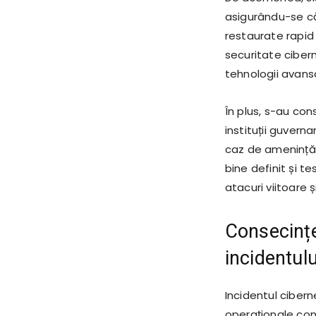
asigurându-se că 
restaurate rapid
securitate cibern
tehnologii avansa
În plus, s-au cons
instituții guvern
caz de amenințăr
bine definit și t
atacuri viitoare 
Consecințe
incidentulu
Incidentul ciber
operaționale cons