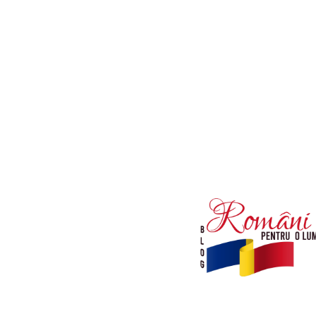
Afaceri si Industrii
Diverse noutati
Sanatate / Hobby