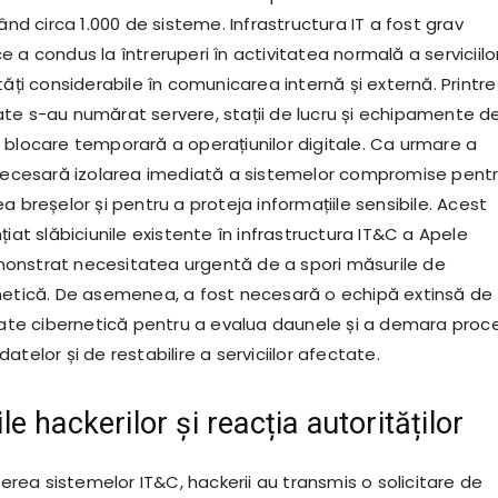
țând circa 1.000 de sisteme. Infrastructura IT a fost grav
 a condus la întreruperi în activitatea normală a serviciilor
tăți considerabile în comunicarea internă și externă. Printre
te s-au numărat servere, stații de lucru și echipamente d
 blocare temporară a operațiunilor digitale. Ca urmare a
 necesară izolarea imediată a sistemelor compromise pent
a breșelor și pentru a proteja informațiile sensibile. Acest
țiat slăbiciunile existente în infrastructura IT&C a Apele
onstrat necesitatea urgentă de a spori măsurile de
netică. De asemenea, a fost necesară o echipă extinsă de
itate cibernetică pentru a evalua daunele și a demara proc
atelor și de restabilire a serviciilor afectate.
 hackerilor și reacția autorităților
ea sistemelor IT&C, hackerii au transmis o solicitare de