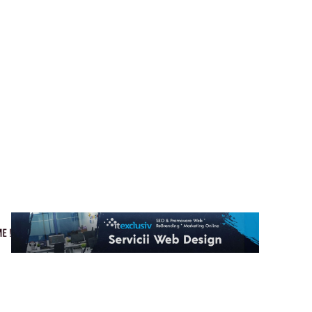
Cultura si Entertainment
Home & Deco
Tech