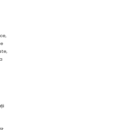
ce,
Pe
ate,
 a
ii
it,