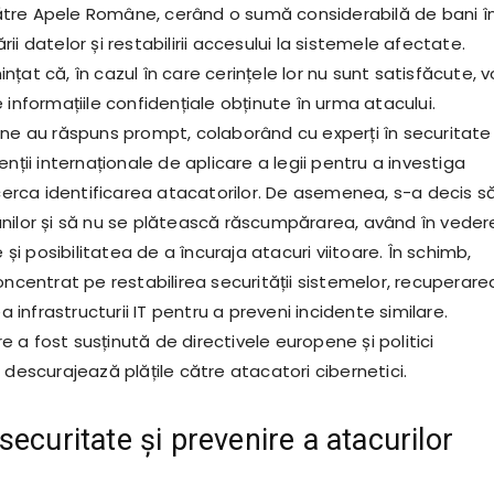
tre Apele Române, cerând o sumă considerabilă de bani î
ii datelor și restabilirii accesului la sistemele afectate.
țat că, în cazul în care cerințele lor nu sunt satisfăcute, v
 informațiile confidențiale obținute în urma atacului.
âne au răspuns prompt, colaborând cu experți în securitate
enții internaționale de aplicare a legii pentru a investiga
ncerca identificarea atacatorilor. De asemenea, s-a decis s
nilor și să nu se plătească răscumpărarea, având în veder
e și posibilitatea de a încuraja atacuri viitoare. În schimb,
oncentrat pe restabilirea securității sistemelor, recuperare
ea infrastructurii IT pentru a preveni incidente similare.
a fost susținută de directivele europene și politici
 descurajează plățile către atacatori cibernetici.
ecuritate și prevenire a atacurilor