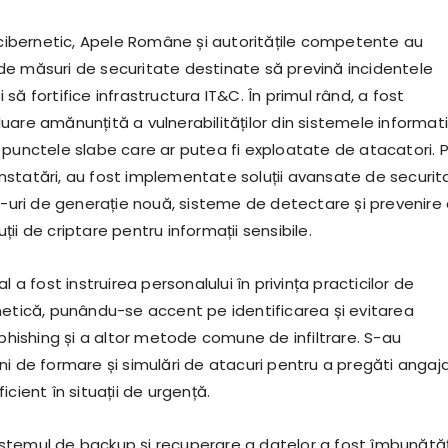
i cibernetic, Apele Române și autoritățile competente au
e măsuri de securitate destinate să prevină incidentele
 și să fortifice infrastructura IT&C. În primul rând, a fost
are amănunțită a vulnerabilităților din sistemele informati
 punctele slabe care ar putea fi exploatate de atacatori. 
statări, au fost implementate soluții avansate de securit
ll-uri de generație nouă, sisteme de detectare și prevenire
luții de criptare pentru informații sensibile.
l a fost instruirea personalului în privința practicilor de
netică, punându-se accent pe identificarea și evitarea
 phishing și a altor metode comune de infiltrare. S-au
i de formare și simulări de atacuri pentru a pregăti angajaț
icient în situații de urgență.
temul de backup și recuperare a datelor a fost îmbunătăț