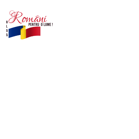
© Acest site este creat si administrat de
romanipentruolume.ro
. Toate drepturile rezervate.
Link-uri utile
POLITICĂ DE CONFIDENȚIALITATE –
ROMANIAPENTRUOLUME.RO
CONTACT ROMANIPENTRUOLUME.RO