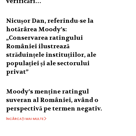
verificări…
Nicușor Dan, referindu-se la
hotărârea Moody’s:
„Conservarea ratingului
României ilustrează
străduințele instituțiilor, ale
populației și ale sectorului
privat”
Moody’s menține ratingul
suveran al României, având o
perspectivă pe termen negativ.
ÎNCĂRCAȚI MAI MULTE