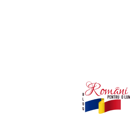
Afaceri si Industrii
Diverse noutati
Sanatate / Hobby