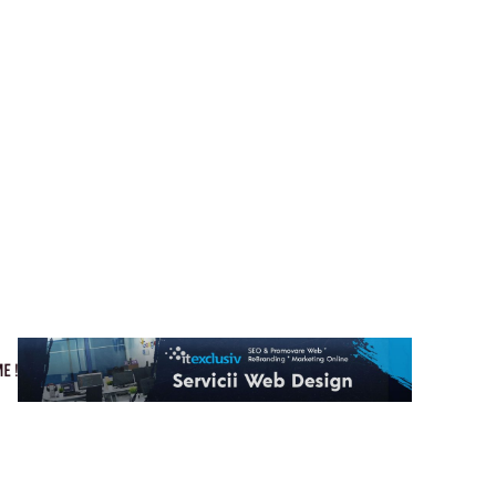
Cultura si Entertainment
Home & Deco
Tech