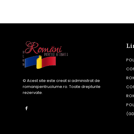
Li
POL
CON
RO
© Acest site este creat si administrat de
romanipentruolume.ro
. Toate drepturile
CO
rezervate.
RO
POL
(G