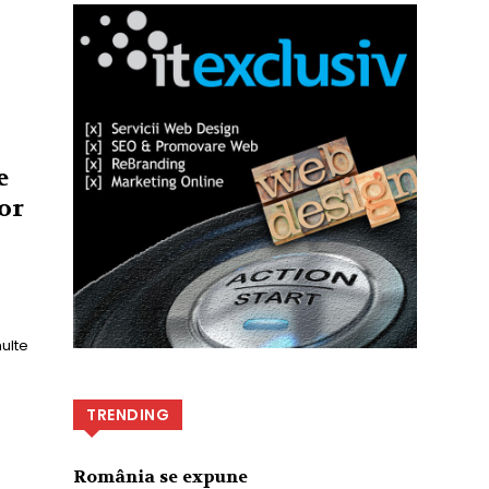
e
lor
multe
TRENDING
România se expune