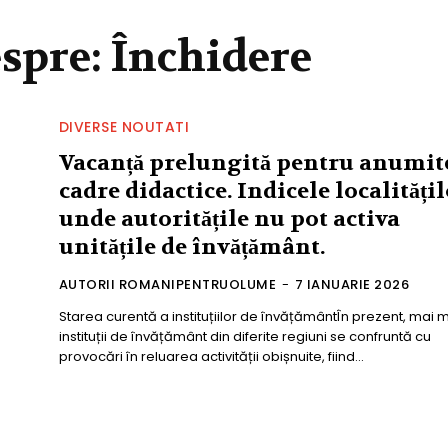
espre:
Închidere
DIVERSE NOUTATI
Vacanță prelungită pentru anumit
cadre didactice. Indicele localități
unde autoritățile nu pot activa
unitățile de învățământ.
AUTORII ROMANIPENTRUOLUME
-
7 IANUARIE 2026
Starea curentă a instituțiilor de învățământÎn prezent, mai 
instituții de învățământ din diferite regiuni se confruntă cu
provocări în reluarea activității obișnuite, fiind...