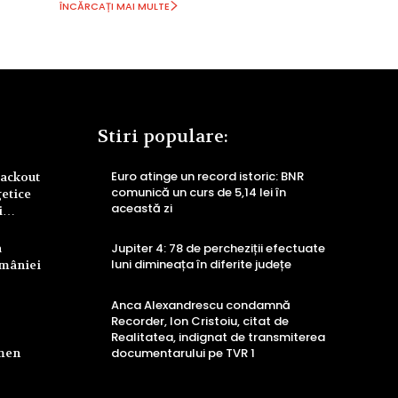
ÎNCĂRCAȚI MAI MULTE
Stiri populare:
Euro atinge un record istoric: BNR
lackout
comunică un curs de 5,14 lei în
getice
această zi
ri…
a
Jupiter 4: 78 de percheziții efectuate
luni dimineața în diferite județe
omâniei
Anca Alexandrescu condamnă
Recorder, Ion Cristoiu, citat de
Realitatea, indignat de transmiterea
rmen
documentarului pe TVR 1