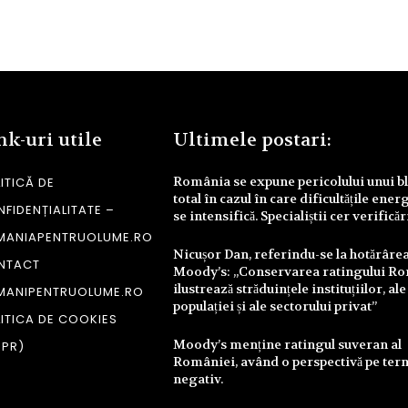
nk-uri utile
Ultimele postari:
România se expune pericolului unui b
ITICĂ DE
total în cazul în care dificultățile ener
FIDENȚIALITATE –
se intensifică. Specialiștii cer verifică
MANIAPENTRUOLUME.RO
Nicușor Dan, referindu-se la hotărâre
NTACT
Moody’s: „Conservarea ratingului R
ilustrează străduințele instituțiilor, ale
MANIPENTRUOLUME.RO
populației și ale sectorului privat”
ITICA DE COOKIES
Moody’s menține ratingul suveran al
DPR)
României, având o perspectivă pe te
negativ.