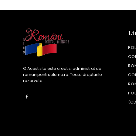
Li
POL
CON
RO
© Acest site este creat si administrat de
romanipentruolume.ro
. Toate drepturile
CO
rezervate.
RO
POL
(G