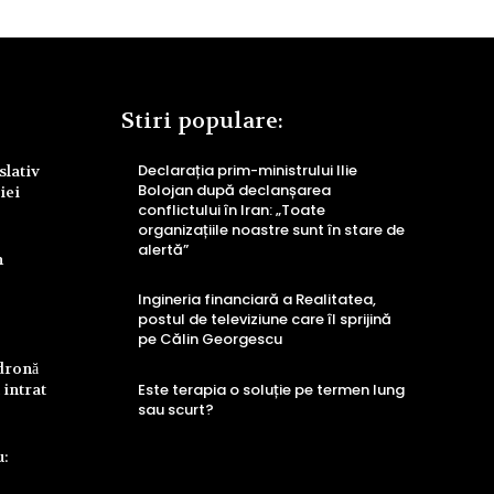
Stiri populare:
Declarația prim-ministrului Ilie
slativ
Bolojan după declanșarea
iei
conflictului în Iran: „Toate
organizațiile noastre sunt în stare de
alertă”
n
Ingineria financiară a Realitatea,
postul de televiziune care îl sprijină
pe Călin Georgescu
 dronă
 intrat
Este terapia o soluție pe termen lung
sau scurt?
u: