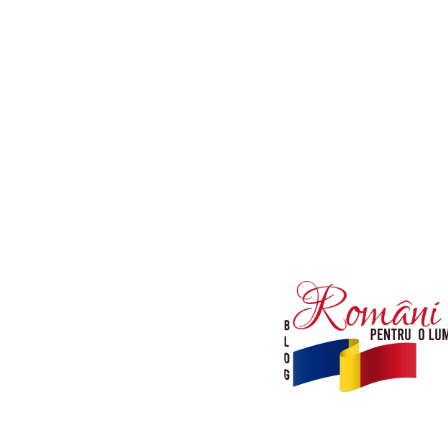
Afaceri si Industrii
Diverse noutati
Sanatate / Hobby