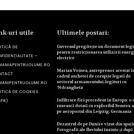
nk-uri utile
Ultimele postari:
Guvernul pregătește un document legi
ITICĂ DE
pentru restricționarea utilizării energ
FIDENȚIALITATE –
electrice
MANIAPENTRUOLUME.RO
Marian Voinea, antreprenor arestat î
NTACT
cadrul anchetei de corupție legată de
sectorul armamentului, legături cu
MANIPENTRUOLUME.RO
‘Ndrangheta
ITICA DE COOKIES
Infiltrare fără precedent în Europa: o
DPR)
rusească dotată cu explozibil Semtex a
pe aeroportul din Leipzig, Germania
Dezastrul de pe Dunăre văzut din spați
Fotografii ale fluviului înainte și după