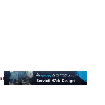
Cultura si Entertainment
Home & Deco
Tech