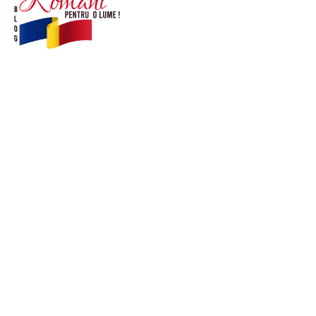
© Acest site este creat si administrat de
romanipentruolume.ro
. Toate drepturile rezervate.
Link-uri utile
POLITICĂ DE CONFIDENȚIALITATE –
ROMANIAPENTRUOLUME.RO
CONTACT ROMANIPENTRUOLUME.RO
POLITICA DE COOKIES (GDPR)