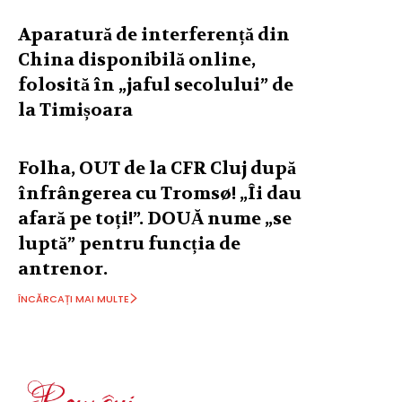
Aparatură de interferență din
China disponibilă online,
folosită în „jaful secolului” de
la Timișoara
Folha, OUT de la CFR Cluj după
înfrângerea cu Tromsø! „Îi dau
afară pe toți!”. DOUĂ nume „se
luptă” pentru funcția de
antrenor.
ÎNCĂRCAȚI MAI MULTE