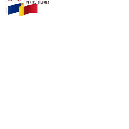
© Acest site este creat si administrat de
romanipentruolume.ro
. Toate drepturile rezervate.
Link-uri utile
POLITICĂ DE CONFIDENȚIALITATE –
ROMANIAPENTRUOLUME.RO
CONTACT ROMANIPENTRUOLUME.RO
POLITICA DE COOKIES (GDPR)
Ultimele postari: