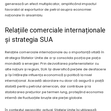
generează un efect multiplicator, amplificând impactul
favorabil al exporturilor de petrol asupra economiei
naționale în ansamblu.
Relațiile comerciale internaționale
și strategia SUA
Relațiile comerciale internaționale au o importanță vitală în
strategia Statelor Unite de a-și consolida poziția pe piața
mondială a energiei. Prin dezvoltarea parteneriatelor cu
alte națiuni și regiuni, SUA își diversifică piețele de desfacere
și își întărește influența economică și politică la nivel
internațional. Această abordare nu doar că asigură o piață
stabilă pentru petrolul american, dar contribuie și la
stabilizarea prețurilor pe termen lung, protejând economia
internă de fluctuațiile bruște ale pieței globale.
În contextul geopolitic actual, Statele Unite își utilizează