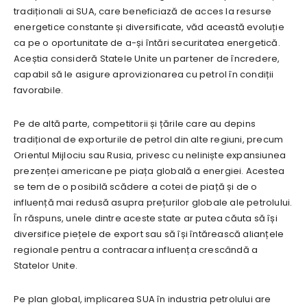
tradiționali ai SUA, care beneficiază de acces la resurse
energetice constante și diversificate, văd această evoluție
ca pe o oportunitate de a-și întări securitatea energetică.
Aceștia consideră Statele Unite un partener de încredere,
capabil să le asigure aprovizionarea cu petrol în condiții
favorabile.
Pe de altă parte, competitorii și țările care au depins
tradițional de exporturile de petrol din alte regiuni, precum
Orientul Mijlociu sau Rusia, privesc cu neliniște expansiunea
prezenței americane pe piața globală a energiei. Acestea
se tem de o posibilă scădere a cotei de piață și de o
influență mai redusă asupra prețurilor globale ale petrolului.
În răspuns, unele dintre aceste state ar putea căuta să își
diversifice piețele de export sau să își întărească alianțele
regionale pentru a contracara influența crescândă a
Statelor Unite.
Pe plan global, implicarea SUA în industria petrolului are