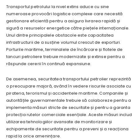
Transportul petrolului la nivel extins aduce cu sine
numeroase provocări logistice complexe care necesită
gestionare eficientă pentru a asigura livrarea rapidă și
sigură a resurselor energetice către piețele internaționale.
Unul dintre principalele obstacole este capacitatea
infrastructurii de a susține volumul crescut de exporturi.
Porturile maritime, terminalele de încărcare și flotele de
tancuri petroliere trebuie modernizate și extinse pentru a
răspunde cererii în continuă expansiune.
De asemenea, securitatea transportului petrolier reprezintă
o preocupare majoră, având în vedere riscurile asociate cu
pirateria, terorismul și accidentele maritime. Companiile și
autoritățile guvernamentale trebuie să colaboreze pentru a
implementa măsuri stricte de securitate și pentru a garanta
protecția rutelor comerciale esențiale. Aceste măsuri includ
utilizarea tehnologiilor avansate de monitorizare și
echipamente de securitate pentru a preveni și a reacționa
rapid la orice amenințare.