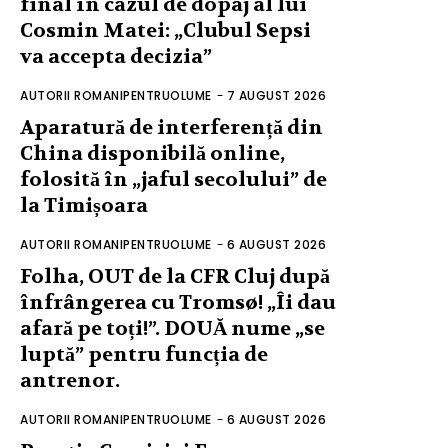
final în cazul de dopaj al lui
Cosmin Matei: „Clubul Sepsi
va accepta decizia”
AUTORII ROMANIPENTRUOLUME
-
7 AUGUST 2026
Aparatură de interferență din
China disponibilă online,
folosită în „jaful secolului” de
la Timișoara
AUTORII ROMANIPENTRUOLUME
-
6 AUGUST 2026
Folha, OUT de la CFR Cluj după
înfrângerea cu Tromsø! „Îi dau
afară pe toți!”. DOUĂ nume „se
luptă” pentru funcția de
antrenor.
AUTORII ROMANIPENTRUOLUME
-
6 AUGUST 2026