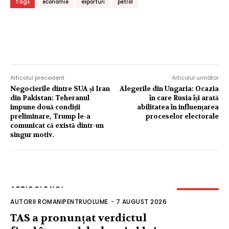
Tags
economie
exporturi
petrol
Articolul precedent
Articolul următor
Negocierile dintre SUA și Iran
Alegerile din Ungaria: Ocazia
din Pakistan: Teheranul
în care Rusia își arată
impune două condiții
abilitatea în influențarea
preliminare, Trump le-a
proceselor electorale
comunicat că există dintr-un
singur motiv.
ARTICOLE NOI
AUTORII ROMANIPENTRUOLUME
-
7 AUGUST 2026
TAS a pronunțat verdictul