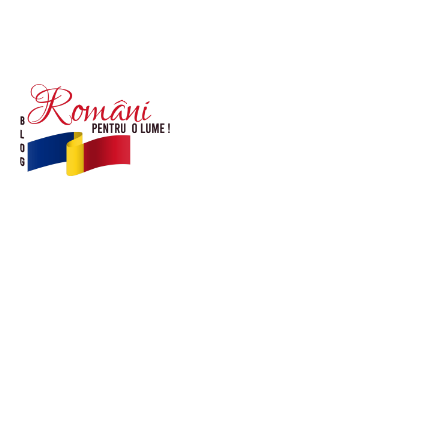
© Acest site este creat si administrat de
romanipentruolume.ro
. Toate drepturile rezervate.
Link-uri utile
POLITICĂ DE CONFIDENȚIALITATE –
ROMANIAPENTRUOLUME.RO