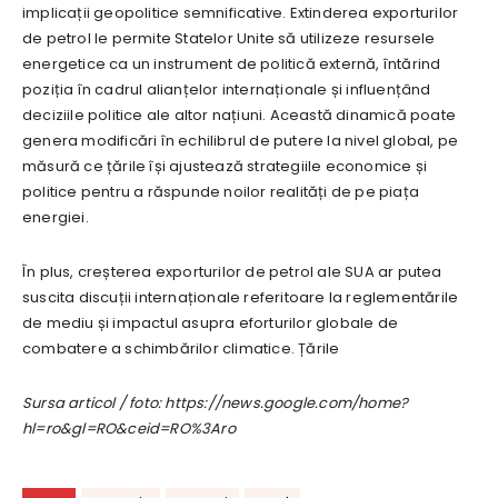
implicații geopolitice semnificative. Extinderea exporturilor
de petrol le permite Statelor Unite să utilizeze resursele
energetice ca un instrument de politică externă, întărind
poziția în cadrul alianțelor internaționale și influențând
deciziile politice ale altor națiuni. Această dinamică poate
genera modificări în echilibrul de putere la nivel global, pe
măsură ce țările își ajustează strategiile economice și
politice pentru a răspunde noilor realități de pe piața
energiei.
În plus, creșterea exporturilor de petrol ale SUA ar putea
suscita discuții internaționale referitoare la reglementările
de mediu și impactul asupra eforturilor globale de
combatere a schimbărilor climatice. Țările
Sursa articol / foto: https://news.google.com/home?
hl=ro&gl=RO&ceid=RO%3Aro