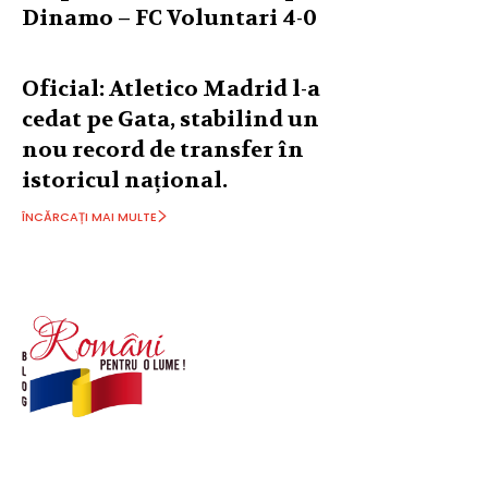
Dinamo – FC Voluntari 4-0
Oficial: Atletico Madrid l-a
cedat pe Gata, stabilind un
nou record de transfer în
istoricul național.
ÎNCĂRCAȚI MAI MULTE
© Acest site este creat si administrat de
romanipentruolume.ro
. Toate drepturile rezervate.