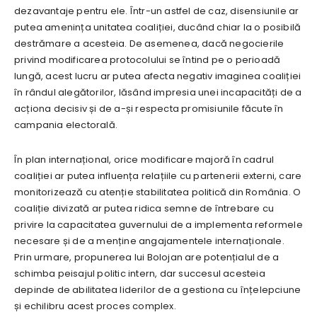
dezavantaje pentru ele. Într-un astfel de caz, disensiunile ar
putea amenința unitatea coaliției, ducând chiar la o posibilă
destrămare a acesteia. De asemenea, dacă negocierile
privind modificarea protocolului se întind pe o perioadă
lungă, acest lucru ar putea afecta negativ imaginea coaliției
în rândul alegătorilor, lăsând impresia unei incapacități de a
acționa decisiv și de a-și respecta promisiunile făcute în
campania electorală.
În plan internațional, orice modificare majoră în cadrul
coaliției ar putea influența relațiile cu partenerii externi, care
monitorizează cu atenție stabilitatea politică din România. O
coaliție divizată ar putea ridica semne de întrebare cu
privire la capacitatea guvernului de a implementa reformele
necesare și de a menține angajamentele internaționale.
Prin urmare, propunerea lui Bolojan are potențialul de a
schimba peisajul politic intern, dar succesul acesteia
depinde de abilitatea liderilor de a gestiona cu înțelepciune
și echilibru acest proces complex.