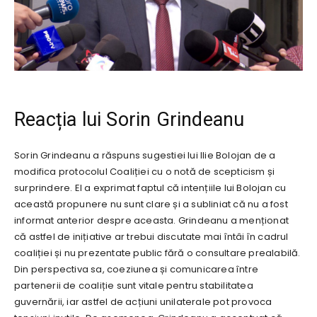
Reacția lui Sorin Grindeanu
Sorin Grindeanu a răspuns sugestiei lui Ilie Bolojan de a
modifica protocolul Coaliției cu o notă de scepticism și
surprindere. El a exprimat faptul că intențiile lui Bolojan cu
această propunere nu sunt clare și a subliniat că nu a fost
informat anterior despre aceasta. Grindeanu a menționat
că astfel de inițiative ar trebui discutate mai întâi în cadrul
coaliției și nu prezentate public fără o consultare prealabilă.
Din perspectiva sa, coeziunea și comunicarea între
partenerii de coaliție sunt vitale pentru stabilitatea
guvernării, iar astfel de acțiuni unilaterale pot provoca