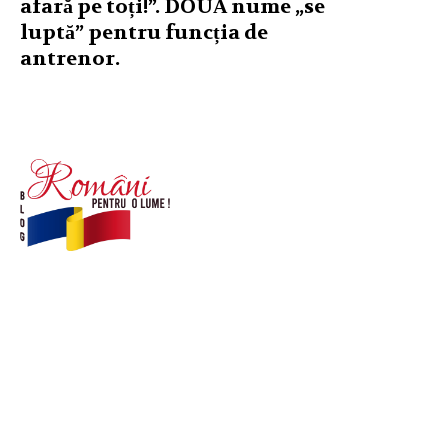
afară pe toți!”. DOUĂ nume „se
luptă” pentru funcția de
antrenor.
© Acest site este creat si administrat de
romanipentruolume.ro
. Toate drepturile rezervate.
Link-uri utile