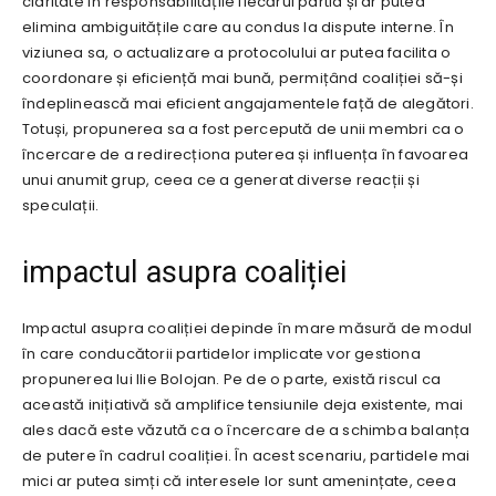
claritate în responsabilitățile fiecărui partid și ar putea
elimina ambiguitățile care au condus la dispute interne. În
viziunea sa, o actualizare a protocolului ar putea facilita o
coordonare și eficiență mai bună, permițând coaliției să-și
îndeplinească mai eficient angajamentele față de alegători.
Totuși, propunerea sa a fost percepută de unii membri ca o
încercare de a redirecționa puterea și influența în favoarea
unui anumit grup, ceea ce a generat diverse reacții și
speculații.
impactul asupra coaliției
Impactul asupra coaliției depinde în mare măsură de modul
în care conducătorii partidelor implicate vor gestiona
propunerea lui Ilie Bolojan. Pe de o parte, există riscul ca
această inițiativă să amplifice tensiunile deja existente, mai
ales dacă este văzută ca o încercare de a schimba balanța
de putere în cadrul coaliției. În acest scenariu, partidele mai
mici ar putea simți că interesele lor sunt amenințate, ceea