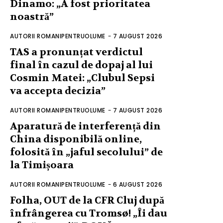
Dinamo: „A fost prioritatea
noastră”
AUTORII ROMANIPENTRUOLUME
-
7 AUGUST 2026
TAS a pronunțat verdictul
final în cazul de dopaj al lui
Cosmin Matei: „Clubul Sepsi
va accepta decizia”
AUTORII ROMANIPENTRUOLUME
-
7 AUGUST 2026
Aparatură de interferență din
China disponibilă online,
folosită în „jaful secolului” de
la Timișoara
AUTORII ROMANIPENTRUOLUME
-
6 AUGUST 2026
Folha, OUT de la CFR Cluj după
înfrângerea cu Tromsø! „Îi dau