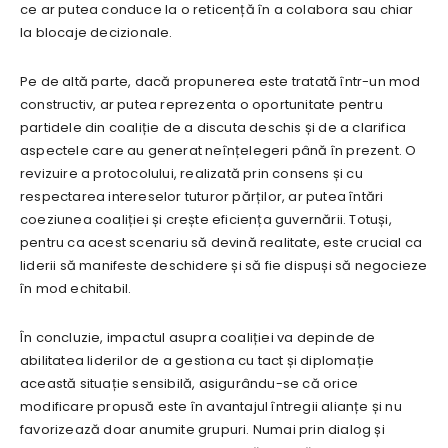
ce ar putea conduce la o reticență în a colabora sau chiar
la blocaje decizionale.
Pe de altă parte, dacă propunerea este tratată într-un mod
constructiv, ar putea reprezenta o oportunitate pentru
partidele din coaliție de a discuta deschis și de a clarifica
aspectele care au generat neînțelegeri până în prezent. O
revizuire a protocolului, realizată prin consens și cu
respectarea intereselor tuturor părților, ar putea întări
coeziunea coaliției și crește eficiența guvernării. Totuși,
pentru ca acest scenariu să devină realitate, este crucial ca
liderii să manifeste deschidere și să fie dispuși să negocieze
în mod echitabil.
În concluzie, impactul asupra coaliției va depinde de
abilitatea liderilor de a gestiona cu tact și diplomație
această situație sensibilă, asigurându-se că orice
modificare propusă este în avantajul întregii alianțe și nu
favorizează doar anumite grupuri. Numai prin dialog și