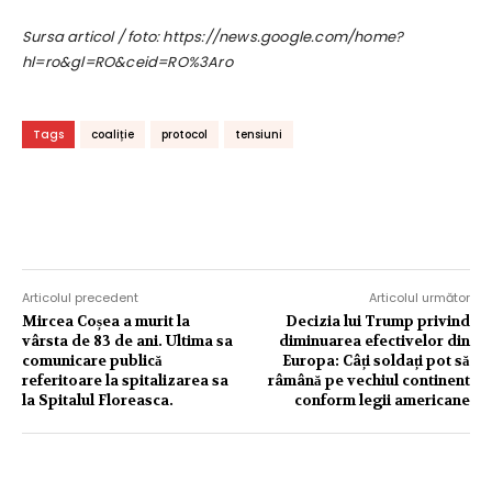
Sursa articol / foto: https://news.google.com/home?
hl=ro&gl=RO&ceid=RO%3Aro
Tags
coaliție
protocol
tensiuni
Articolul precedent
Articolul următor
Mircea Coșea a murit la
Decizia lui Trump privind
vârsta de 83 de ani. Ultima sa
diminuarea efectivelor din
comunicare publică
Europa: Câți soldați pot să
referitoare la spitalizarea sa
râmână pe vechiul continent
la Spitalul Floreasca.
conform legii americane