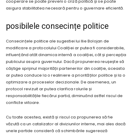
cooperare se poate preveni o criză politică și se poate
asigura stabilitatea necesară pentru o guvernare eficientă.
posibilele consecințe politice
Consecințele politice ale sugestiei lui Ilie Bolojan de
modificare a protocolului Coaliției ar putea fi considerabile,
influențând atât dinamica internă a coaliției, cât și percepția
publicului asupra guvernului. Dacă propunerea reușește să
câștige sprijinul majorității partenerilor din coaliție, aceasta
ar putea conduce la o realiniere a priorităților politice și la o
optimizare a proceselor decizionale. De asemenea, un
protocol revizuit ar putea clarifica rolurile și
responsabilitățile fiecărui partid, diminuând astfel riscul de
conflicte viitoare.
Cu toate acestea, există și riscul ca propunerea să fie
văzută ca un catalizator al diviziunilor interne, mai ales dacă
unele partide consideră că schimbările sugerează