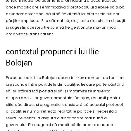
tensiuni inutile. De asemenea, Grindeanu a accentuat că
orice modificare semnificativă a protocolului trebuie să aibă
o fundamentare solidă și să fie atentă la interesele tuturor
părților implicate. El a afirmat că, deși este deschis la discuții
și sugestii, acestea trebuie să fie gestionate într-un mod
organizat și transparent.
contextul propunerii lui Ilie
Bolojan
Propunerea lui Ilie Bolojan apare într-un moment de tensiuni
crescânde între partidele din coaliție, fiecare parte căutând
să-și întărească poziția și să își maximizeze influența
asupra deciziilor guvernamentale. Bolojan, renumit pentru
stilul său direct și pragmatic, consideră că actualul protocol
al coaliției nu mai reflectă realitățile politice și necesită o
revizuire pentru a asigura o funcționare mai bună a
guvernului. El a sugerat că modificările ar putea aduce