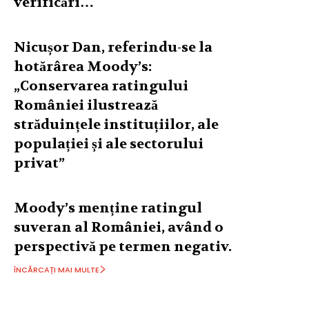
verificări…
Nicușor Dan, referindu-se la
hotărârea Moody’s:
„Conservarea ratingului
României ilustrează
străduințele instituțiilor, ale
populației și ale sectorului
privat”
Moody’s menține ratingul
suveran al României, având o
perspectivă pe termen negativ.
ÎNCĂRCAȚI MAI MULTE