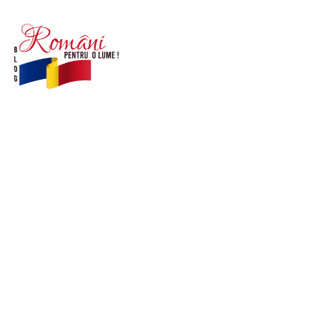
© Acest site este creat si administrat de
romanipentruolume.ro
. Toate drepturile rezervate.
Link-uri utile
POLITICĂ DE CONFIDENȚIALITATE –
ROMANIAPENTRUOLUME.RO
CONTACT ROMANIPENTRUOLUME.RO