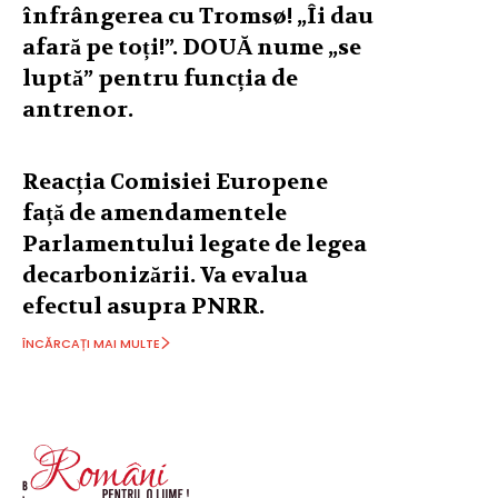
înfrângerea cu Tromsø! „Îi dau
afară pe toți!”. DOUĂ nume „se
luptă” pentru funcția de
antrenor.
Reacția Comisiei Europene
față de amendamentele
Parlamentului legate de legea
decarbonizării. Va evalua
efectul asupra PNRR.
ÎNCĂRCAȚI MAI MULTE