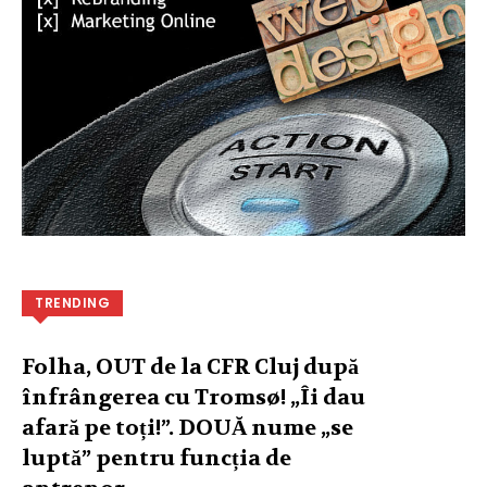
TRENDING
Folha, OUT de la CFR Cluj după
înfrângerea cu Tromsø! „Îi dau
afară pe toți!”. DOUĂ nume „se
luptă” pentru funcția de