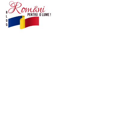
© Acest site este creat si administrat de
romanipentruolume.ro
. Toate drepturile rezervate.
Link-uri utile
POLITICĂ DE CONFIDENȚIALITATE –
ROMANIAPENTRUOLUME.RO
CONTACT ROMANIPENTRUOLUME.RO
POLITICA DE COOKIES (GDPR)