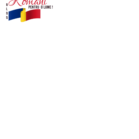
© Acest site este creat si administrat de
romanipentruolume.ro
. Toate drepturile rezervate.
Link-uri utile
POLITICĂ DE CONFIDENȚIALITATE –
ROMANIAPENTRUOLUME.RO
CONTACT ROMANIPENTRUOLUME.RO
POLITICA DE COOKIES (GDPR)