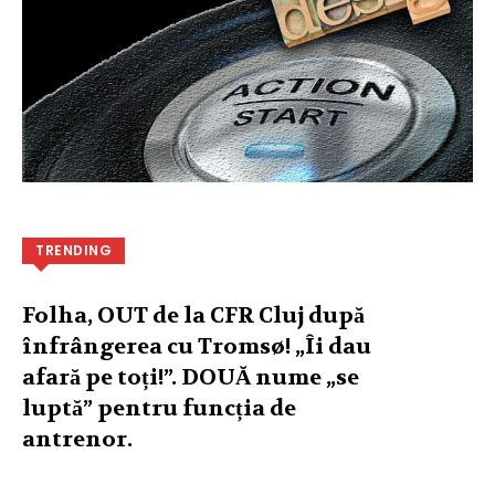
TRENDING
Folha, OUT de la CFR Cluj după
înfrângerea cu Tromsø! „Îi dau
afară pe toți!”. DOUĂ nume „se
luptă” pentru funcția de
antrenor.