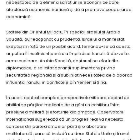
necesitatea de a elimina sancțiunile economice care
afectează economia iraniană și de a promova cooperarea
economică.
Statele din Orientul Mijlociu, în special Israelul și Arabia
Saudită, au reacționat cu prudență. Israelul a manifestat
skepticism față de un posibil acord, temându-se că acesta
ar putea fi insuficient pentru a împiedica Iranul să dezvolte
arme nucleare. Arabia Saudită, deși susține eforturile
diplomatice, a solicitat garanții suplimentare privind
securitatea regională și a subliniat necesitatea de a aborda
influența Iranului în conflictele din Yemen și Siria.
În acest context complex, perspectivele viitoare depind de
abilitatea părților implicate de a găsi un echilibru între
presiunea militară și eforturile diplomatice. Observatorii
internaționali sugerează că un progres real va necesita
concesii din partea ambelor părți și o abordare
multilaterală, care să includă nu doar Statele Unite și Iranul,