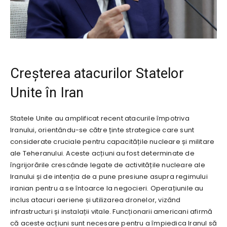
Creșterea atacurilor Statelor
Unite în Iran
Statele Unite au amplificat recent atacurile împotriva
Iranului, orientându-se către ținte strategice care sunt
considerate cruciale pentru capacitățile nucleare și militare
ale Teheranului. Aceste acțiuni au fost determinate de
îngrijorările crescânde legate de activitățile nucleare ale
Iranului și de intenția de a pune presiune asupra regimului
iranian pentru a se întoarce la negocieri. Operațiunile au
inclus atacuri aeriene și utilizarea dronelor, vizând
infrastructuri și instalații vitale. Funcționarii americani afirmă
că aceste acțiuni sunt necesare pentru a împiedica Iranul să