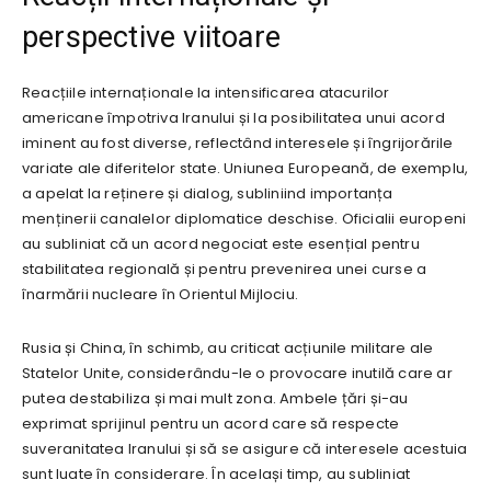
perspective viitoare
Reacțiile internaționale la intensificarea atacurilor
americane împotriva Iranului și la posibilitatea unui acord
iminent au fost diverse, reflectând interesele și îngrijorările
variate ale diferitelor state. Uniunea Europeană, de exemplu,
a apelat la reținere și dialog, subliniind importanța
menținerii canalelor diplomatice deschise. Oficialii europeni
au subliniat că un acord negociat este esențial pentru
stabilitatea regională și pentru prevenirea unei curse a
înarmării nucleare în Orientul Mijlociu.
Rusia și China, în schimb, au criticat acțiunile militare ale
Statelor Unite, considerându-le o provocare inutilă care ar
putea destabiliza și mai mult zona. Ambele țări și-au
exprimat sprijinul pentru un acord care să respecte
suveranitatea Iranului și să se asigure că interesele acestuia
sunt luate în considerare. În același timp, au subliniat