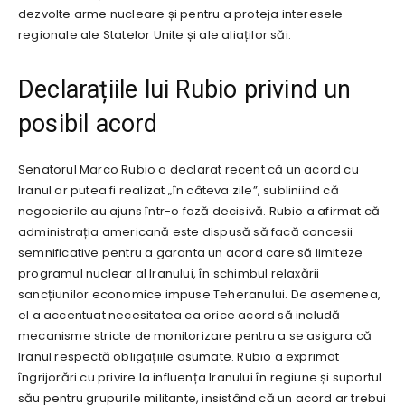
dezvolte arme nucleare și pentru a proteja interesele
regionale ale Statelor Unite și ale aliaților săi.
Declarațiile lui Rubio privind un
posibil acord
Senatorul Marco Rubio a declarat recent că un acord cu
Iranul ar putea fi realizat „în câteva zile”, subliniind că
negocierile au ajuns într-o fază decisivă. Rubio a afirmat că
administrația americană este dispusă să facă concesii
semnificative pentru a garanta un acord care să limiteze
programul nuclear al Iranului, în schimbul relaxării
sancțiunilor economice impuse Teheranului. De asemenea,
el a accentuat necesitatea ca orice acord să includă
mecanisme stricte de monitorizare pentru a se asigura că
Iranul respectă obligațiile asumate. Rubio a exprimat
îngrijorări cu privire la influența Iranului în regiune și suportul
său pentru grupurile militante, insistând că un acord ar trebui