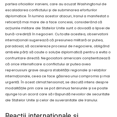
partea oficialilor iranieni, care au acuzat Washingtonul de
escaladarea conflictului și de subminarea eforturilor
diplomatice. În lumina acestor atacuri, Iranul a manifestat o
reticență mai mare de a face concesii, considerând că
acțiunile militare ale Statelor Unite sunt o dovadă a lipsei de
bună-credință în negocieri. Cu toate acestea, observatorii
internaționali sugerează că presiunea militară ar putea,
paradoxal, să accelereze procesul de negociere, obligând
ambele părți să caute o soluție diplomatică pentru a evita o
confruntare directă. Negociatorii americani conștientizează
că orice intensificare a conflictului ar putea avea
repercusiuni grave asupra stabilității regionale și relațiilor
internaționale, ceea ce face găsirea unui compromis și mai
urgentă. În acest climat tensionat, se discută intens despre
modalitățile prin care se pot diminua tensiunile și se poate
ajunge la un acord care să răspundă nevoilor de securitate
ale Statelor Unite și celor de suveranitate ale Iranului.
Reacții internaționale și