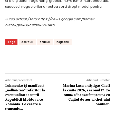
ci și alți actori regionali și globali. Într-o lume interconectată,
succesul negocierilor ar putea servi drept model pentru
Sursa articol / foto: https://news.google.com/home?
hl=ro&gl=RO&ceid=RO%3Aro
Tags
acorduri
atacuri
negocieri
Articolul precedent
Articolul următor
Lukașenko își manifestă
Marina Luca a câștigat Chefi
„nelliniștea” referitor la
la cuțite 2026, sezonul 17. Ce
eventualitatea unirii
sumă a încasat împreună cu
Republicii Moldova cu
Cuțitul de aur al chef-ului
România. Ce cerere a
Sautner.
transmis…