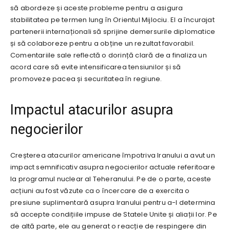
să abordeze și aceste probleme pentru a asigura
stabilitatea pe termen lung în Orientul Mijlociu. El a încurajat
partenerii internaționali să sprijine demersurile diplomatice
și să colaboreze pentru a obține un rezultat favorabil.
Comentariile sale reflectă o dorință clară de a finaliza un
acord care să evite intensificarea tensiunilor și să
promoveze pacea și securitatea în regiune.
Impactul atacurilor asupra
negocierilor
Creșterea atacurilor americane împotriva Iranului a avut un
impact semnificativ asupra negocierilor actuale referitoare
la programul nuclear al Teheranului. Pe de o parte, aceste
acțiuni au fost văzute ca o încercare de a exercita o
presiune suplimentară asupra Iranului pentru a-l determina
să accepte condițiile impuse de Statele Unite și aliații lor. Pe
de altă parte, ele au generat o reacție de respingere din