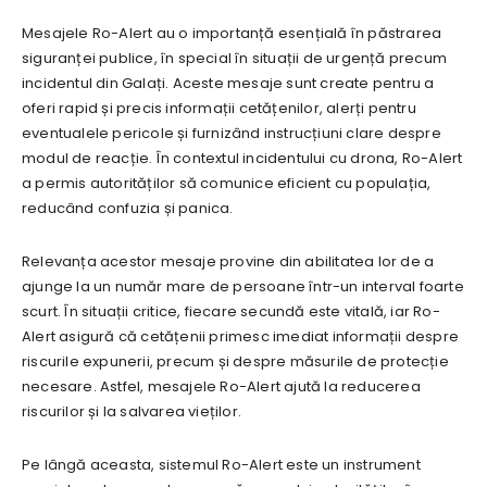
Mesajele Ro-Alert au o importanță esențială în păstrarea
siguranței publice, în special în situații de urgență precum
incidentul din Galați. Aceste mesaje sunt create pentru a
oferi rapid și precis informații cetățenilor, alerți pentru
eventualele pericole și furnizând instrucțiuni clare despre
modul de reacție. În contextul incidentului cu drona, Ro-Alert
a permis autorităților să comunice eficient cu populația,
reducând confuzia și panica.
Relevanța acestor mesaje provine din abilitatea lor de a
ajunge la un număr mare de persoane într-un interval foarte
scurt. În situații critice, fiecare secundă este vitală, iar Ro-
Alert asigură că cetățenii primesc imediat informații despre
riscurile expunerii, precum și despre măsurile de protecție
necesare. Astfel, mesajele Ro-Alert ajută la reducerea
riscurilor și la salvarea vieților.
Pe lângă aceasta, sistemul Ro-Alert este un instrument