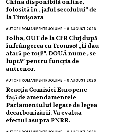
China disponibilă online,
folosită în „jaful secolului” de
la Timișoara
AUTORII ROMANIPENTRUOLUME
-
6 AUGUST 2026
Folha, OUT de la CFR Cluj după
înfrângerea cu Tromsø! „Îi dau
afară pe toți!”. DOUĂ nume „se
luptă” pentru funcția de
antrenor.
AUTORII ROMANIPENTRUOLUME
-
6 AUGUST 2026
Reacția Comisiei Europene
față de amendamentele
Parlamentului legate de legea
decarbonizării. Va evalua
efectul asupra PNRR.
AUTORII ROMANIPENTRUOLUME
-
6 AUGUST 2026