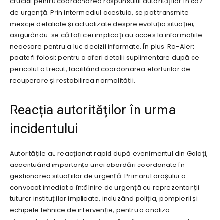
crucial pentru coordonarea răspunsului autorităților în caz
de urgență. Prin intermediul acestuia, se pot transmite
mesaje detaliate și actualizate despre evoluția situației,
asigurându-se că toți cei implicați au acces la informațiile
necesare pentru a lua decizii informate. În plus, Ro-Alert
poate fi folosit pentru a oferi detalii suplimentare după ce
pericolul a trecut, facilitând coordonarea eforturilor de
recuperare și restabilirea normalității.
Reacția autorităților în urma
incidentului
Autoritățile au reacționat rapid după evenimentul din Galați,
accentuând importanța unei abordări coordonate în
gestionarea situațiilor de urgență. Primarul orașului a
convocat imediat o întâlnire de urgență cu reprezentanții
tuturor instituțiilor implicate, incluzând poliția, pompierii și
echipele tehnice de intervenție, pentru a analiza