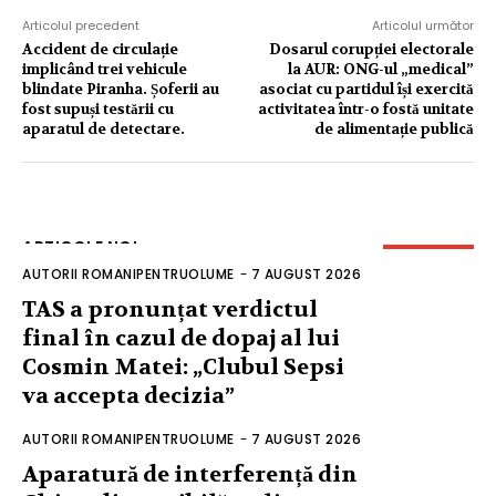
Articolul precedent
Articolul următor
Accident de circulație
Dosarul corupției electorale
implicând trei vehicule
la AUR: ONG-ul „medical”
blindate Piranha. Șoferii au
asociat cu partidul își exercită
fost supuși testării cu
activitatea într-o fostă unitate
aparatul de detectare.
de alimentație publică
ARTICOLE NOI
AUTORII ROMANIPENTRUOLUME
-
7 AUGUST 2026
TAS a pronunțat verdictul
final în cazul de dopaj al lui
Cosmin Matei: „Clubul Sepsi
va accepta decizia”
AUTORII ROMANIPENTRUOLUME
-
7 AUGUST 2026
Aparatură de interferență din