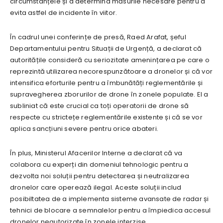
circumstanțele și a determina măsurile necesare pentru a
evita astfel de incidente în viitor.
În cadrul unei conferințe de presă, Raed Arafat, șeful
Departamentului pentru Situații de Urgență, a declarat că
autoritățile consideră cu seriozitate amenințarea pe care o
reprezintă utilizarea necorespunzătoare a dronelor și că vor
intensifica eforturile pentru a îmbunătăți reglementările și
supravegherea zborurilor de drone în zonele populate. El a
subliniat că este crucial ca toți operatorii de drone să
respecte cu strictețe reglementările existente și că se vor
aplica sancțiuni severe pentru orice abateri.
În plus, Ministerul Afacerilor Interne a declarat că va
colabora cu experți din domeniul tehnologic pentru a
dezvolta noi soluții pentru detectarea și neutralizarea
dronelor care operează ilegal. Aceste soluții includ
posibiltatea de a implementa sisteme avansate de radar și
tehnici de blocare a semnalelor pentru a împiedica accesul
dronelor neautorizate în zonele interzise.