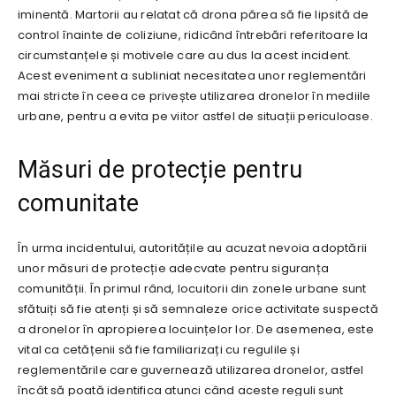
iminentă. Martorii au relatat că drona părea să fie lipsită de
control înainte de coliziune, ridicând întrebări referitoare la
circumstanțele și motivele care au dus la acest incident.
Acest eveniment a subliniat necesitatea unor reglementări
mai stricte în ceea ce privește utilizarea dronelor în mediile
urbane, pentru a evita pe viitor astfel de situații periculoase.
Măsuri de protecție pentru
comunitate
În urma incidentului, autoritățile au acuzat nevoia adoptării
unor măsuri de protecție adecvate pentru siguranța
comunității. În primul rând, locuitorii din zonele urbane sunt
sfătuiți să fie atenți și să semnaleze orice activitate suspectă
a dronelor în apropierea locuințelor lor. De asemenea, este
vital ca cetățenii să fie familiarizați cu regulile și
reglementările care guvernează utilizarea dronelor, astfel
încât să poată identifica atunci când aceste reguli sunt