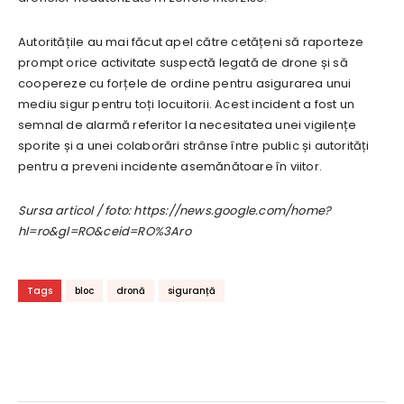
Autoritățile au mai făcut apel către cetățeni să raporteze
prompt orice activitate suspectă legată de drone și să
coopereze cu forțele de ordine pentru asigurarea unui
mediu sigur pentru toți locuitorii. Acest incident a fost un
semnal de alarmă referitor la necesitatea unei vigilențe
sporite și a unei colaborări strânse între public și autorități
pentru a preveni incidente asemănătoare în viitor.
Sursa articol / foto: https://news.google.com/home?
hl=ro&gl=RO&ceid=RO%3Aro
Tags
bloc
dronă
siguranță