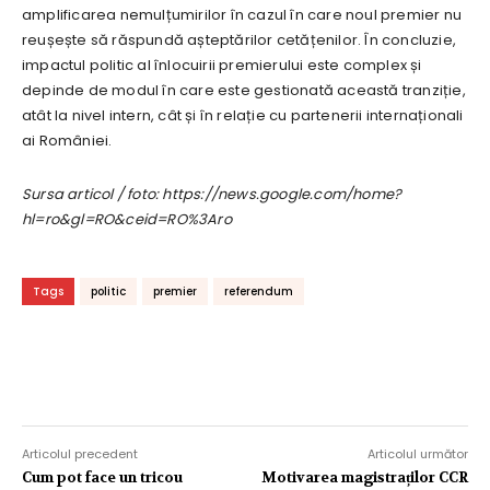
amplificarea nemulțumirilor în cazul în care noul premier nu
reușește să răspundă așteptărilor cetățenilor. În concluzie,
impactul politic al înlocuirii premierului este complex și
depinde de modul în care este gestionată această tranziție,
atât la nivel intern, cât și în relație cu partenerii internaționali
ai României.
Sursa articol / foto: https://news.google.com/home?
hl=ro&gl=RO&ceid=RO%3Aro
Tags
politic
premier
referendum
Articolul precedent
Articolul următor
Cum pot face un tricou
Motivarea magistraților CCR