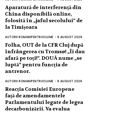
Aparatură de interferență din
China disponibilă online,
folosită în „jaful secolului” de
la Timișoara
AUTORII ROMANIPENTRUOLUME
-
6 AUGUST 2026
Folha, OUT de la CFR Cluj după
înfrângerea cu Tromsø! „Îi dau
afară pe toți!”. DOUĂ nume „se
luptă” pentru funcția de
antrenor.
AUTORII ROMANIPENTRUOLUME
-
6 AUGUST 2026
Reacția Comisiei Europene
față de amendamentele
Parlamentului legate de legea
decarbonizării. Va evalua