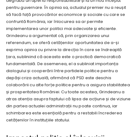
degrabă un apel la responsabilitate și la un nou început
pentru guvernare. În opinia sa, actualul premier nu a reușit
să facă față provocărilor economice și sociale cu care se
confruntă România, iar înlocuirea sa ar permite
implementarea unor politici mai adecvate și eficiente.
Grindeanu a argumentat că, prin organizarea unui
referendum, se oferă cetățenilor oportunitatea de a-și
exprima opinia cu privire la direcția în care se îndreaptă
țara, subliniind că aceasta este o practică democratică
fundamentală. De asemenea, el a subliniat importanța
dialogului și cooperării între partidele politice pentru a
depăși criza actuală, afirmând că PSD este deschis
colaborării cu alte forțe politice pentru a asigura stabilitatea
și prosperitatea României. Cu toate acestea, Grindeanu a
atras atenția asupra faptului că lipsa de acțiune și de viziune
din partea actualei administrații nu poate continua, iar
schimbarea este esențială pentru a restabili încrederea
cetățenilor în instituțiile statului.