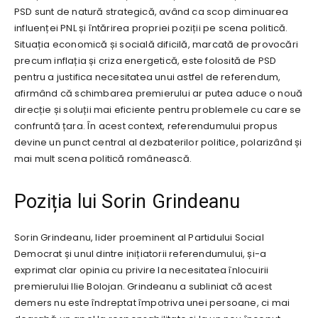
PSD sunt de natură strategică, având ca scop diminuarea
influenței PNL și întărirea propriei poziții pe scena politică.
Situația economică și socială dificilă, marcată de provocări
precum inflația și criza energetică, este folosită de PSD
pentru a justifica necesitatea unui astfel de referendum,
afirmând că schimbarea premierului ar putea aduce o nouă
direcție și soluții mai eficiente pentru problemele cu care se
confruntă țara. În acest context, referendumului propus
devine un punct central al dezbaterilor politice, polarizând și
mai mult scena politică românească.
Poziția lui Sorin Grindeanu
Sorin Grindeanu, lider proeminent al Partidului Social
Democrat și unul dintre inițiatorii referendumului, și-a
exprimat clar opinia cu privire la necesitatea înlocuirii
premierului Ilie Bolojan. Grindeanu a subliniat că acest
demers nu este îndreptat împotriva unei persoane, ci mai