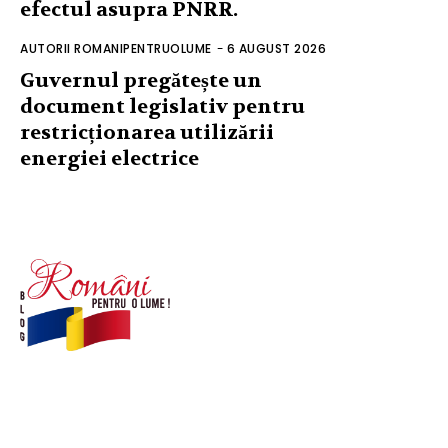
efectul asupra PNRR.
AUTORII ROMANIPENTRUOLUME
-
6 AUGUST 2026
Guvernul pregătește un
document legislativ pentru
restricționarea utilizării
energiei electrice
© Acest site este creat si administrat de
romanipentruolume.ro
. Toate drepturile rezervate.