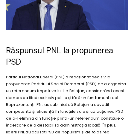
Răspunsul PNL la propunerea
PSD
Partidul Național Liberal (PNL) a reacționat decisiv la
propunerea Partidului Social Democrat (PSD) de a organiza
un referendum împotriva lui Ilie Bolojan, considerând acest
demers ca fiind exclusiv politic și fără un fundament real.
Reprezentanții PNL au subliniat că Bolojan a dovedit
competență și eficiență în funcțiile sale și că acțiunea PSD
de a-l elimina din funcție printr-un referendum constituie o
încercare de a destabiliza administrația locală. În plus,
liderii PNL au acuzat PSD de populism și de folosirea