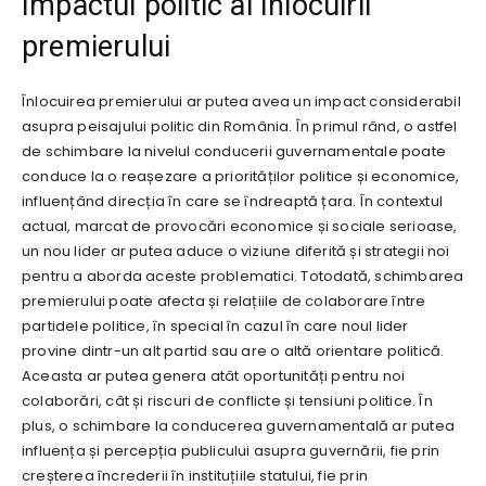
Impactul politic al înlocuirii
premierului
Înlocuirea premierului ar putea avea un impact considerabil
asupra peisajului politic din România. În primul rând, o astfel
de schimbare la nivelul conducerii guvernamentale poate
conduce la o reașezare a priorităților politice și economice,
influențând direcția în care se îndreaptă țara. În contextul
actual, marcat de provocări economice și sociale serioase,
un nou lider ar putea aduce o viziune diferită și strategii noi
pentru a aborda aceste problematici. Totodată, schimbarea
premierului poate afecta și relațiile de colaborare între
partidele politice, în special în cazul în care noul lider
provine dintr-un alt partid sau are o altă orientare politică.
Aceasta ar putea genera atât oportunități pentru noi
colaborări, cât și riscuri de conflicte și tensiuni politice. În
plus, o schimbare la conducerea guvernamentală ar putea
influența și percepția publicului asupra guvernării, fie prin
creșterea încrederii în instituțiile statului, fie prin