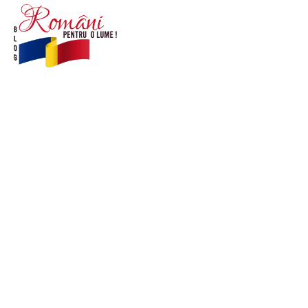
© Acest site este creat si administrat de
romanipentruolume.ro
. Toate drepturile rezervate.
Link-uri utile
POLITICĂ DE CONFIDENȚIALITATE –
ROMANIAPENTRUOLUME.RO
CONTACT ROMANIPENTRUOLUME.RO
POLITICA DE COOKIES (GDPR)