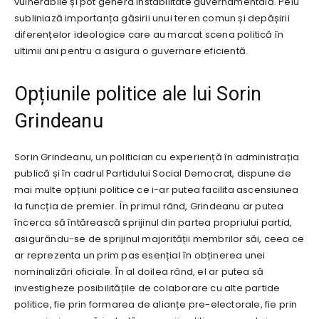
vulnerabile și pot genera instabilitate guvernamentală. Peiu
subliniază importanța găsirii unui teren comun și depășirii
diferențelor ideologice care au marcat scena politică în
ultimii ani pentru a asigura o guvernare eficientă.
Opțiunile politice ale lui Sorin
Grindeanu
Sorin Grindeanu, un politician cu experiență în administrația
publică și în cadrul Partidului Social Democrat, dispune de
mai multe opțiuni politice ce i-ar putea facilita ascensiunea
la funcția de premier. În primul rând, Grindeanu ar putea
încerca să întărească sprijinul din partea propriului partid,
asigurându-se de sprijinul majorității membrilor săi, ceea ce
ar reprezenta un prim pas esențial în obținerea unei
nominalizări oficiale. În al doilea rând, el ar putea să
investigheze posibilitățile de colaborare cu alte partide
politice, fie prin formarea de alianțe pre-electorale, fie prin