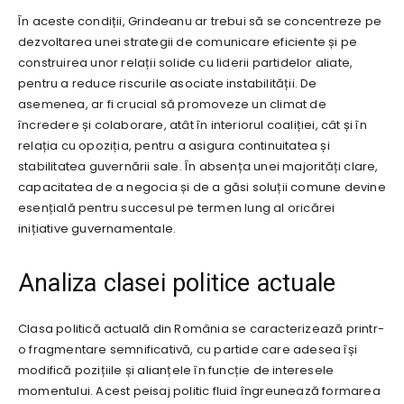
În aceste condiții, Grindeanu ar trebui să se concentreze pe
dezvoltarea unei strategii de comunicare eficiente și pe
construirea unor relații solide cu liderii partidelor aliate,
pentru a reduce riscurile asociate instabilității. De
asemenea, ar fi crucial să promoveze un climat de
încredere și colaborare, atât în interiorul coaliției, cât și în
relația cu opoziția, pentru a asigura continuitatea și
stabilitatea guvernării sale. În absența unei majorități clare,
capacitatea de a negocia și de a găsi soluții comune devine
esențială pentru succesul pe termen lung al oricărei
inițiative guvernamentale.
Analiza clasei politice actuale
Clasa politică actuală din România se caracterizează printr-
o fragmentare semnificativă, cu partide care adesea își
modifică pozițiile și alianțele în funcție de interesele
momentului. Acest peisaj politic fluid îngreunează formarea