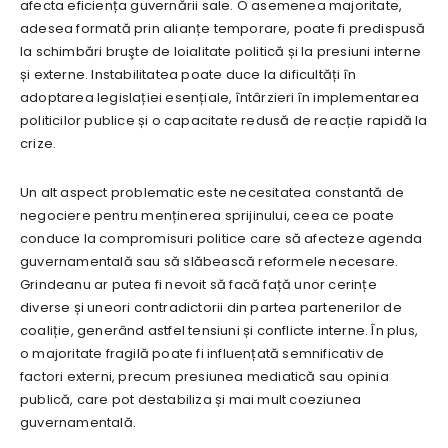
afecta eficiența guvernării sale. O asemenea majoritate,
adesea formată prin alianțe temporare, poate fi predispusă
la schimbări bruşte de loialitate politică și la presiuni interne
și externe. Instabilitatea poate duce la dificultăți în
adoptarea legislației esențiale, întârzieri în implementarea
politicilor publice și o capacitate redusă de reacție rapidă la
crize.
Un alt aspect problematic este necesitatea constantă de
negociere pentru menținerea sprijinului, ceea ce poate
conduce la compromisuri politice care să afecteze agenda
guvernamentală sau să slăbească reformele necesare.
Grindeanu ar putea fi nevoit să facă față unor cerințe
diverse și uneori contradictorii din partea partenerilor de
coaliție, generând astfel tensiuni și conflicte interne. În plus,
o majoritate fragilă poate fi influențată semnificativ de
factori externi, precum presiunea mediatică sau opinia
publică, care pot destabiliza și mai mult coeziunea
guvernamentală.