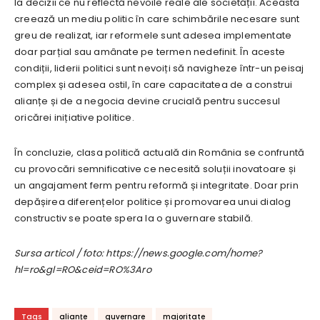
la decizii ce nu reflectă nevoile reale ale societății. Aceasta
creează un mediu politic în care schimbările necesare sunt
greu de realizat, iar reformele sunt adesea implementate
doar parțial sau amânate pe termen nedefinit. În aceste
condiții, liderii politici sunt nevoiți să navigheze într-un peisaj
complex și adesea ostil, în care capacitatea de a construi
alianțe și de a negocia devine crucială pentru succesul
oricărei inițiative politice.
În concluzie, clasa politică actuală din România se confruntă
cu provocări semnificative ce necesită soluții inovatoare și
un angajament ferm pentru reformă și integritate. Doar prin
depășirea diferențelor politice și promovarea unui dialog
constructiv se poate spera la o guvernare stabilă.
Sursa articol / foto: https://news.google.com/home?
hl=ro&gl=RO&ceid=RO%3Aro
Tags
alianțe
guvernare
majoritate