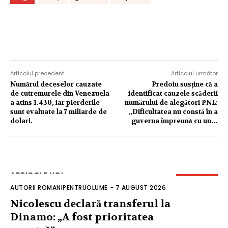
Articolul precedent
Articolul următor
Numărul deceselor cauzate
Predoiu susține că a
de cutremurele din Venezuela
identificat cauzele scăderii
a atins 1.430, iar pierderile
numărului de alegători PNL:
sunt evaluate la 7 miliarde de
„Dificultatea nu constă în a
dolari.
guverna împreună cu un…
ARTICOLE NOI
AUTORII ROMANIPENTRUOLUME
-
7 AUGUST 2026
Nicolescu declară transferul la
Dinamo: „A fost prioritatea