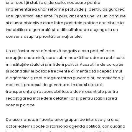
unor coaliții stabile și durabile, necesare pentru
implementarea unor reforme profunde și pentru asigurarea
unei guvernări eficiente. În plus, absența unei viziuni comune
și a unor obiective clare între partidele politice contribuie la
instabilitatea generală și la dificultatea de a ajunge la un
consens asupra priorităților naționale.
Un alt factor care afectează negativ clasa politică este
corupția endemică, care subminează încrederea publicului
în instituțiile statului și în liderii politici. Acuzațiile de corupție
și scandalurile politice frecvente alimentează scepticismul
alegătorilor și reduc legitimitatea guvernelor, complicând și
mai mult procesul de guvernare. În acest context,
transparența și responsabilitatea devin esențiale pentru
recâștigarea încrederii cetățenilor și pentru stabilizarea
scenei politice.
De asemenea, influența unor grupuri de interese și a unor
actori externi poate distorsiona agenda politică, conducând