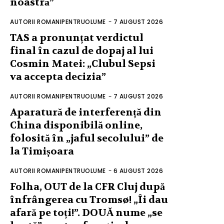
noastră”
AUTORII ROMANIPENTRUOLUME
-
7 AUGUST 2026
TAS a pronunțat verdictul
final în cazul de dopaj al lui
Cosmin Matei: „Clubul Sepsi
va accepta decizia”
AUTORII ROMANIPENTRUOLUME
-
7 AUGUST 2026
Aparatură de interferență din
China disponibilă online,
folosită în „jaful secolului” de
la Timișoara
AUTORII ROMANIPENTRUOLUME
-
6 AUGUST 2026
Folha, OUT de la CFR Cluj după
înfrângerea cu Tromsø! „Îi dau
afară pe toți!”. DOUĂ nume „se