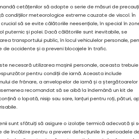
omandă cetățenilor să adopte o serie de măsuri de precauț
ță condițiilor meteorologice extreme cauzate de viscol. În
crucial să se evite călătoriile neesențiale, în special în zon
l puternic și polei. Dacă călătoriile sunt inevitabile, se
rea transportului public, în locul vehiculelor personale, pe
le de accidente și a preveni blocajele în trafic.
este necesară utilizarea mașinii personale, aceasta trebuie
espunzător pentru condiții de iarnă. Aceasta include
mului de frânare, a anvelopelor de iarnă și a ștergătoarelor
e asemenea recomandat să se aibă la îndemână un kit de
onțină o lopată, nisip sau sare, lanțuri pentru roți, pături, a
isabile.
țenii sunt sfătuiți să asigure o izolație termică adecvată și 
e de încălzire pentru a preveni defecțiunile în perioadele d