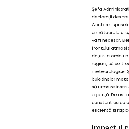
Șefa Administraț
declarații despre
Conform spuselor
următoarele ore, 
va fi necesar. El
frontului atmosfe
deși s-a emis un 
regiuni, să se tr
meteorologice. Ș
buletinelor meteo
să urmeze instruc
urgență. De ase
constant cu celel
eficientă și rapi
Impactul p