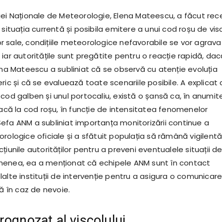
iei Naționale de Meteorologie, Elena Mateescu, a făcut rec
 situația currentă și posibila emitere a unui cod roșu de visc
 sale, condițiile meteorologice nefavorabile se vor agrava
iar autoritățile sunt pregătite pentru o reacție rapidă, dac
ena Mateescu a subliniat că se observă cu atenție evoluția
ric și că se evaluează toate scenariile posibile. A explicat 
cod galben și unul portocaliu, există o șansă ca, în anumit
eacă la cod roșu, în funcție de intensitatea fenomenelor
efa ANM a subliniat importanța monitorizării continue a
rologice oficiale și a sfătuit populația să rămână vigilentă
țiunile autorităților pentru a preveni eventualele situații d
menea, ea a menționat că echipele ANM sunt în contact
alte instituții de intervenție pentru a asigura o comunicar
dă în caz de nevoie.
rognozat al viscolului