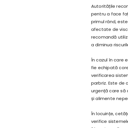
Autoritățile rec
pentru a face fa
primul rând, este 
afectate de visco
recomandă utiliza
a diminua riscuri
În cazul în care 
fie echipată cor
verificarea siste
parbriz. Este d
urgență care să c
și alimente neper
În locuințe, cetă
verifice sistemel