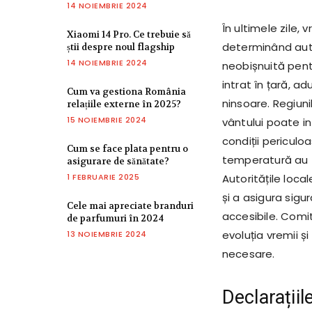
14 NOIEMBRIE 2024
În ultimele zile
Xiaomi 14 Pro. Ce trebuie să
determinând auto
știi despre noul flagship
14 NOIEMBRIE 2024
neobișnuită pent
intrat în țară, a
Cum va gestiona România
ninsoare. Regiuni
relațiile externe în 2025?
15 NOIEMBRIE 2024
vântului poate in
condiții periculo
Cum se face plata pentru o
temperatură au f
asigurare de sănătate?
1 FEBRUARIE 2025
Autoritățile loca
și a asigura sigu
Cele mai apreciate branduri
accesibile. Comi
de parfumuri în 2024
evoluția vremii ș
13 NOIEMBRIE 2024
necesare.
Declarații