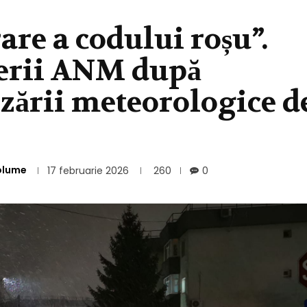
re a codului roșu”.
erii ANM după
izării meteorologice d
olume
17 februarie 2026
260
0