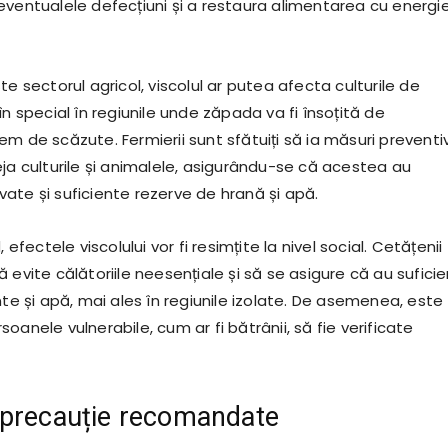
eventualele defecțiuni și a restaura alimentarea cu energi
te sectorul agricol, viscolul ar putea afecta culturile de
în special în regiunile unde zăpada va fi însoțită de
m de scăzute. Fermierii sunt sfătuiți să ia măsuri preventi
eja culturile și animalele, asigurându-se că acestea au
ate și suficiente rezerve de hrană și apă.
, efectele viscolului vor fi resimțite la nivel social. Cetățenii
 evite călătoriile neesențiale și să se asigure că au sufici
nte și apă, mai ales în regiunile izolate. De asemenea, este
oanele vulnerabile, cum ar fi bătrânii, să fie verificate
 precauție recomandate