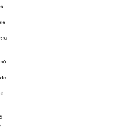
ie
ele
ntru
 să
 de
pă
să
e