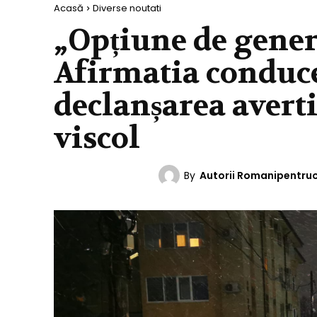
Acasă
Diverse noutati
„Opțiune de genera
Afirmatia conduc
declanșarea avert
viscol
By
Autorii Romanipentru
DIVERSE NOUTATI