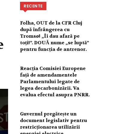
RECENTE
Folha, OUT de la CFR Cluj
după înfrângerea cu
Tromsø! „Îi dau afară pe
e
toți!”. DOUĂ nume „se luptă”
pentru funcția de antrenor.
Reacția Comisiei Europene
față de amendamentele
Parlamentului legate de
legea decarbonizării. Va
evalua efectul asupra PNRR.
Guvernul pregătește un
document legislativ pentru
restricționarea utilizării
energiei electrice