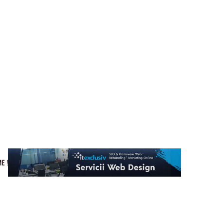
Cultura si Entertainment
Home & Deco
Tech