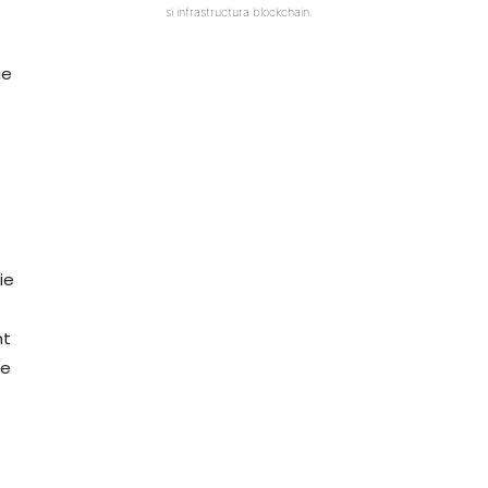
si infrastructura blockchain.
ie
ie
nt
le