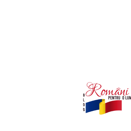
Afaceri si Industrii
Diverse noutati
Sanatate / Hobby