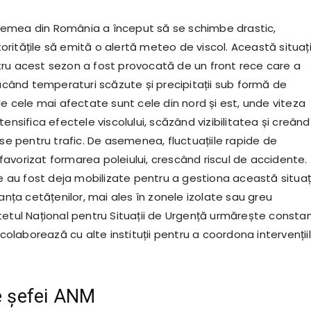
, vremea din România a început să se schimbe drastic,
ritățile să emită o alertă meteo de viscol. Această situaț
ru acest sezon a fost provocată de un front rece care a
ducând temperaturi scăzute și precipitații sub formă de
le cele mai afectate sunt cele din nord și est, unde viteza
tensifica efectele viscolului, scăzând vizibilitatea și creând
ase pentru trafic. De asemenea, fluctuațiile rapide de
avorizat formarea poleiului, crescând riscul de accidente.
le au fost deja mobilizate pentru a gestiona această situaț
ranța cetățenilor, mai ales în zonele izolate sau greu
tetul Național pentru Situații de Urgență urmărește consta
i colaborează cu alte instituții pentru a coordona intervenții
le șefei ANM