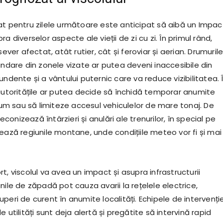
at pentru zilele următoare este anticipat să aibă un Impac
a diverselor aspecte ale vieții de zi cu zi. În primul rând,
sever afectat, atât rutier, cât și feroviar și aerian. Drumuril
undare din zonele vizate ar putea deveni inaccesibile din
undente și a vântului puternic care va reduce vizibilitatea. 
 autoritățile ar putea decide să închidă temporar anumite
 sau să limiteze accesul vehiculelor de mare tonaj. De
onizează întârzieri și anulări ale trenurilor, în special pe
ează regiunile montane, unde condițiile meteo vor fi și mai
t, viscolul va avea un impact și asupra infrastructurii
nile de zăpadă pot cauza avarii la rețelele electrice,
peri de curent în anumite localități. Echipele de intervenți
e utilități sunt deja alertă și pregătite să intervină rapid