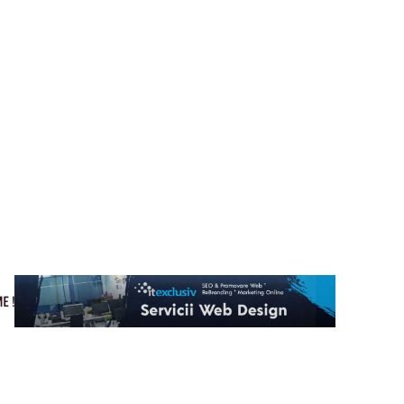
Cultura si Entertainment
Home & Deco
Tech