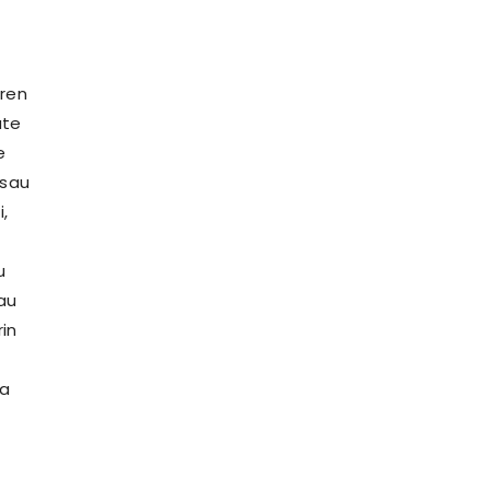
eren
ute
e
 sau
,
u
 au
rin
ia