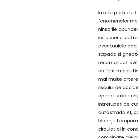
In alte parti ale 
fenomenelor mete
ninsorile abunde
iar accesul catre
eventualele acci
zapada si gheata 
recomandat evitar
au fost mai puti
mai multe artere 
riscului de accid
operatiunile echi
intreruperi de cu
autostrada A1, ca
blocaje temporare
circulatiei in con
combinate ale aut