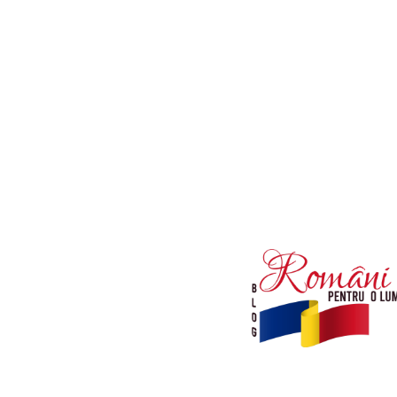
Afaceri si Industrii
Diverse noutati
Sanatate / Hobby