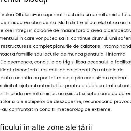
e Valea Oltului si-au exprimat frustarile si nemultumirile fat
 de ninsoarea abundenta. Multi dintre ei au relatat ca au f
te ore intregi in coloane de masini fara a avea o perspecti
ntului in care vor putea sa isi continue drumul. Unii sofer
si restructureze complet planurile de calatorie, intampinan
contacta familiile sau locurile de munca pentru a-i informa
 De asemenea, conditiile de frig si lipsa accesului la facilita
icat disconfortul resimtit de cei blocati. Pe retelele de
i dintre acestia au postat mesaje prin care si-au exprimat
 solicitat ajutorul autoritatilor pentru a debloca traficul cat
l. In ciuda nemultumirilor, au existat si soferi care au apre
tatilor si ale echipelor de deszapezire, recunoscand provoca
-au confruntat in conditii meteorologice extreme.
ficului în alte zone ale țării