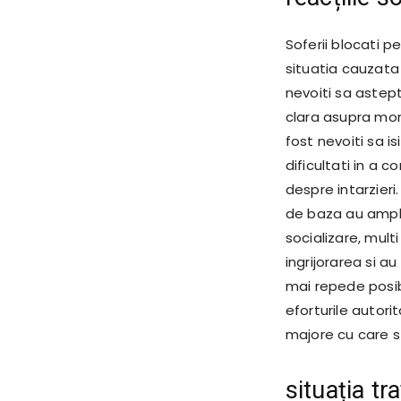
Soferii blocati p
situatia cauzata
nevoiti sa astep
clara asupra mome
fost nevoiti sa i
dificultati in a 
despre intarzieri.
de baza au amplif
socializare, mult
ingrijorarea si au
mai repede posibi
eforturile autori
majore cu care s
situația tra