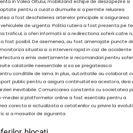
nta in Valea Oltului, mobilizand echipe de deszapezire si
adaptate pentru a curata drumurile si a permite reluarea
ritatea a fost deschiderea arterelor principale si asigurarea
vehiculele de urgenta. Politia rutiera a fost prezenta pe t
 traficul, a oferi informatii si a redirectiona soferii catre r
 a fost posibil. De asemenea, au fost amenajate puncte d
monitoriza situatia si a interveni rapid in caz de accidente
Prefectura a emis avertismente si recomandari pentru soferi
vite calatoriile neesentiale si sa se pregateasca
tru conditiile de iarna. In plus, autoritatile au colaborat c
nsport public pentru a asigura continuitatea acestora, desi
arzieri inevitabile. Comunicarea constanta cu societatea p
-mediei si platformelor online a fost esentiala pentru a
a corecta si actualizata a cetatenilor cu privire la evolut
fic si a masurilor de siguranta.
oferilor blocați