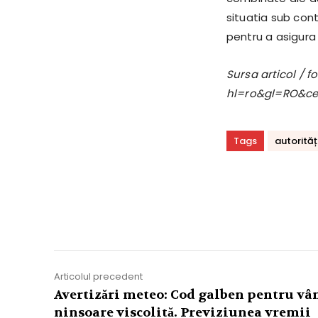
situatia sub cont
pentru a asigura 
Sursa articol / 
hl=ro&gl=RO&c
Tags
autorităț
Acțiune
Articolul precedent
Avertizări meteo: Cod galben pentru vân
ninsoare viscolită. Previziunea vremii