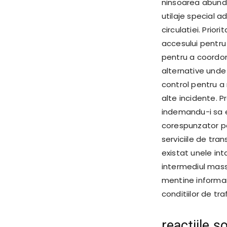
ninsoarea abunde
utilaje special 
circulatiei. Prio
accesului pentru 
pentru a coordona
alternative unde
control pentru a 
alte incidente. 
indemandu-i sa e
corespunzator pen
serviciile de tra
existat unele int
intermediul mass
mentine informare
conditiilor de tra
reacțiile s