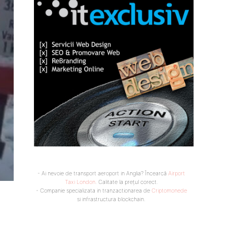
- Ai nevoie de transport aeroport in Anglia? Încearcă
Airport
Taxi London
. Calitate la prețul corect.
- Companie specializata in tranzactionarea de
Criptomonede
si infrastructura blockchain.