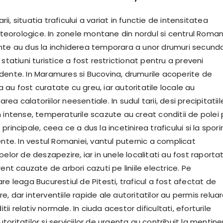
tarii, situatia traficului a variat in functie de intensitatea
orologice. In zonele montane din nordul si centrul Romani
nte au dus la inchiderea temporara a unor drumuri secunda
 statiuni turistice a fost restrictionat pentru a preveni
dente. In Maramures si Bucovina, drumurile acoperite de
au fost curatate cu greu, iar autoritatile locale au
ea calatoriilor neesentiale. In sudul tarii, desi precipitatiil
n intense, temperaturile scazute au creat conditii de polei
principale, ceea ce a dus la incetinirea traficului si la spori
ente. In vestul Romaniei, vantul puternic a complicat
pelor de deszapezire, iar in unele localitati au fost raporta
rent cauzate de arbori cazuti pe liniile electrice. Pe
re leaga Bucurestiul de Pitesti, traficul a fost afectat de
, dar interventiile rapide ale autoritatilor au permis relua
ditii relativ normale. In ciuda acestor dificultati, eforturile
oritatilor si serviciilor de urgenta au contribuit la mentin