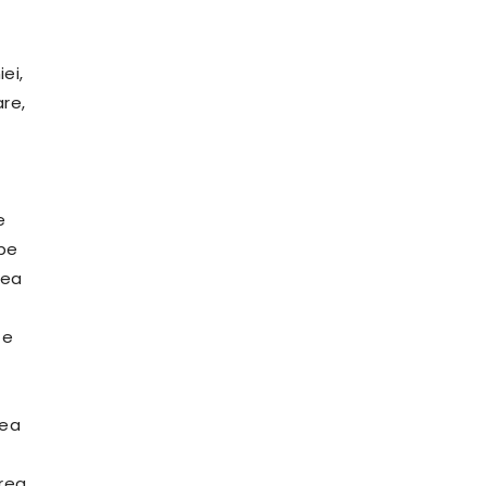
ei,
re,
e
 pe
rea
te
rea
erea