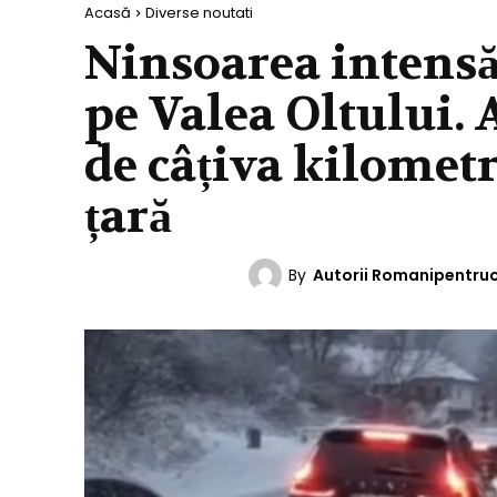
Acasă
Diverse noutati
Ninsoarea intensă
pe Valea Oltului.
de câțiva kilometr
țară
By
Autorii Romanipentru
DIVERSE NOUTATI