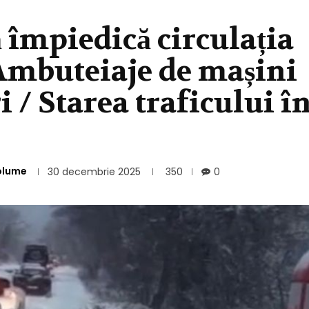
 împiedică circulația
 Ambuteiaje de mașini
i / Starea traficului î
olume
30 decembrie 2025
350
0