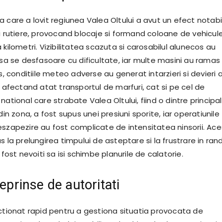
 care a lovit regiunea Valea Oltului a avut un efect notabi
ei rutiere, provocand blocaje si formand coloane de vehicul
 kilometri. Vizibilitatea scazuta si carosabilul alunecos au
 sa se desfasoare cu dificultate, iar multe masini au ramas
us, conditiile meteo adverse au generat intarzieri si devieri 
, afectand atat transportul de marfuri, cat si pe cel de
national care strabate Valea Oltului, fiind o dintre principa
din zona, a fost supus unei presiuni sporite, iar operatiunile
eszapezire au fost complicate de intensitatea ninsorii. Ac
s la prelungirea timpului de asteptare si la frustrare in ran
 fost nevoiti sa isi schimbe planurile de calatorie.
reprinse de autoritati
actionat rapid pentru a gestiona situatia provocata de