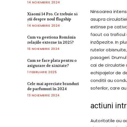
14 NOIEMBRIE 2024
Ninsoarea intensa
Xiaomi 14 Pro. Ce trebuie să
asupra circulati
știi despre noul flagship
14 NOIEMBRIE 2024
extinse pe cativa
facut ca traficul
Cum va gestiona România
inzăpezite. In pl
relațiile externe în 2025?
15 NOIEMBRIE 2024
rutelor obisnuite
pasageri. Drumul 
Cum se face plata pentru o
cai de circulatie 
asigurare de sănătate?
1 FEBRUARIE 2025
echipajelor de d
conditii au condu
Cele mai apreciate branduri
soferilor, care au
de parfumuri în 2024
13 NOIEMBRIE 2024
actiuni int
Autoritatile au 