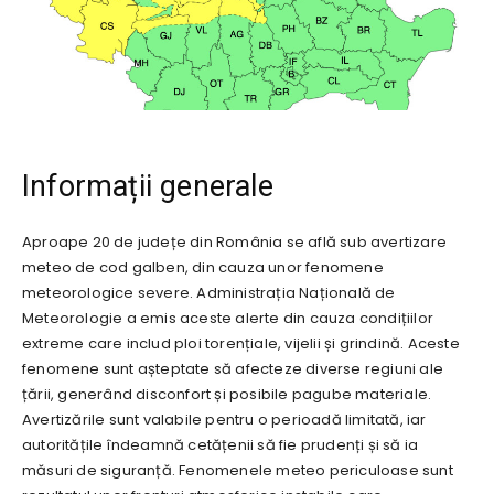
Informații generale
Aproape 20 de județe din România se află sub avertizare
meteo de cod galben, din cauza unor fenomene
meteorologice severe. Administrația Națională de
Meteorologie a emis aceste alerte din cauza condițiilor
extreme care includ ploi torențiale, vijelii și grindină. Aceste
fenomene sunt așteptate să afecteze diverse regiuni ale
țării, generând disconfort și posibile pagube materiale.
Avertizările sunt valabile pentru o perioadă limitată, iar
autoritățile îndeamnă cetățenii să fie prudenți și să ia
măsuri de siguranță. Fenomenele meteo periculoase sunt