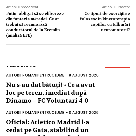
Articolul precedent
Articolul următor
Putin, obligat să se elibereze
Ce tipuri de exerciții se
din fantezia măreției. Ce ar
folosesc în kinetoterapia
trebui să recunoască
copiilor cu tulburări
conducătorul de la Kremlin
neuromotorii?
(analiză EFE)
ARTICOLE NOI
AUTORII ROMANIPENTRUOLUME
-
8 AUGUST 2026
Nu s-au dat bătuți! » Ce a avut
loc pe teren, imediat după
Dinamo – FC Voluntari 4-0
AUTORII ROMANIPENTRUOLUME
-
8 AUGUST 2026
Oficial: Atletico Madrid l-a
cedat pe Gata, stabilind un