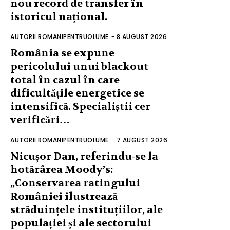
nou record de transfer în
istoricul național.
AUTORII ROMANIPENTRUOLUME
-
8 AUGUST 2026
România se expune
pericolului unui blackout
total în cazul în care
dificultățile energetice se
intensifică. Specialiștii cer
verificări…
AUTORII ROMANIPENTRUOLUME
-
7 AUGUST 2026
Nicușor Dan, referindu-se la
hotărârea Moody’s:
„Conservarea ratingului
României ilustrează
străduințele instituțiilor, ale
populației și ale sectorului