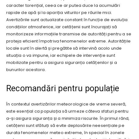
caracter torențial, ceea ce ar putea duce la acumulări
rapide de apă și la apariția viiturilor pe râurile mici.
Avertizările sunt actualizate constant în funcție de evoluția
condițiilor atmosferice, iar cetățenii sunt încurajați să
monitorizeze informațiile transmise de autorități pentru a se
proteja eficient împotriva fenomenelor extreme. Autoritățile
locale sunt în alertă și pregătite să intervină acolo unde
situația o va impune, iar echipele de intervenție sunt
mobilizate pentru a asigura siguranța cetățenilor și a
bunurilor acestora.
Recomandări pentru populație
În contextul avertizărilor meteorologice de vreme severă,
este esențial ca populația să urmeze câteva sfaturi pentru
a-și asigura siguranța și a minimiza riscurile. În primul rând,
cetățenii sunt sfătuiți să evite deplasările neesențiale pe
durata fenomenelor meteo extreme, în special în zonele