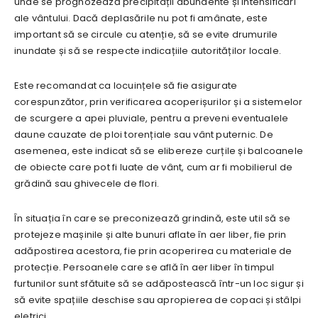
unde se prognozează precipitații abundente și intensificări
ale vântului. Dacă deplasările nu pot fi amânate, este
important să se circule cu atenție, să se evite drumurile
inundate și să se respecte indicațiile autorităților locale.
Este recomandat ca locuințele să fie asigurate
corespunzător, prin verificarea acoperișurilor și a sistemelor
de scurgere a apei pluviale, pentru a preveni eventualele
daune cauzate de ploi torențiale sau vânt puternic. De
asemenea, este indicat să se elibereze curțile și balcoanele
de obiecte care pot fi luate de vânt, cum ar fi mobilierul de
grădină sau ghivecele de flori.
În situația în care se preconizează grindină, este util să se
protejeze mașinile și alte bunuri aflate în aer liber, fie prin
adăpostirea acestora, fie prin acoperirea cu materiale de
protecție. Persoanele care se află în aer liber în timpul
furtunilor sunt sfătuite să se adăpostească într-un loc sigur și
să evite spațiile deschise sau apropierea de copaci și stâlpi
eletrici.