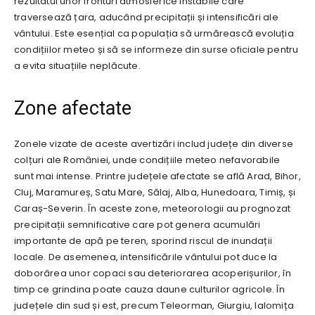
rezultatul unor fronturi atmosferice instabile care
traversează țara, aducând precipitații și intensificări ale
vântului. Este esențial ca populația să urmărească evoluția
condițiilor meteo și să se informeze din surse oficiale pentru
a evita situațiile neplăcute.
Zone afectate
Zonele vizate de aceste avertizări includ județe din diverse
colțuri ale României, unde condițiile meteo nefavorabile
sunt mai intense. Printre județele afectate se află Arad, Bihor,
Cluj, Maramureș, Satu Mare, Sălaj, Alba, Hunedoara, Timiș, și
Caraș-Severin. În aceste zone, meteorologii au prognozat
precipitații semnificative care pot genera acumulări
importante de apă pe teren, sporind riscul de inundații
locale. De asemenea, intensificările vântului pot duce la
doborârea unor copaci sau deteriorarea acoperișurilor, în
timp ce grindina poate cauza daune culturilor agricole. În
județele din sud și est, precum Teleorman, Giurgiu, Ialomița