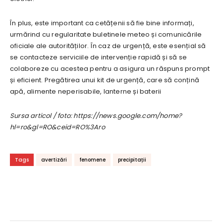
În plus, este important ca cetățenii să fie bine informați,
urmărind cu regularitate buletinele meteo și comunicările
oficiale ale autorităților. În caz de urgență, este esențial să
se contacteze serviciile de intervenție rapidă și să se
colaboreze cu acestea pentru a asigura un răspuns prompt
și eficient. Pregătirea unui kit de urgență, care să conțină
apă, alimente neperisabile, lanterne și baterii
Sursa articol / foto: https://news.google.com/home?
hl=ro&gl=RO&ceid=RO%3Aro
Tags
avertizări
fenomene
precipitații