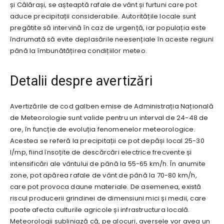
și Călărași, se așteaptă rafale de vânt și furtuni care pot
aduce precipitații considerabile. Autoritățile locale sunt
pregătite să intervină în caz de urgență, iar populația este
îndrumată să evite deplasările neesențiale în aceste regiuni
până la îmbunătățirea condițiilor meteo.
Detalii despre avertizări
Avertizările de cod galben emise de Administrația Națională
de Meteorologie sunt valide pentru un interval de 24-48 de
ore, în funcție de evoluția fenomenelor meteorologice.
Acestea se referă la precipitații ce pot depăși local 25-30
l/mp, fiind însoțite de descărcări electrice frecvente și
intensificări ale vântului de până la 55-65 km/h. În anumite
zone, pot apărea rafale de vânt de până la 70-80 km/h,
care pot provoca daune materiale. De asemenea, există
riscul producerii grindinei de dimensiuni mici și medii, care
poate afecta culturile agricole și infrastructura locală.
Meteorologii subliniază că, pe alocuri, aversele vor avea un