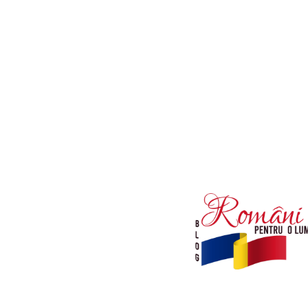
Afaceri si Industrii
Diverse noutati
Sanatate / Hobby