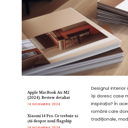
Designul interior
Apple MacBook Air M2
își doresc case 
(2024). Review detaliat
inspirația? În ac
14 NOIEMBRIE 2024
românii care dore
Xiaomi 14 Pro. Ce trebuie să
tradiționale, mod
știi despre noul flagship
14 NOIEMBRIE 2024