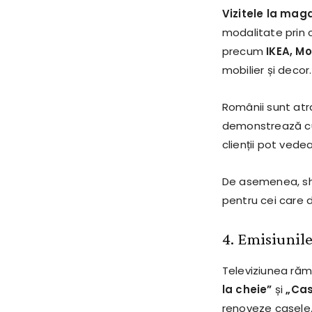
Vizitele la mag
modalitate prin c
precum
IKEA, M
mobilier și decor.
Românii sunt atr
demonstrează cum
clienții pot vede
De asemenea, sho
pentru cei care
4. Emisiunile
Televiziunea răm
la cheie”
și
„Cas
renoveze casele.