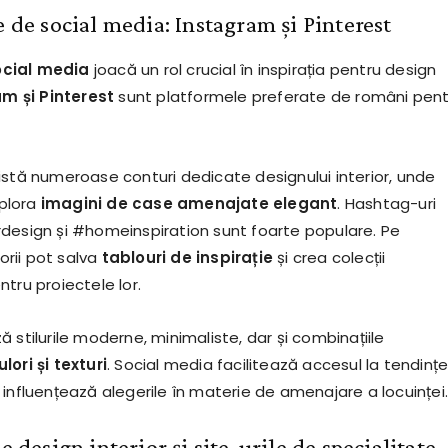
e de social media: Instagram și Pinterest
ocial media
joacă un rol crucial în inspirația pentru design
m și Pinterest
sunt platformele preferate de români pent
istă numeroase conturi dedicate designului interior, unde
xplora
imagini de case amenajate elegant
. Hashtag-uri
design și #homeinspiration sunt foarte populare. Pe
torii pot salva
tablouri de inspirație
și crea colecții
tru proiectele lor.
 stilurile moderne, minimaliste, dar și combinațiile
lori și texturi
. Social media facilitează accesul la tendințe
influențează alegerile în materie de amenajare a locuinței.
de design interior și site-urile de specialitate