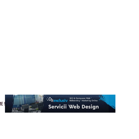
Cultura si Entertainment
Home & Deco
Tech