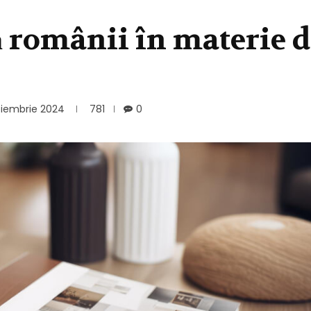
ă românii în materie d
oiembrie 2024
781
0