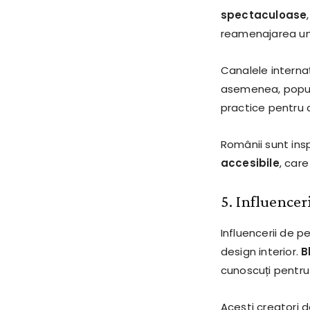
spectaculoase
reamenajarea un
Canalele intern
asemenea, popul
practice pentru 
Românii sunt ins
accesibile
, care
5. Influencer
Influencerii de p
design interior.
B
cunoscuți pentru i
Acești creatori 