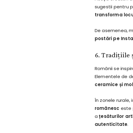
sugestii pentru 
transforma locu
De asemenea, mulț
postări pe Ins
6. Tradițiile 
Românii se inspir
Elementele de des
ceramice și mobi
În zonele rurale, 
românesc
este 
a
țesăturilor ar
autenticitate
.