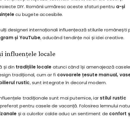
proiecte DIY. Românii urmăresc aceste sfaturi pentru
a-și
ințele
cu bugete accesibile.
i designeri internaționali influențează stilurile românești p
tagram și YouTube
, aducând tendințe noi și idei creative.
și influențele locale
ă și din
tradițiile locale
atunci când își amenajează casele
ign tradițional, cum ar fi
covoarele țesute manual, vas
lierul rustic
, sunt integrate în decorul modern.
influențele tradiționale sunt mai puternice, iar
stilul rustic
preferat pentru casele de vacanță. Folosirea lemnului natur
tizanale
și a culorilor calde aduc un sentiment de
confort ș