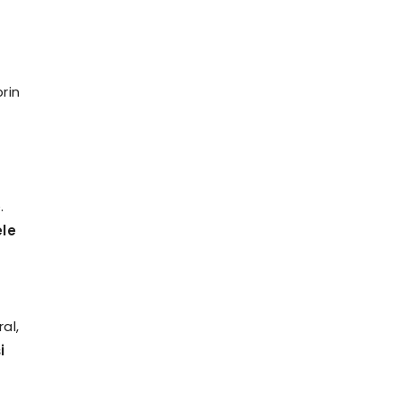
rin
.
ele
al,
i