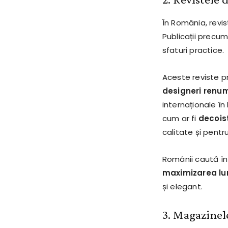
În România, revis
Publicații precu
sfaturi practice.
Aceste reviste 
designeri renum
internaționale în
cum ar fi
decoist
calitate și pentru
Românii caută î
maximizarea lum
și elegant.
3. Magazinel