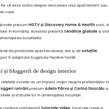
, fie că este vorba despre renovarea unui apartament sau
ei case.
aționale precum
HGTV și Discovery Home & Health
sunt, d
are în România. Acestea prezintă
tendințe globale
și sfa
amenajarea locuințelor.
pirați de proiectele spectaculoase, dar și de
soluțiile
 pot fi adaptate bugetului fiecărei familii.
ii și bloggerii de design interior
e rețelele sociale au un impact major asupra preferințelor î
loggeri români
precum
Adela Pârvu și Corina Dascălu
s
deile și sfaturile lor în amenajarea locuinței.
de conținut partajează
tutoriale video
, tururi ale casei și