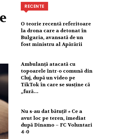
RECENTE
e
O teorie recentă referitoare
la drona care a detonat în
Bulgaria, avansată de un
fost ministru al Apărării
Ambulanță atacată cu
topoarele într-o comună din
Cluj, după un video pe
TikTok în care se susține că
„fură…
Nu s-au dat bătuți! » Ce a
avut loc pe teren, imediat
după Dinamo – FC Voluntari
4-0