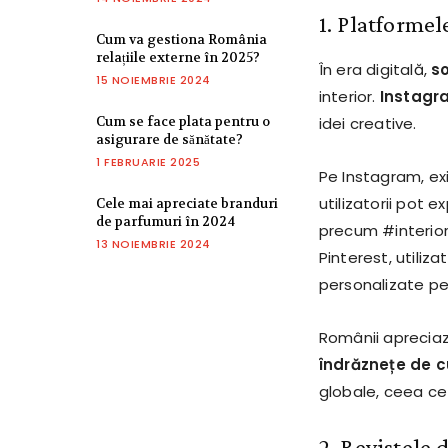
1. Platformel
Cum va gestiona România
relațiile externe în 2025?
În era digitală,
s
15 NOIEMBRIE 2024
interior.
Instagra
Cum se face plata pentru o
idei creative.
asigurare de sănătate?
1 FEBRUARIE 2025
Pe Instagram, ex
utilizatorii pot e
Cele mai apreciate branduri
de parfumuri în 2024
precum #interior
13 NOIEMBRIE 2024
Pinterest, utiliza
personalizate pen
Românii apreciază
îndrăznețe de cu
globale, ceea ce 
2. Revistele 