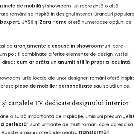
azinele de mobilă
și showroom-uri reprezintă o altă
are românii se inspiră în designul interior. Branduri popular
obexpert, JYSK și Zara Home
oferă numeroase opțiuni de
ași de
aranjamentele expuse în showroom-uri
, care
 pot fi combinate diferite elemente de design. Astfel,
a direct
cum ar arăta un anumit stil în propria locuință
.
wroom-urile locale ale unor designeri români oferă inspir
 doresc
piese de mobilier personalizate
sau soluții unice.
 și canalele TV dedicate designului interior
âne o sursă importantă de inspirație. Emisiuni precum
„Vis
a perfectă”
sunt urmărite de mulți români care doresc să 
 Aceste emisiuni oferă idei pentru
transformări