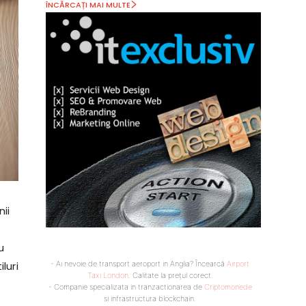
ÎNCĂRCAȚI MAI MULTE
ii
u
- Ai nevoie de transport aeroport in Anglia? Încearcă
Airport
luri
Taxi London
. Calitate la prețul corect.
- Companie specializata in tranzactionarea de
Criptomonede
si infrastructura blockchain.