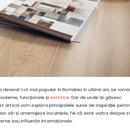
 a devenit tot mai popular în România în ultimii ani, iar român
moderne, funcționale și
estetice
. Dar de unde își găsesc
est articol vom explora principalele surse de inspirație pentr
sc să-și amenajeze locuințele, fie că este vorba despre sti
erne sau influențe internaționale.