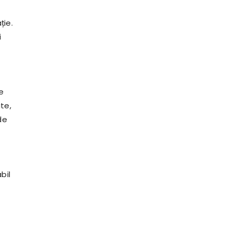
ție.
i
e
te,
de
bil