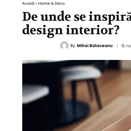
Acasă
Home & Deco
De unde se inspir
design interior?
By
Mihai Balaceanu
HOME & DECO
15 n