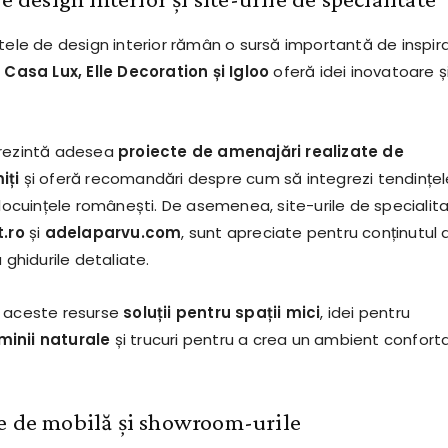
tele de design interior rămân o sursă importantă de inspira
m
Casa Lux, Elle Decoration și Igloo
oferă idei inovatoare ș
prezintă adesea
proiecte de amenajări realizate de
iți
și oferă recomandări despre cum să integrezi tendințel
 locuințele românești. De asemenea, site-urile de specialita
.ro
și
adelaparvu.com
, sunt apreciate pentru conținutul 
 ghidurile detaliate.
n aceste resurse
soluții pentru spații mici
, idei pentru
inii naturale
și trucuri pentru a crea un ambient conforta
e de mobilă și showroom-urile