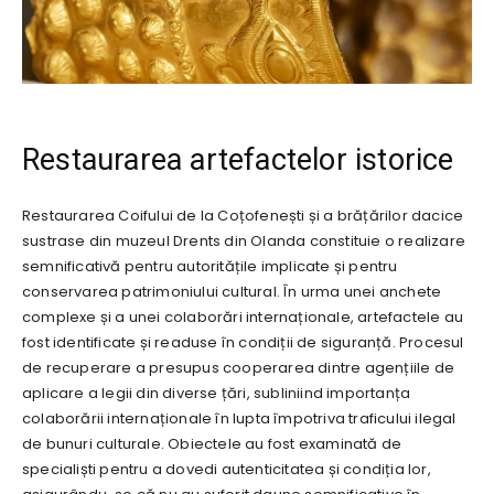
Restaurarea artefactelor istorice
Restaurarea Coifului de la Coțofenești și a brățărilor dacice
sustrase din muzeul Drents din Olanda constituie o realizare
semnificativă pentru autoritățile implicate și pentru
conservarea patrimoniului cultural. În urma unei anchete
complexe și a unei colaborări internaționale, artefactele au
fost identificate și readuse în condiții de siguranță. Procesul
de recuperare a presupus cooperarea dintre agențiile de
aplicare a legii din diverse țări, subliniind importanța
colaborării internaționale în lupta împotriva traficului ilegal
de bunuri culturale. Obiectele au fost examinată de
specialiști pentru a dovedi autenticitatea și condiția lor,