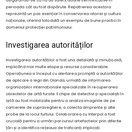
asigurându-se că nu au suferit daune semnificative în
perioada cât au fost dispărute. Repatrierea acestora
reprezintă un pas esențial în conservarea istoriei și culturii
naționale, oferind totodată un exemplu de bune practici în
domeniul protecției patrimoniului.
Investigarea autorităților
Investigarea autorităților a fost una detaliată și minuțioasă,
implicând mai multe etape și resurse considerabile.
Operațiunea a început cu alertarea promptă a autorităților
de aplicare a legii din Olanda, urmată de informarea
organizațiilor internaționale specializate în recuperarea
obiectelor de artă furate. Echipe de detectivi și specialiști în
artă au fost mobilizate pentru a analiza imaginile de pe
camerele de supraveghere, a colecta amprente și alte
probe de la locul furtului. Colaborarea cu Interpol a fost
crucială pentru a urmări parcursul artefactelor prin diferite
țări și a identifica rețeaua de traficanți implicați.