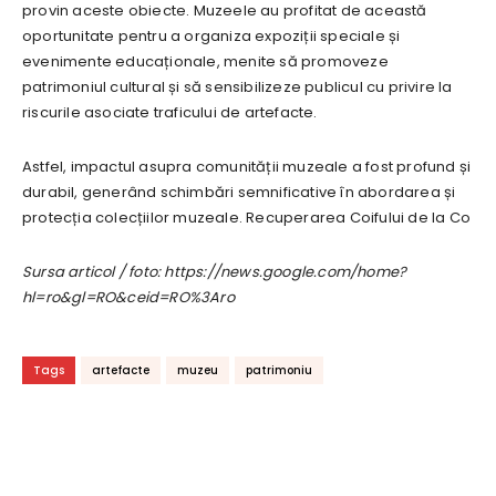
provin aceste obiecte. Muzeele au profitat de această
oportunitate pentru a organiza expoziții speciale și
evenimente educaționale, menite să promoveze
patrimoniul cultural și să sensibilizeze publicul cu privire la
riscurile asociate traficului de artefacte.
Astfel, impactul asupra comunității muzeale a fost profund și
durabil, generând schimbări semnificative în abordarea și
protecția colecțiilor muzeale. Recuperarea Coifului de la Co
Sursa articol / foto: https://news.google.com/home?
hl=ro&gl=RO&ceid=RO%3Aro
Tags
artefacte
muzeu
patrimoniu