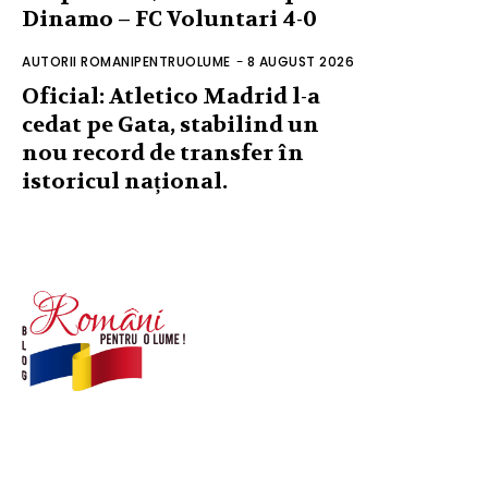
Dinamo – FC Voluntari 4-0
AUTORII ROMANIPENTRUOLUME
-
8 AUGUST 2026
Oficial: Atletico Madrid l-a
cedat pe Gata, stabilind un
nou record de transfer în
istoricul național.
© Acest site este creat si administrat de
romanipentruolume.ro
. Toate drepturile rezervate.