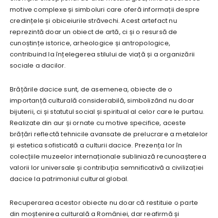
motive complexe și simboluri care oferă informații despre
credințele și obiceiurile străvechi. Acest artefact nu
reprezintă doar un obiect de artă, ci și o resursă de
cunoștințe istorice, arheologice și antropologice,
contribuind la înțelegerea stilului de viață și a organizării
sociale a dacilor.
Brățările dacice sunt, de asemenea, obiecte de o
importanță culturală considerabilă, simbolizând nu doar
bijuterii, ci și statutul social și spiritual al celor care le purtau.
Realizate din aur și ornate cu motive specifice, aceste
brățări reflectă tehnicile avansate de prelucrare a metalelor
și estetica sofisticată a culturii dacice. Prezența lor în
colecțiile muzeelor internaționale subliniază recunoașterea
valorii lor universale și contribuția semnificativă a civilizației
dacice la patrimoniul cultural global.
Recuperarea acestor obiecte nu doar că restituie o parte
din moștenirea culturală a României, dar reafirmă și