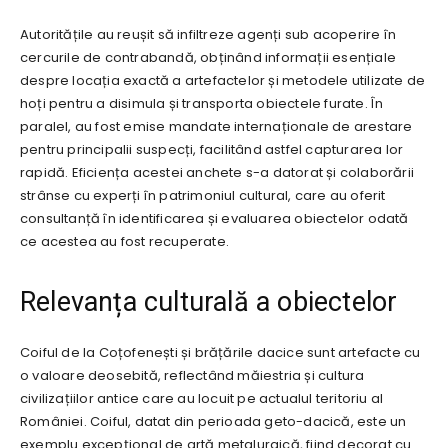
Autoritățile au reușit să infiltreze agenți sub acoperire în
cercurile de contrabandă, obținând informații esențiale
despre locația exactă a artefactelor și metodele utilizate de
hoți pentru a disimula și transporta obiectele furate. În
paralel, au fost emise mandate internaționale de arestare
pentru principalii suspecți, facilitând astfel capturarea lor
rapidă. Eficiența acestei anchete s-a datorat și colaborării
strânse cu experți în patrimoniul cultural, care au oferit
consultanță în identificarea și evaluarea obiectelor odată
ce acestea au fost recuperate.
Relevanța culturală a obiectelor
Coiful de la Coțofenești și brățările dacice sunt artefacte cu
o valoare deosebită, reflectând măiestria și cultura
civilizațiilor antice care au locuit pe actualul teritoriu al
României. Coiful, datat din perioada geto-dacică, este un
exemplu excepțional de artă metalurgică, fiind decorat cu