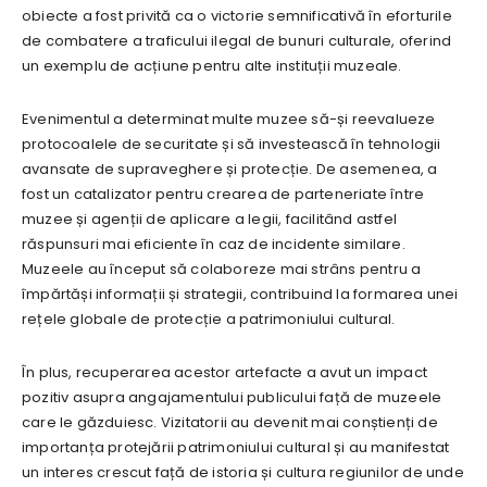
obiecte a fost privită ca o victorie semnificativă în eforturile
de combatere a traficului ilegal de bunuri culturale, oferind
un exemplu de acțiune pentru alte instituții muzeale.
Evenimentul a determinat multe muzee să-și reevalueze
protocoalele de securitate și să investească în tehnologii
avansate de supraveghere și protecție. De asemenea, a
fost un catalizator pentru crearea de parteneriate între
muzee și agenții de aplicare a legii, facilitând astfel
răspunsuri mai eficiente în caz de incidente similare.
Muzeele au început să colaboreze mai strâns pentru a
împărtăși informații și strategii, contribuind la formarea unei
rețele globale de protecție a patrimoniului cultural.
În plus, recuperarea acestor artefacte a avut un impact
pozitiv asupra angajamentului publicului față de muzeele
care le găzduiesc. Vizitatorii au devenit mai conștienți de
importanța protejării patrimoniului cultural și au manifestat
un interes crescut față de istoria și cultura regiunilor de unde