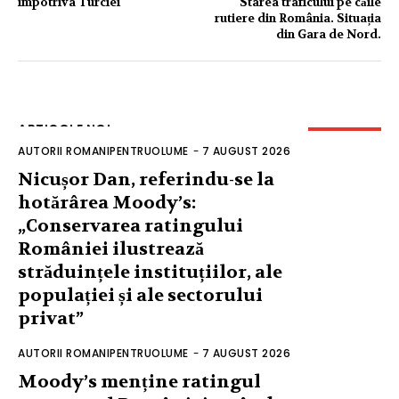
împotriva Turciei
Starea traficului pe căile
rutiere din România. Situația
din Gara de Nord.
ARTICOLE NOI
AUTORII ROMANIPENTRUOLUME
-
7 AUGUST 2026
Nicușor Dan, referindu-se la
hotărârea Moody’s:
„Conservarea ratingului
României ilustrează
străduințele instituțiilor, ale
populației și ale sectorului
privat”
AUTORII ROMANIPENTRUOLUME
-
7 AUGUST 2026
Moody’s menține ratingul