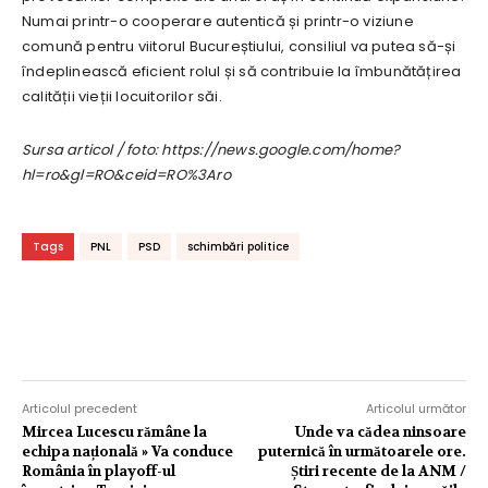
Numai printr-o cooperare autentică și printr-o viziune
comună pentru viitorul Bucureștiului, consiliul va putea să-și
îndeplinească eficient rolul și să contribuie la îmbunătățirea
calității vieții locuitorilor săi.
Sursa articol / foto: https://news.google.com/home?
hl=ro&gl=RO&ceid=RO%3Aro
Tags
PNL
PSD
schimbări politice
Articolul precedent
Articolul următor
Mircea Lucescu rămâne la
Unde va cădea ninsoare
echipa națională » Va conduce
puternică în următoarele ore.
România în playoff-ul
Știri recente de la ANM /