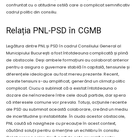
confruntat cu o atitudine ostilă care a complicat semnificativ
cadrul politic din consiliu.
Relația PNL-PSD în CGMB
Legătura dintre PNL și PSD în cadrul Consiliului General al
Municipiului București a fost întotdeauna complicată și plină
de obstacole. Deși ambele formațiuni au colaborat anterior
pentru a asigura o guvernare stabilă în capitală, tensiunile și
diferențele ideologice au fost mereu prezente. Recent,
aceste tensiuni s-au amplificat, generând un climat politic
complicat. Ciucu a subliniat că a existat întotdeauna o
dozare de neîncredere între cele două partide, dar spera
că interesele comune vor prevala. Totuși, acțiunile recente
ale PSD au subminat această colaborare, creând un mediu
de incertitudine și instabilitate. În ciuda acestor obstacole,
PNL caută să navigheze cu precauție în acest context,
căutând soluții pentru a menține un echilibru în consiliu.