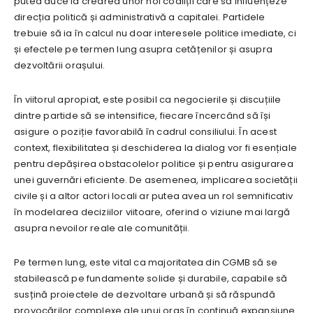
putea duce la crearea unor noi coaliții care să influențeze
direcția politică și administrativă a capitalei. Partidele
trebuie să ia în calcul nu doar interesele politice imediate, ci
și efectele pe termen lung asupra cetățenilor și asupra
dezvoltării orașului.
În viitorul apropiat, este posibil ca negocierile și discuțiile
dintre partide să se intensifice, fiecare încercând să își
asigure o poziție favorabilă în cadrul consiliului. În acest
context, flexibilitatea și deschiderea la dialog vor fi esențiale
pentru depășirea obstacolelor politice și pentru asigurarea
unei guvernări eficiente. De asemenea, implicarea societății
civile și a altor actori locali ar putea avea un rol semnificativ
în modelarea deciziilor viitoare, oferind o viziune mai largă
asupra nevoilor reale ale comunității.
Pe termen lung, este vital ca majoritatea din CGMB să se
stabilească pe fundamente solide și durabile, capabile să
susțină proiectele de dezvoltare urbană și să răspundă
provocărilor complexe ale unui oraș în continuă expansiune.