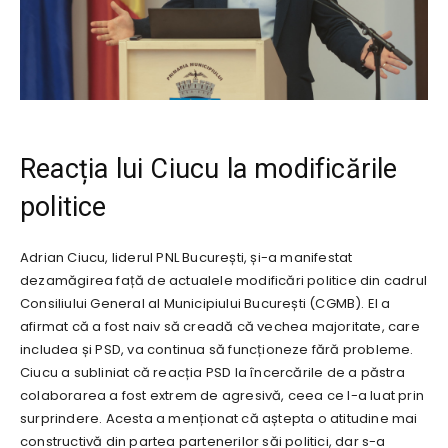
Reacția lui Ciucu la modificările
politice
Adrian Ciucu, liderul PNL București, și-a manifestat
dezamăgirea față de actualele modificări politice din cadrul
Consiliului General al Municipiului București (CGMB). El a
afirmat că a fost naiv să creadă că vechea majoritate, care
includea și PSD, va continua să funcționeze fără probleme.
Ciucu a subliniat că reacția PSD la încercările de a păstra
colaborarea a fost extrem de agresivă, ceea ce l-a luat prin
surprindere. Acesta a menționat că aștepta o atitudine mai
constructivă din partea partenerilor săi politici, dar s-a