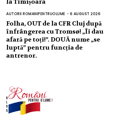
la Timișoara
AUTORII ROMANIPENTRUOLUME
-
6 AUGUST 2026
Folha, OUT de la CFR Cluj după
înfrângerea cu Tromsø! „Îi dau
afară pe toți!”. DOUĂ nume „se
luptă” pentru funcția de
antrenor.
© Acest site este creat si administrat de
romanipentruolume.ro
. Toate drepturile rezervate.