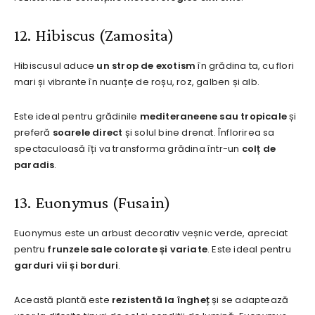
12. Hibiscus (Zamosita)
Hibiscusul aduce
un strop de exotism
în grădina ta, cu flori
mari și vibrante în nuanțe de roșu, roz, galben și alb.
Este ideal pentru grădinile
mediteraneene sau tropicale
și
preferă
soarele direct
și solul bine drenat. Înflorirea sa
spectaculoasă îți va transforma grădina într-un
colț de
paradis
.
13. Euonymus (Fusain)
Euonymus este un arbust decorativ veșnic verde, apreciat
pentru
frunzele sale colorate și variate
. Este ideal pentru
garduri vii și borduri
.
Această plantă este
rezistentă la îngheț
și se adaptează