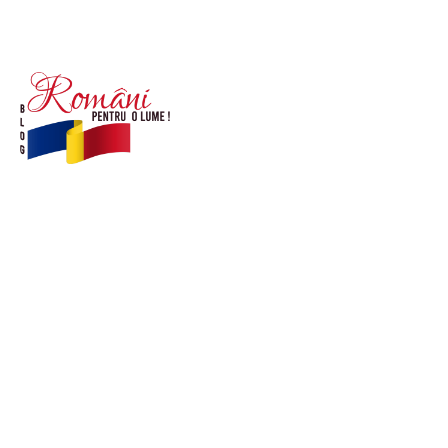
© Acest site este creat si administrat de
romanipentruolume.ro
. Toate drepturile rezervate.
Link-uri utile
POLITICĂ DE CONFIDENȚIALITATE –
ROMANIAPENTRUOLUME.RO