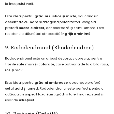
la începutul verii.
Este ideal pentru
grădini rustice și mixte
, aducând un
accent de culoare
și atrăgând polenizatori. Weigela
preferă
soarele direct
, dar tolerează și semi-umbra. Este
rezistent la dăunători și necesită
îngrijire minimă
.
9. Rododendronul (Rhododendron)
Rododendronul este un arbust decorativ apreciat pentru
florile sale mari și colorate
, care pot varia de la alb la roșu,
roz și mov.
Este ideal pentru
grădini umbroase
, deoarece preferă
solul acid și umed
. Rododendronul este perfect pentru a
adăuga un
aspect luxuriant
grădinii tale, fiind rezistent și
ușor de întreținut.
10. Berberis (Drăcilă)