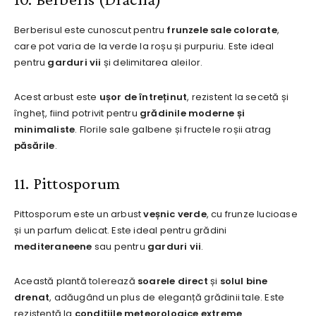
Berberisul este cunoscut pentru
frunzele sale colorate
,
care pot varia de la verde la roșu și purpuriu. Este ideal
pentru
garduri vii
și delimitarea aleilor.
Acest arbust este
ușor de întreținut
, rezistent la secetă și
îngheț, fiind potrivit pentru
grădinile moderne și
minimaliste
. Florile sale galbene și fructele roșii atrag
păsările
.
11. Pittosporum
Pittosporum este un arbust
veșnic verde
, cu frunze lucioase
și un parfum delicat. Este ideal pentru grădini
mediteraneene
sau pentru
garduri vii
.
Această plantă tolerează
soarele direct
și
solul bine
drenat
, adăugând un plus de eleganță grădinii tale. Este
rezistentă la
condițiile meteorologice extreme
.