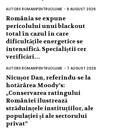
AUTORII ROMANIPENTRUOLUME
-
8 AUGUST 2026
România se expune
pericolului unui blackout
total în cazul în care
dificultățile energetice se
intensifică. Specialiștii cer
verificări…
AUTORII ROMANIPENTRUOLUME
-
7 AUGUST 2026
Nicușor Dan, referindu-se la
hotărârea Moody’s:
„Conservarea ratingului
României ilustrează
străduințele instituțiilor, ale
populației și ale sectorului
privat”