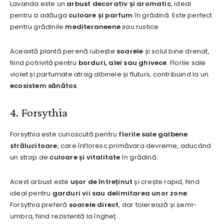
Lavanda este un
arbust decorativ și aromatic
, ideal
pentru a adăuga
culoare și parfum
în grădină. Este perfect
pentru grădinile
mediteraneene
sau rustice.
Această plantă perenă iubește
soarele
și solul bine drenat,
fiind potrivită pentru
borduri, alei sau ghivece
. Florile sale
violet și parfumate atrag albinele și fluturii, contribuind la un
ecosistem sănătos
.
4. Forsythia
Forsythia este cunoscută pentru
florile sale galbene
strălucitoare
, care înfloresc primăvara devreme, aducând
un strop de
culoare și vitalitate
în grădină.
Acest arbust este
ușor de întreținut
și crește rapid, fiind
ideal pentru
garduri vii sau delimitarea unor zone
.
Forsythia preferă
soarele direct
, dar tolerează și semi-
umbra, fiind rezistentă la îngheț.