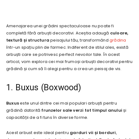
Amenajarea unei grădini spectaculoase nu poate fi
completă fără arbuști decorativi. Aceștia adaugă
culoare,
textură și structura
peisajului tău, transformând
grădina
într-un spațiu plin de farmec. Indiferent de stilul ales, există
arbuști care se potrivesc perfect nevoilor tale. În acest
articol, vom explora cei mai frumoși arbuști decorativi pentru
grădină și cum să îi alegi pentru a crea un peisaj de vis.
1. Buxus (Boxwood)
Buxus
este unul dintre cei mai populari arbuști pentru
grădină datorită
frunzelor sale verzi tot timpul anului
și
capacității de a fi tuns în diverse forme.
Acest arbust este ideal pentru
garduri vii și borduri
,