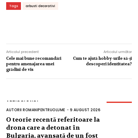
Tags
arbusti decorativi
Articolul precedent
Articolul următor
Cele mai bune recomandări
Cum te ajută hobby-urile să-ți
pentru amenajarea unei
descoperi identitatea?
grădini de vis
ARTICOLE NOI
AUTORII ROMANIPENTRUOLUME
-
9 AUGUST 2026
O teorie recentă referitoare la
drona care a detonat în
Bulgaria, avansată de un fost