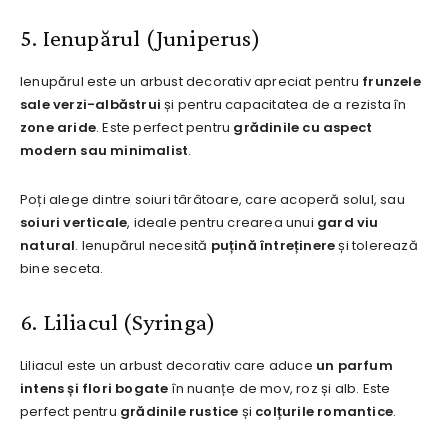
5. Ienupărul (Juniperus)
Ienupărul este un arbust decorativ apreciat pentru
frunzele
sale verzi-albăstrui
și pentru capacitatea de a rezista în
zone aride
. Este perfect pentru
grădinile cu aspect
modern sau minimalist
.
Poți alege dintre soiuri târâtoare, care acoperă solul, sau
soiuri verticale
, ideale pentru crearea unui
gard viu
natural
. Ienupărul necesită
puțină întreținere
și tolerează
bine seceta.
6. Liliacul (Syringa)
Liliacul este un arbust decorativ care aduce
un parfum
intens și flori bogate
în nuanțe de mov, roz și alb. Este
perfect pentru
grădinile rustice
și
colțurile romantice
.