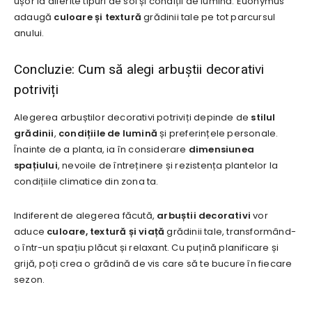
ușor la diferite tipuri de sol și condiții de lumină. Euonymus
adaugă
culoare și textură
grădinii tale pe tot parcursul
anului.
Concluzie: Cum să alegi arbuștii decorativi
potriviți
Alegerea arbuștilor decorativi potriviți depinde de
stilul
grădinii
,
condițiile de lumină
și preferințele personale.
Înainte de a planta, ia în considerare
dimensiunea
spațiului
, nevoile de întreținere și rezistența plantelor la
condițiile climatice din zona ta.
Indiferent de alegerea făcută,
arbuștii decorativi
vor
aduce
culoare, textură și viață
grădinii tale, transformând-
o într-un spațiu plăcut și relaxant. Cu puțină planificare și
grijă, poți crea o grădină de vis care să te bucure în fiecare
sezon.