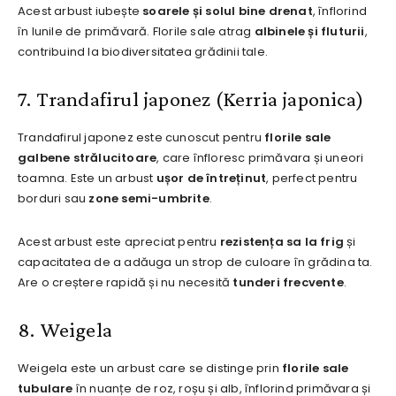
Acest arbust iubește
soarele și solul bine drenat
, înflorind
în lunile de primăvară. Florile sale atrag
albinele și fluturii
,
contribuind la biodiversitatea grădinii tale.
7. Trandafirul japonez (Kerria japonica)
Trandafirul japonez este cunoscut pentru
florile sale
galbene strălucitoare
, care înfloresc primăvara și uneori
toamna. Este un arbust
ușor de întreținut
, perfect pentru
borduri sau
zone semi-umbrite
.
Acest arbust este apreciat pentru
rezistența sa la frig
și
capacitatea de a adăuga un strop de culoare în grădina ta.
Are o creștere rapidă și nu necesită
tunderi frecvente
.
8. Weigela
Weigela este un arbust care se distinge prin
florile sale
tubulare
în nuanțe de roz, roșu și alb, înflorind primăvara și