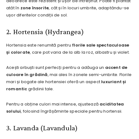
deoarece este rezistent și ușor de întreținut. Poate fi plantat
atât în
zone însorite
, cât și în locuri umbrite, adaptându-se
ușor diferitelor condiții de sol.
2. Hortensia (Hydrangea)
Hortensia este renumită pentru
florile sale spectaculoase
și colorate
, care pot varia de la alb la roz, albastru și violet.
Acești arbuști sunt perfecți pentru a adăuga un
accent de
culoare în grădină
, mai ales în zonele semi-umbrite. Florile
mari și bogate ale hortensiei oferă un aspect
luxuriant și
romantic
grădinii tale.
Pentru a obține culori mai intense, ajustează
aciditatea
solului
, folosind îngrășăminte speciale pentru hortensii.
3. Lavanda (Lavandula)