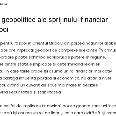
une.
e geopolitice ale sprijinului financiar
boi
r pentru război în Orientul Mijlociu din partea națiunilor arabe
cate are implicații geopolitice complexe și extinse. În primul
ordare poate schimba echilibrul de putere în regiune,
ile dintre statele implicate și determinând realinieri
ul în care țările arabe își asumă un rol financiar mai activ,
câștiga influență politică și economică, nu doar la nivel
lobal, având un cuvânt de spus mai mare în deciziile
ivind securitatea și stabilitatea.
, o astfel de implicare financiară poate genera tensiuni într
sc să își asume un rol de lider și cele care ezită să-și cre