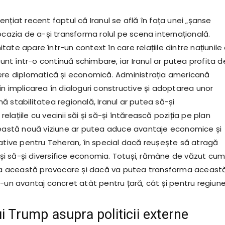
nțiat recent faptul că Iranul se află în fața unei „șanse
ocazia de a-și transforma rolul pe scena internațională.
ate apare într-un context în care relațiile dintre națiunile 
 sunt într-o continuă schimbare, iar Iranul ar putea profita d
ere diplomatică și economică. Administrația americană
n implicarea în dialoguri constructive și adoptarea unor
jină stabilitatea regională, Iranul ar putea să-și
lațiile cu vecinii săi și să-și întărească poziția pe plan
ceastă nouă viziune ar putea aduce avantaje economice și
cative pentru Teheran, în special dacă reușește să atragă
e și să-și diversifice economia. Totuși, rămâne de văzut cu
 la această provocare și dacă va putea transforma aceast
-un avantaj concret atât pentru țară, cât și pentru regiune
i Trump asupra politicii externe