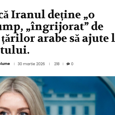
că Iranul deține „o
rump, „îngrijorat” de
țărilor arabe să ajute 
tului.
olume
30 martie 2026
218
0