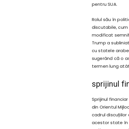
pentru SUA.
Rolul său în poli
discutabile, cum 
modificat semnifi
Trump a sublinia
cu statele arabe 
sugerând că o as
termen lung atât 
sprijinul f
Sprijinul financia
din Orientul Mijl
cadrul discuțiilo
acestor state în 