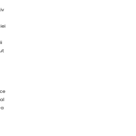
iv
iei
ii
ut
ice
al
-a