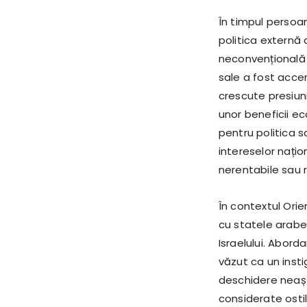
În timpul persoa
politica externă
neconvențională ș
sale a fost acce
crescute presiuni 
unor beneficii e
pentru politica s
intereselor nați
nerentabile sau r
În contextul Orie
cu statele arabe,
Israelului. Aborda
văzut ca un inst
deschidere neaște
considerate osti