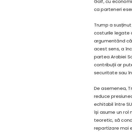
Golf, cu economii
ca parteneri esenț
Trump a susținut 
costurile legate
argumentând că a
acest sens, a în
partea Arabiei Sa
contribuții ar put
securitate sau în 
De asemenea, Tru
reduce presiunea
echitabil între SU
își asume un rol 
teoretic, să cond
repartizare mai 