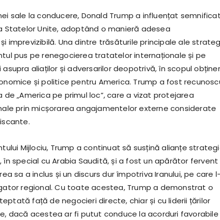
nei sale la conducere, Donald Trump a influențat semnificat
 a Statelor Unite, adoptând o manieră adesea
i imprevizibilă. Una dintre trăsăturile principale ale strateg
ntul pus pe renegocierea tratatelor internaționale și pe
asupra aliaților și adversarilor deopotrivă, în scopul obținer
conomice și politice pentru America. Trump a fost recunosc
a de „America pe primul loc”, care a vizat protejarea
onale prin micșorarea angajamentelor externe considerate
iscante.
ntului Mijlociu, Trump a continuat să susțină alianțe strateg
 în special cu Arabia Saudită, și a fost un apărător fervent 
rea sa a inclus și un discurs dur împotriva Iranului, pe care l
igator regional. Cu toate acestea, Trump a demonstrat o
ptată față de negocieri directe, chiar și cu liderii țărilor
le, dacă acestea ar fi putut conduce la acorduri favorabile