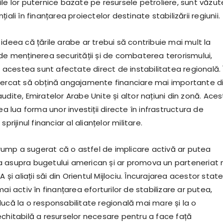
le lor puternice bazate pe resursele petroliere, sunt văzut
iali în finanțarea proiectelor destinate stabilizării regiunii.
ideea că țările arabe ar trebui să contribuie mai mult la
 de menținerea securității și de combaterea terorismului,
cestea sunt afectate direct de instabilitatea regională. 
cercat să obțină angajamente financiare mai importante d
udite, Emiratelor Arabe Unite și altor națiuni din zonă. Ace
ea lua forma unor investiții directe în infrastructura de
sprijinul financiar al alianțelor militare.
mp a sugerat că o astfel de implicare activă ar putea
 asupra bugetului american și ar promova un parteneriat 
A și aliații săi din Orientul Mijlociu. Încurajarea acestor stat
mai activ în finanțarea eforturilor de stabilizare ar putea,
ucă la o responsabilitate regională mai mare și la o
echitabilă a resurselor necesare pentru a face față