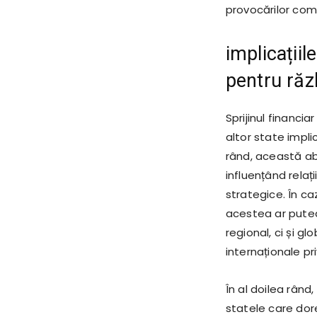
provocărilor com
implicațiil
pentru răz
Sprijinul financia
altor state impli
rând, această ab
influențând relați
strategice. În caz
acestea ar putea 
regional, ci și g
internaționale pr
În al doilea rând
statele care dore