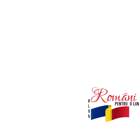
Afaceri si Industrii
Diverse noutati
Sanatate / Hobby