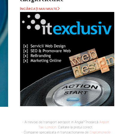
ÎNCĂRCAȚI MAI MULTE
- Ai nevoie de transport aeroport in Anglia? Încearcă
Airport
Taxi London
. Calitate la prețul corect.
- Companie specializata in tranzactionarea de
Criptomonede