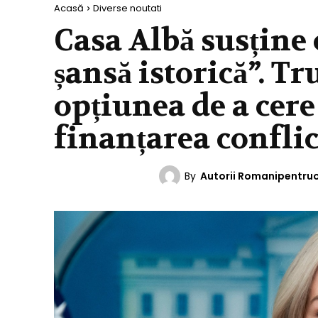
Acasă
Diverse noutati
Casa Albă susține 
șansă istorică”. T
opțiunea de a cere 
finanțarea conflic
By
Autorii Romanipentru
DIVERSE NOUTATI