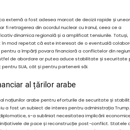
tica externă a fost adesea marcat de decizii rapide și uneor
ar fi retragerea din acordul nuclear cu Iranul, ceea ce a
cativ dinamica regională și a amplificat tensiunile. Totuși,
t în mod repetat că este interesat de o eventuală colabo
pentru a împărți povara financiară a conflictelor din regiun
tfel de abordare ar putea aduce stabilitate și securitate
pentru SUA, cât și pentru partenerii săi.
inanciar al țărilor arabe
r al națiunilor arabe pentru eforturile de securitate și stabili
ociu a fost un subiect de interes pentru administrația Trump.
r diplomatice, s-a subliniat necesitatea implicării economic
inițiativele de pace și reconstrucție post-conflict. Statele 