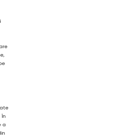
i
rare
e,
 pe
tate
 În
e a
din