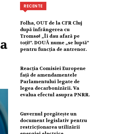
RECENTE
Folha, OUT de la CFR Cluj
după înfrângerea cu
Tromsø! „Îi dau afară pe
la
toți!”. DOUĂ nume „se luptă”
pentru funcția de antrenor.
Reacția Comisiei Europene
față de amendamentele
Parlamentului legate de
legea decarbonizării. Va
evalua efectul asupra PNRR.
Guvernul pregătește un
document legislativ pentru
restricționarea utilizării
energiei electrice