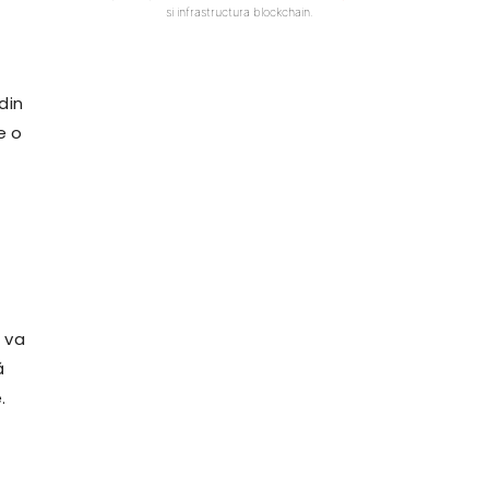
si infrastructura blockchain.
din
e o
m va
ă
.