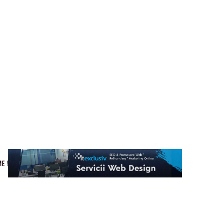
Cultura si Entertainment
Home & Deco
Tech