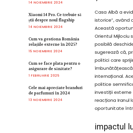
14 NOIEMBRIE 2024
Casa Albă a evide
Xiaomi 14 Pro. Ce trebuie să
istorice”, având 
știi despre noul flagship
14 NOIEMBRIE 2024
Această oportunit
Orientul Mijlociu
Cum va gestiona România
posibilă deschid
relațiile externe în 2025?
15 NOIEMBRIE 2024
sugerează că, pri
politici care spri
Cum se face plata pentru o
îmbunătățească re
asigurare de sănătate?
1 FEBRUARIE 2025
internațional. A
politice semnifi
Cele mai apreciate branduri
investiții extern
de parfumuri în 2024
reacționa Iranul
13 NOIEMBRIE 2024
oportunitate într
impactul lu