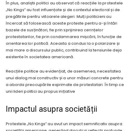
În plus, analiștii politici au observat că reacțiile la protestele
„No Kings” au fost influențate și de contextul electoral și de
pregătirile pentru viitoarele alegeri. Mulți politicieni au
încercat să folosească aceste proteste pentru a-și întări
bazele de susținători, fie prin sprijinirea cerințelor
protestatarilor, fie prin condamnarea mișcării, în funcție de
orientarea lor politică. Aceasta a condus la o polarizare și
mai mare a discursului public, contribuind la tensiunile deja
existente în societatea americană.
Reacțiile politice au evidențiat, de asemenea, necesitatea
unui dialog mai constructiv și a unor măsuri concrete pentru
a aborda preocupările exprimate de protestatari. În timp ce
unii lideri politici au propus inițiative
Impactul asupra societății
Protestele „No Kings” au avut un impact semnificativ asupra
societății americane, generând discuții și reflecții profunde