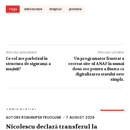
Tags
democrație
drepturi
proteste
Articolul precedent
Articolul următor
Ce rol are parbrizul în
Un programator frustrat a
structura de siguranță a
recreat site-ul ANAF în numai
mașinii?
două ore pentru a ilustra că
digitalizarea statului este
simplă.
ARTICOLE NOI
AUTORII ROMANIPENTRUOLUME
-
7 AUGUST 2026
Nicolescu declară transferul la