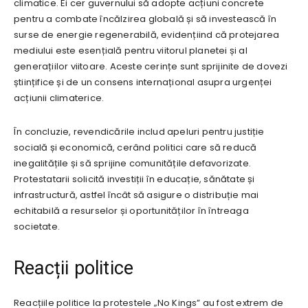
climatice. Ei cer guvernului să adopte acțiuni concrete
pentru a combate încălzirea globală și să investească în
surse de energie regenerabilă, evidențiind că protejarea
mediului este esențială pentru viitorul planetei și al
generațiilor viitoare. Aceste cerințe sunt sprijinite de dovezi
științifice și de un consens internațional asupra urgenței
acțiunii climaterice.
În concluzie, revendicările includ apeluri pentru justiție
socială și economică, cerând politici care să reducă
inegalitățile și să sprijine comunitățile defavorizate.
Protestatarii solicită investiții în educație, sănătate și
infrastructură, astfel încât să asigure o distribuție mai
echitabilă a resurselor și oportunităților în întreaga
societate.
Reacții politice
Reacțiile politice la protestele „No Kings” au fost extrem de