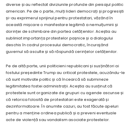
diverse și au reflectat diviziunile profunde din peisajul politic
american. Pe de o parte, mulți lideri democrați și progresiști
și-au exprimerul sprijinul pentru protestatari, văzând în
această mișcare o manifestare legitimă a nemulțumirii și
dorinței de schimbare din partea cetățenilor. Aceștia au
subliniat importanța protestelor pașnice și a dialogului
deschis în cadrul procesului democratic, încurajând
guvernul să asculte și să răspundă cerințelor cetățenilor.
Pe de altă parte, unii politicieni republicani și susținători ai
fostului președinte Trump au criticat protestele, acuzându-le
că sunt motivate politic și că încearcă să submineze
legitimitatea fostei administrații. Aceștia au susținut că
protestele sunt organizate de grupuri cu agende ascunse și
că retorica folosită de protestatari este exagerată și
dezinformatoare. În anumite cazuri, au fost făcute apeluri
pentru a menține ordinea publică și a preveni eventuale
acte de violență sau vandalism asociate protestelor.