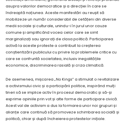
asupra valorilor democratice și a direcției în care se
îndreaptă națiunea. Aceste manifestări au reușit să
mobilizeze un număr considerabil de cetățeni din diverse
medii sociale și culturale, unindu-i în jurul unor cauze
comune și amplificând vocea celor care se simt
marginalizați sau ignorați de clasa politică. Participarea
activă la aceste proteste a contribuit la creșterea
conștientizării publicului cu privire la problemele critice cu
care se confruntă societatea, inclusiv inegalitățile
economice, discriminarea rasială și criza climatică.
De asemenea, mișcarea „No Kings” a stimulat o revitalizare
a activismului civic și a participării politice, inspirând mulți
tineri să se implice activ în procesul democratic și să-și
exprime opiniile prin vot și alte forme de participare civică.
Acest val de activism a dus la formarea unor noi grupuri și
alianțe care continuă să promoveze schimbarea socială și
politică, chiar și după încheierea protestelor inițiale.