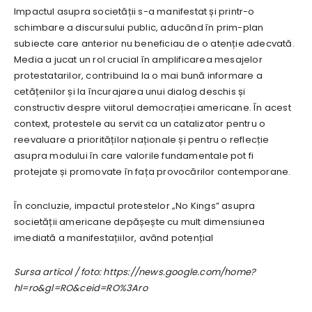
Impactul asupra societății s-a manifestat și printr-o
schimbare a discursului public, aducând în prim-plan
subiecte care anterior nu beneficiau de o atenție adecvată.
Media a jucat un rol crucial în amplificarea mesajelor
protestatarilor, contribuind la o mai bună informare a
cetățenilor și la încurajarea unui dialog deschis și
constructiv despre viitorul democrației americane. În acest
context, protestele au servit ca un catalizator pentru o
reevaluare a priorităților naționale și pentru o reflecție
asupra modului în care valorile fundamentale pot fi
protejate și promovate în fața provocărilor contemporane.
În concluzie, impactul protestelor „No Kings” asupra
societății americane depășește cu mult dimensiunea
imediată a manifestațiilor, având potențial
Sursa articol / foto: https://news.google.com/home?
hl=ro&gl=RO&ceid=RO%3Aro