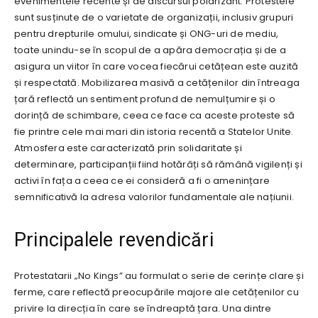
evenimentele recente și de discursul polarizant. Protestele
sunt susținute de o varietate de organizații, inclusiv grupuri
pentru drepturile omului, sindicate și ONG-uri de mediu,
toate unindu-se în scopul de a apăra democrația și de a
asigura un viitor în care vocea fiecărui cetățean este auzită
și respectată. Mobilizarea masivă a cetățenilor din întreaga
țară reflectă un sentiment profund de nemulțumire și o
dorință de schimbare, ceea ce face ca aceste proteste să
fie printre cele mai mari din istoria recentă a Statelor Unite.
Atmosfera este caracterizată prin solidaritate și
determinare, participanții fiind hotărâți să rămână vigilenți și
activi în fața a ceea ce ei consideră a fi o amenințare
semnificativă la adresa valorilor fundamentale ale națiunii.
Principalele revendicări
Protestatarii „No Kings” au formulat o serie de cerințe clare și
ferme, care reflectă preocupările majore ale cetățenilor cu
privire la direcția în care se îndreaptă țara. Una dintre