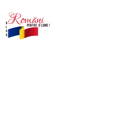
© Acest site este creat si administrat de
romanipentruolume.ro
. Toate drepturile rezervate.
Link-uri utile
POLITICĂ DE CONFIDENȚIALITATE –
ROMANIAPENTRUOLUME.RO
CONTACT ROMANIPENTRUOLUME.RO