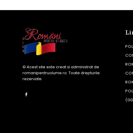
Li
POL
CON
RO
© Acest site este creat si administrat de
romanipentruolume.ro
. Toate drepturile
CO
rezervate.
RO
POL
(G