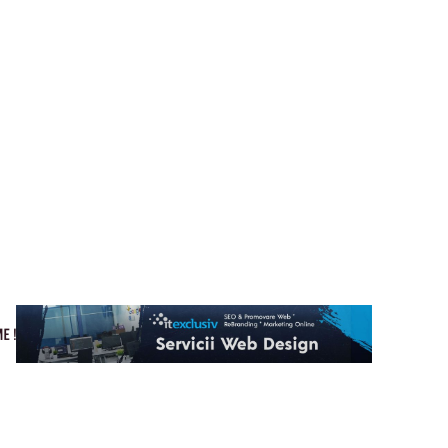
Cultura si Entertainment
Home & Deco
Tech