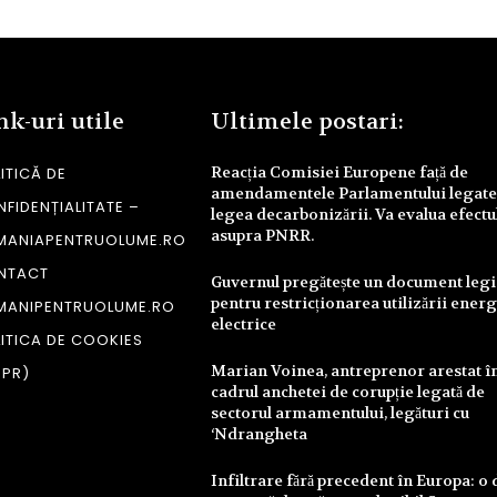
nk-uri utile
Ultimele postari:
Reacția Comisiei Europene față de
ITICĂ DE
amendamentele Parlamentului legate
FIDENȚIALITATE –
legea decarbonizării. Va evalua efectu
asupra PNRR.
MANIAPENTRUOLUME.RO
NTACT
Guvernul pregătește un document legi
pentru restricționarea utilizării energ
MANIPENTRUOLUME.RO
electrice
ITICA DE COOKIES
Marian Voinea, antreprenor arestat î
DPR)
cadrul anchetei de corupție legată de
sectorul armamentului, legături cu
‘Ndrangheta
Infiltrare fără precedent în Europa: o