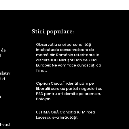
Stiri populare:
Observația unei personalități
intelectuale conservatoare de
 de
marcă din România referitoare la
l
discursul lui Nicușor Dan de Ziua
Europei: Ne vom face cunoscuți ca
fiind...
slativ
iei
Ciprian Ciucu: Îi identificăm pe
liberalii care au purtat negocieri cu
PSD pentru a-l demite pe premierul
n
Bolojan.
ULTIMA ORĂ Condiția lui Mircea
Lucescu s-a înrăutățit
 dronă