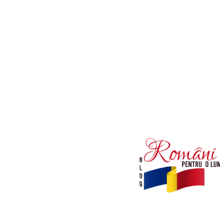
Afaceri si Industrii
Diverse noutati
Sanatate / Hobby