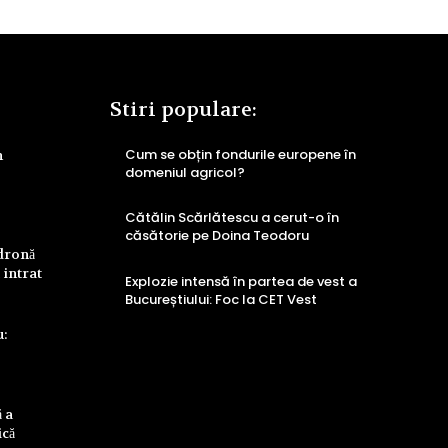
Stiri populare:
Cum se obțin fondurile europene în
n
domeniul agricol?
Cătălin Scărlătescu a cerut-o în
căsătorie pe Doina Teodoru
 dronă
 intrat
Explozie intensă în partea de vest a
Bucureștiului: Foc la CET Vest
u:
 a
ică