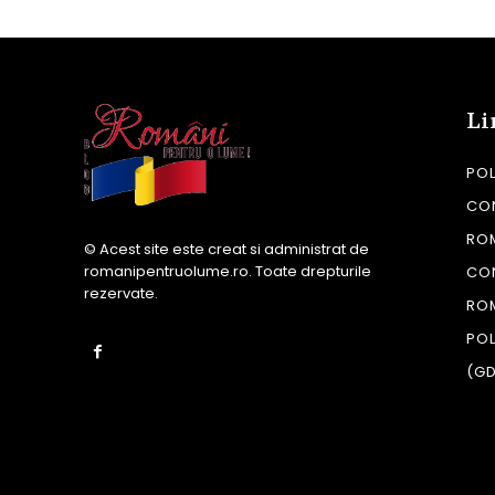
Li
POL
CON
RO
© Acest site este creat si administrat de
romanipentruolume.ro
. Toate drepturile
CO
rezervate.
RO
POL
(G