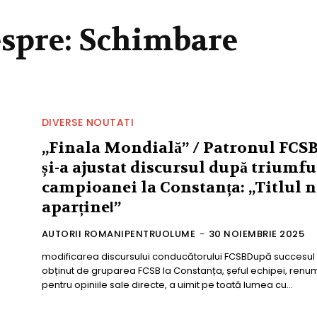
espre:
Schimbare
DIVERSE NOUTATI
„Finala Mondială” / Patronul FCS
și-a ajustat discursul după triumfu
campioanei la Constanța: „Titlul n
aparține!”
AUTORII ROMANIPENTRUOLUME
-
30 NOIEMBRIE 2025
modificarea discursului conducătorului FCSBDupă succesul
obținut de gruparea FCSB la Constanța, șeful echipei, renum
pentru opiniile sale directe, a uimit pe toată lumea cu...