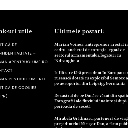
nk-uri utile
Ultimele postari:
Marian Voinea, antreprenor arestat î
ITICĂ DE
cadrul anchetei de corupție legată de
FIDENȚIALITATE –
sectorul armamentului, legături cu
‘Ndrangheta
MANIAPENTRUOLUME.RO
NTACT
Infiltrare fără precedent în Europa: o
rusească dotată cu explozibil Semtex a
MANIPENTRUOLUME.RO
pe aeroportul din Leipzig, Germania
ITICA DE COOKIES
Dezastrul de pe Dunăre văzut din spați
DPR)
Fotografii ale fluviului înainte și după
perioada de secetă.
Mirabela Grădinaru, parteneră de viață
președintelui Nicușor Dan, a făcut publ