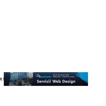
Cultura si Entertainment
Home & Deco
Tech