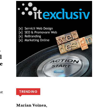
B
l
e
TRENDING
it
Marian Voinea,