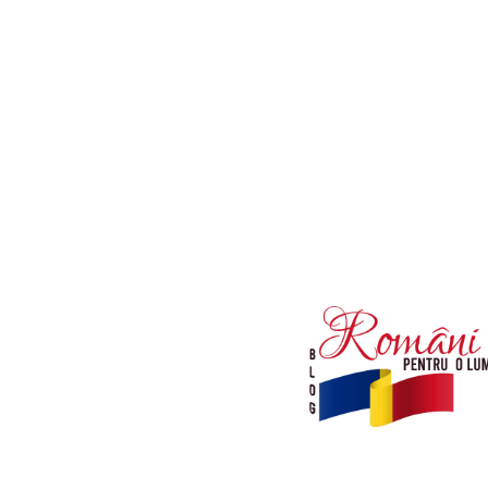
Afaceri si Industrii
Diverse noutati
Sanatate / Hobby