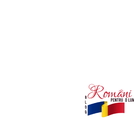
Afaceri si Industrii
Diverse noutati
Sanatate / Hobby