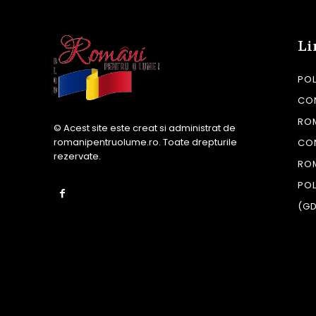
Li
POL
CON
RO
© Acest site este creat si administrat de
romanipentruolume.ro
. Toate drepturile
CO
rezervate.
RO
POL
(G