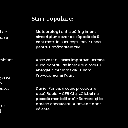
Stiri populare:
Meteorologii anticipă frig intens,
l de
ninsori și un covor de zăpadă de 9
si va
centimetri în București. Previziunea
pentru următoarele zile.
Atac vast al Rusiei împotriva Ucrainei
colului”
după acordul de încetare a focului
energetic declarat de Trump:
Provocarea lui Putin.
ngerea
UĂ
enor.
Daniel Pancu, discurs provocator
după Rapid – CFR Cluj: „Clubul nu
posedă mentalitate” » Remarci și la
adresa conducerii: „A dovedit doar
 de
că este...
l