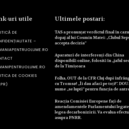
nk-uri utile
Ultimele postari:
TAS a pronunțat verdictul final în cazu
ITICĂ DE
dopaj al lui Cosmin Matei: „Clubul Sep
FIDENȚIALITATE –
accepta decizia”
MANIAPENTRUOLUME.RO
Aparatură de interferență din China
NTACT
disponibilă online, folosită în „jaful se
de la Timișoara
MANIPENTRUOLUME.RO
ITICA DE COOKIES
Folha, OUT de la CFR Cluj după înfrâ
cu Tromsø! „Îi dau afară pe toți!”. DO
DPR)
nume „se luptă” pentru funcția de antr
Reacția Comisiei Europene față de
amendamentele Parlamentului legate
legea decarbonizării. Va evalua efectu
asupra PNRR.