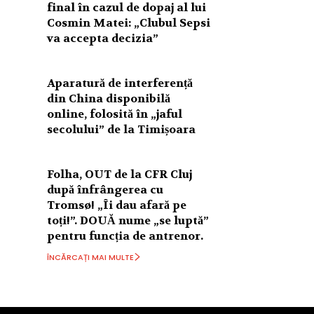
final în cazul de dopaj al lui
Cosmin Matei: „Clubul Sepsi
va accepta decizia”
Aparatură de interferență
din China disponibilă
online, folosită în „jaful
secolului” de la Timișoara
Folha, OUT de la CFR Cluj
după înfrângerea cu
Tromsø! „Îi dau afară pe
toți!”. DOUĂ nume „se luptă”
pentru funcția de antrenor.
ÎNCĂRCAȚI MAI MULTE