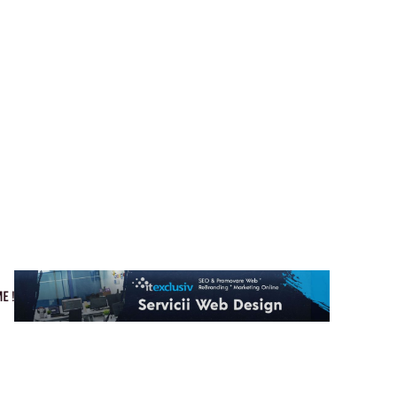
Cultura si Entertainment
Home & Deco
Tech