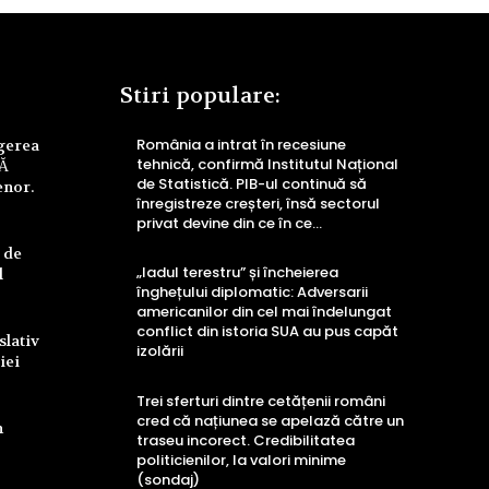
Stiri populare:
România a intrat în recesiune
ngerea
tehnică, confirmă Institutul Național
UĂ
de Statistică. PIB-ul continuă să
enor.
înregistreze creșteri, însă sectorul
privat devine din ce în ce...
 de
„Iadul terestru” și încheierea
l
înghețului diplomatic: Adversarii
americanilor din cel mai îndelungat
conflict din istoria SUA au pus capăt
slativ
izolării
iei
Trei sferturi dintre cetățenii români
cred că națiunea se apelază către un
n
traseu incorect. Credibilitatea
politicienilor, la valori minime
(sondaj)