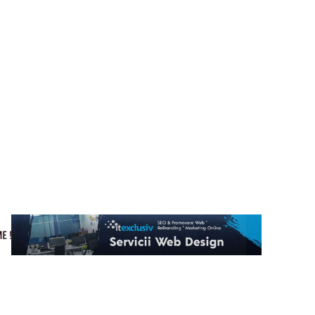
Cultura si Entertainment
Home & Deco
Tech