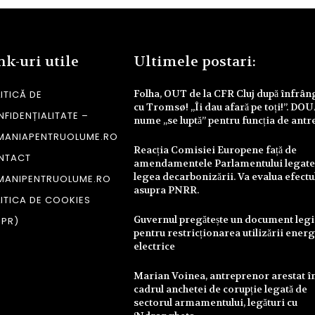
nk-uri utile
Ultimele postari:
Folha, OUT de la CFR Cluj după înfrâ
ITICĂ DE
cu Tromsø! „Îi dau afară pe toți!”. DO
FIDENȚIALITATE –
nume „se luptă” pentru funcția de antr
MANIAPENTRUOLUME.RO
Reacția Comisiei Europene față de
NTACT
amendamentele Parlamentului legate
legea decarbonizării. Va evalua efectu
MANIPENTRUOLUME.RO
asupra PNRR.
ITICA DE COOKIES
Guvernul pregătește un document legi
DPR)
pentru restricționarea utilizării energ
electrice
Marian Voinea, antreprenor arestat î
cadrul anchetei de corupție legată de
sectorul armamentului, legături cu