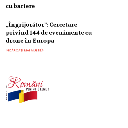
cu bariere
„Îngrijorător”: Cercetare
privind 144 de evenimente cu
drone în Europa
ÎNCĂRCAȚI MAI MULTE
© Acest site este creat si administrat de
romanipentruolume.ro
. Toate drepturile rezervate.