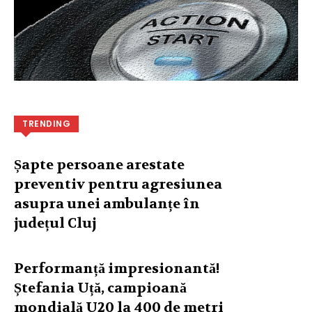
TRENDING
Șapte persoane arestate
preventiv pentru agresiunea
asupra unei ambulanțe în
județul Cluj
Performanță impresionantă!
Ștefania Uță, campioană
mondială U20 la 400 de metri