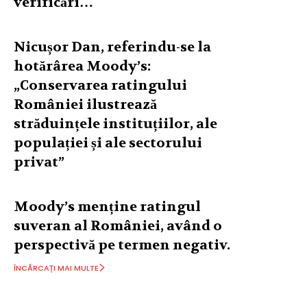
verificări…
Nicușor Dan, referindu-se la
hotărârea Moody’s:
„Conservarea ratingului
României ilustrează
străduințele instituțiilor, ale
populației și ale sectorului
privat”
Moody’s menține ratingul
suveran al României, având o
perspectivă pe termen negativ.
ÎNCĂRCAȚI MAI MULTE