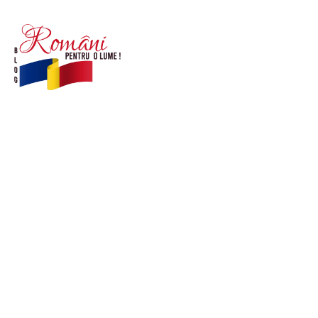
© Acest site este creat si administrat de
romanipentruolume.ro
. Toate drepturile rezervate.
Link-uri utile
POLITICĂ DE CONFIDENȚIALITATE –
ROMANIAPENTRUOLUME.RO
CONTACT ROMANIPENTRUOLUME.RO