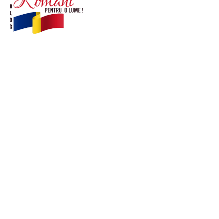
© Acest site este creat si administrat de
romanipentruolume.ro
. Toate drepturile rezervate.
Link-uri utile
POLITICĂ DE CONFIDENȚIALITATE –
ROMANIAPENTRUOLUME.RO
CONTACT ROMANIPENTRUOLUME.RO
POLITICA DE COOKIES (GDPR)