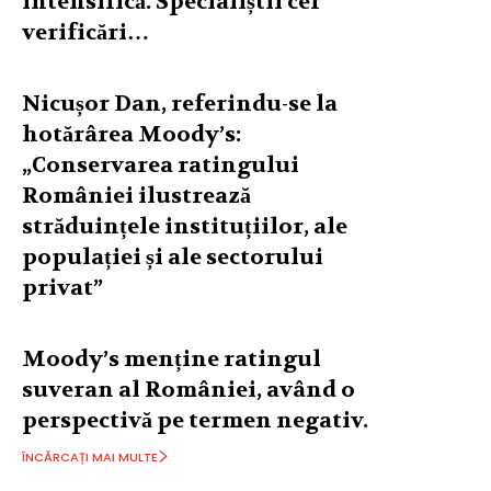
intensifică. Specialiștii cer
verificări…
Nicușor Dan, referindu-se la
hotărârea Moody’s:
„Conservarea ratingului
României ilustrează
străduințele instituțiilor, ale
populației și ale sectorului
privat”
Moody’s menține ratingul
suveran al României, având o
perspectivă pe termen negativ.
ÎNCĂRCAȚI MAI MULTE