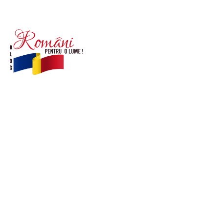
© Acest site este creat si administrat de
romanipentruolume.ro
. Toate drepturile rezervate.
Link-uri utile
POLITICĂ DE CONFIDENȚIALITATE –
ROMANIAPENTRUOLUME.RO
CONTACT ROMANIPENTRUOLUME.RO