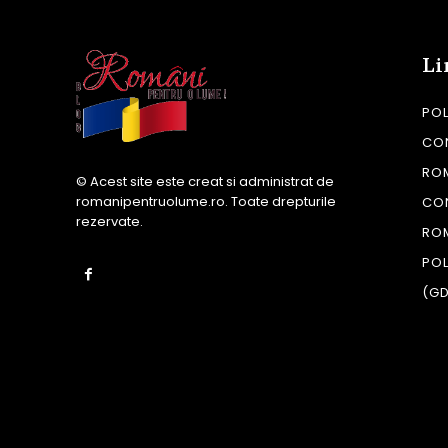
Li
POL
CON
RO
© Acest site este creat si administrat de
romanipentruolume.ro
. Toate drepturile
CO
rezervate.
RO
POL
(G