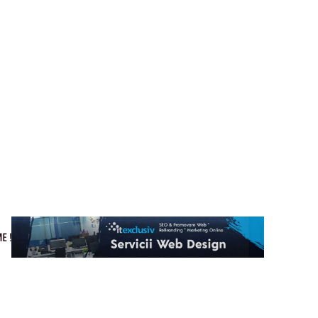
Cultura si Entertainment
Home & Deco
Tech