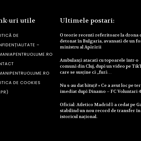
nk-uri utile
Ultimele postari:
O teorie recentă referitoare la drona 
ITICĂ DE
detonat în Bulgaria, avansată de un fo
FIDENȚIALITATE –
ministru al Apărării
MANIAPENTRUOLUME.RO
Ambulanță atacată cu topoarele într-o
NTACT
comună din Cluj, după un video pe Tik
care se susține că „fură…
MANIPENTRUOLUME.RO
ITICA DE COOKIES
Nu s-au dat bătuți! » Ce a avut loc pe te
imediat după Dinamo – FC Voluntari 
DPR)
Oficial: Atletico Madrid l-a cedat pe Ga
stabilind un nou record de transfer în
istoricul național.