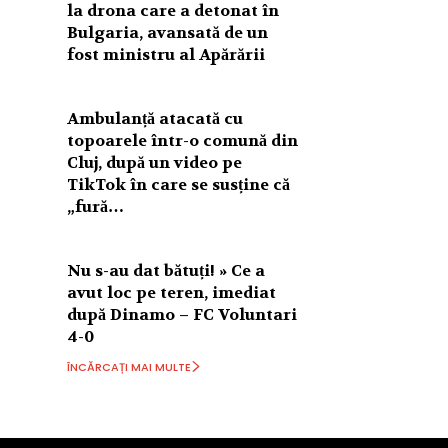
la drona care a detonat în
Bulgaria, avansată de un
fost ministru al Apărării
Ambulanță atacată cu
topoarele într-o comună din
Cluj, după un video pe
TikTok în care se susține că
„fură…
Nu s-au dat bătuți! » Ce a
avut loc pe teren, imediat
după Dinamo – FC Voluntari
4-0
ÎNCĂRCAȚI MAI MULTE