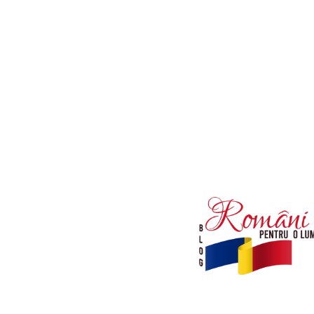
Afaceri si Industrii
Diverse noutati
Sanatate / Hobby