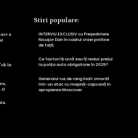
Stiri populare:
INTERVIU EXCLUSIV cu Președintele
care a
Nicușor Dan în cadrul crizei politice
st
de față
Ce factori îți urcă sau îți reduc prețul
la polița auto obligatorie în 2025?
Tok în
Generalul rus de rang înalt omorât
ren,
într-un atac cu mașină-capcană în
4-0
apropierea Moscovei
ta,