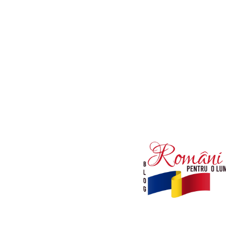
Afaceri si Industrii
Diverse noutati
Sanatate / Hobby