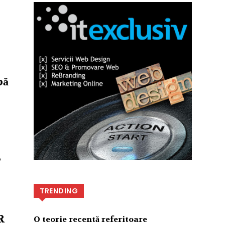
pă
p
TRENDING
R
O teorie recentă referitoare