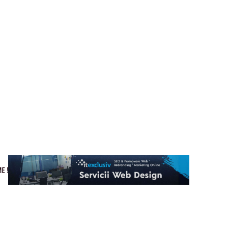
Cultura si Entertainment
Home & Deco
Tech