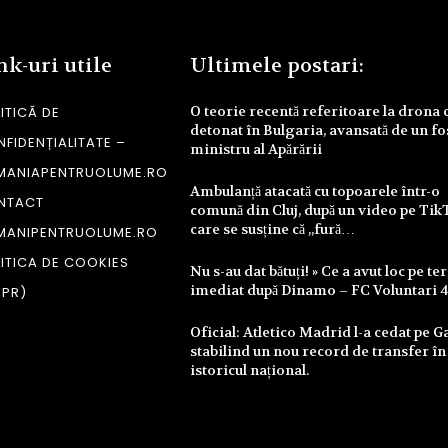
nk-uri utile
Ultimele postari:
O teorie recentă referitoare la drona 
ITICĂ DE
detonat în Bulgaria, avansată de un fo
FIDENȚIALITATE –
ministru al Apărării
MANIAPENTRUOLUME.RO
Ambulanță atacată cu topoarele într-o
NTACT
comună din Cluj, după un video pe Tik
care se susține că „fură…
MANIPENTRUOLUME.RO
ITICA DE COOKIES
Nu s-au dat bătuți! » Ce a avut loc pe te
imediat după Dinamo – FC Voluntari 
DPR)
Oficial: Atletico Madrid l-a cedat pe Ga
stabilind un nou record de transfer în
istoricul național.