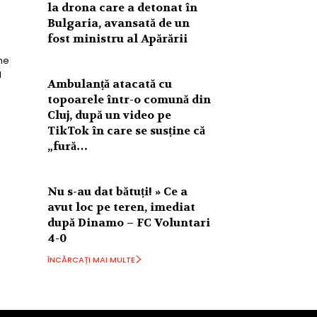
la drona care a detonat în
Bulgaria, avansată de un
fost ministru al Apărării
me
l
Ambulanță atacată cu
topoarele într-o comună din
Cluj, după un video pe
TikTok în care se susține că
„fură…
Nu s-au dat bătuți! » Ce a
avut loc pe teren, imediat
după Dinamo – FC Voluntari
4-0
ÎNCĂRCAȚI MAI MULTE