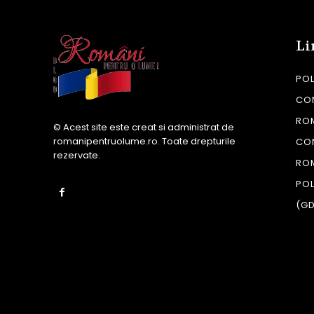
Li
POL
CON
RO
© Acest site este creat si administrat de
romanipentruolume.ro
. Toate drepturile
CO
rezervate.
RO
POL
(G