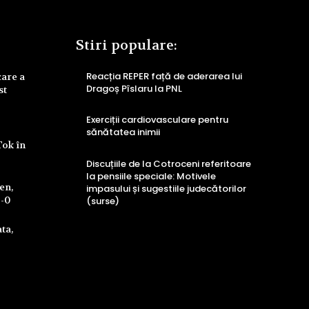
Stiri populare:
Reacția REPER față de aderarea lui
care a
Dragoș Pîslaru la PNL
st
Exerciții cardiovasculare pentru
sănătatea inimii
Tok în
Discuțiile de la Cotroceni referitoare
la pensiile speciale: Motivele
ren,
impasului și sugestiile judecătorilor
4-0
(surse)
ta,